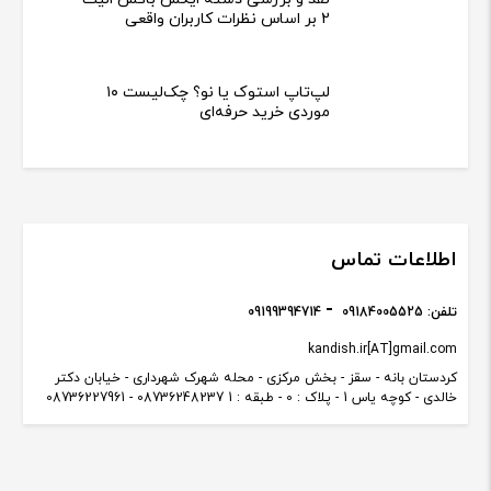
مقالات
دیگر نیازی به تعمیرکار نیست! ۵ گام
ساده برای تعمیر هر وسیله خانگی
راهنمای خرید سرخ کن بدون روغن
2025: پرفروش ترین مدل های نینجا،
کوزوری و فیلیپس
اسپیکر هوپ استار Hopestar H59
Speaker - نقد و بررسی
نقد و بررسی Telzeal DW-41 Smart
Watch بر اساس نظرات واقعی کاربران
نقد و بررسی دسته ایکس باکس الیت