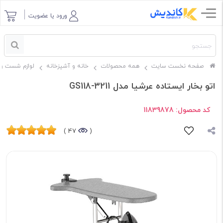
ورود یا عضویت
صفحه نخست سایت
همه محصولات
خانه و آشپزخانه
لوازم شست و 
اتو بخار ایستاده عرشیا مدل GS118-3211
کد محصول:
11839878
47 )
(