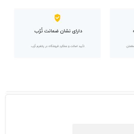
دارای نشان ضمانت تُرُب
مطمئن.
تأیید اصالت و عملکرد فروشگاه در پلتفرم تُرُب.