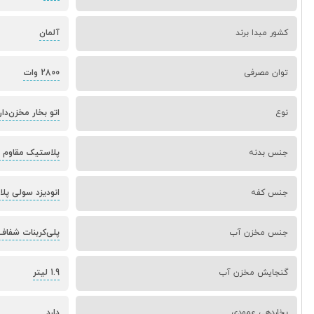
کشور مبدا برند
آلمان
توان مصرفی
2800 وات
نوع
اتو بخار مخزن‌دار
جنس بدنه
پلاستیک مقاوم ح
جنس کفه
انودیزد سولی پل
جنس مخزن آب
پلی‌کربنات شفاف
گنجایش مخزن آب
1.9 لیتر
بخاردهی عمودی
دارد