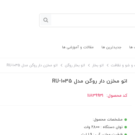
 ها
جدیدترین ها
مقالات و آموزشی ها
و شو و نظافت
اتو بخار
اتو بخار روگن
اتو مخزن دار روگن مدل RU-1035
اتو مخزن دار روگن مدل RU-1035
کد محصول:
11839931
مشخصات محصول:
توان دستگاه : 2800 وات
ظرفیت مخزن آب : 1.9 لیتر