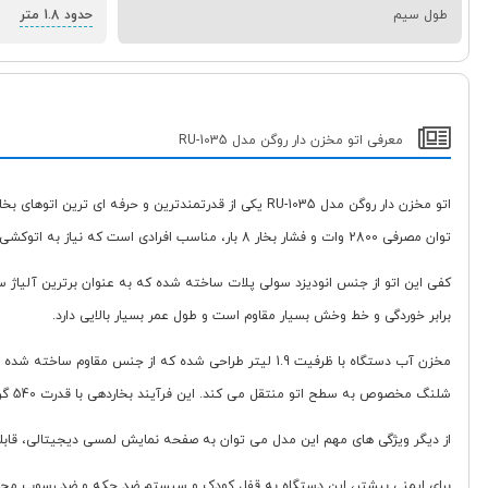
طول سیم
حدود 1.8 متر
معرفی اتو مخزن دار روگن مدل RU-1035
اتو مخزن دار روگن مدل RU-1035 یکی از قدرتمندترین و ح
توان مصرفی 2800 وات و فشار بخار 8 بار، مناسب افرادی است که نیاز به اتوکشی سریع، مداوم و بدون وقفه دارند.
برابر خوردگی و خط وخش بسیار مقاوم است و طول عمر بسیار بالایی دارد.
شلنگ مخصوص به سطح اتو منتقل می کند. این فرآیند بخاردهی با قدرت 540 گرم در دقیقه عملکردی سریع و موثر در از بین بردن چین و چروک ها ارائه می دهد.
از دیگر ویژگی های مهم این مدل می توان به صفحه نمایش لمسی دیجیتالی، قابلیت 
برای ایمنی بیشتر، این دستگاه به قفل کودک و سیستم ضد چکه و ضد رسوب مجهز