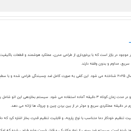
رفه ای ترین اتوهای بخار موجود در بازار است که با برخورداری از طراحی مدرن، عملکرد هوشمند و قطع
کفی این اتو از جنس انودیزد سولی پلات ساخته شده که به عنوان برترین آلیاژ سال 2025 شناخته می شود. این کفی به صو
مخزن آب دستگاه با ظرفیت 1.9 لیتر طراحی شده که از جنس مقاوم ساخته شده و در مدت زمان کوتاه 3 دقیقه آماد
تنظیم خودکار دما متناسب با نوع پارچه، و قابلیت تنظیم قدرت بخار اشاره کرد که دقت ب
 شده است. سیستم ضد رسوب از نوع مکانیکی و قابل شست وشو طراحی شده که امکان تخ