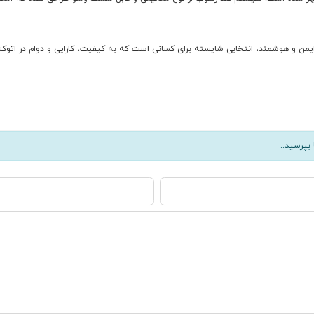
بپرسید..