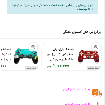
هیچ پرسش و یا نظری نشده است ، شما اگر سوالی دارید میتوانید
از ما بپرسید..
پرفروش های کنسول خانگی
دسته بازی پلی
دسته با
استیشن 4 طرح مرد
عنکبوتی های کپی
سرباز ه
,000
2,100,000
کد محصول :10015973
کد محصول :15976
برند سونی
برند سونی
قیمت
قیمت
فعلی:
فعلی:
,۱۰۰,۰۰۰
۲,۱۰۰,۰۰۰
تومان
تومان
ارسـال به سرتاسر ایران
گارانتی رسمی شرکتی