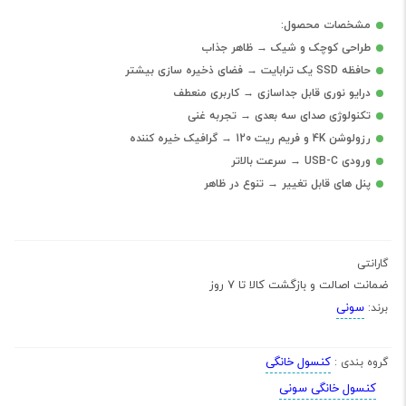
مشخصات محصول:
طراحی کوچک و شیک → ظاهر جذاب
حافظه SSD یک ترابایت → فضای ذخیره سازی بیشتر
درایو نوری قابل جداسازی → کاربری منعطف
تکنولوژی صدای سه بعدی → تجربه غنی
رزولوشن 4K و فریم ریت 120 → گرافیک خیره کننده
ورودی USB-C → سرعت بالاتر
پنل های قابل تغییر → تنوع در ظاهر
گارانتی
ضمانت اصالت و بازگشت کالا تا 7 روز
سونی
برند:
کنسول خانگی
گروه بندی :
کنسول خانگی سونی