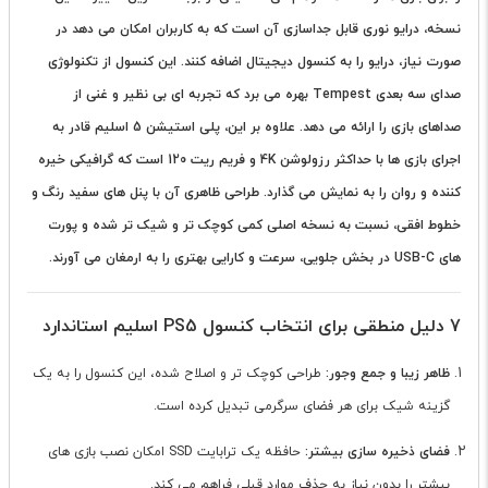
نسخه، درایو نوری قابل جداسازی آن است که به کاربران امکان می دهد در
صورت نیاز، درایو را به کنسول دیجیتال اضافه کنند. این کنسول از تکنولوژی
صدای سه بعدی Tempest بهره می برد که تجربه ای بی نظیر و غنی از
صداهای بازی را ارائه می دهد. علاوه بر این، پلی استیشن 5 اسلیم قادر به
اجرای بازی ها با حداکثر رزولوشن 4K و فریم ریت 120 است که گرافیکی خیره
کننده و روان را به نمایش می گذارد. طراحی ظاهری آن با پنل های سفید رنگ و
خطوط افقی، نسبت به نسخه اصلی کمی کوچک تر و شیک تر شده و پورت
های USB-C در بخش جلویی، سرعت و کارایی بهتری را به ارمغان می آورند.
7 دلیل منطقی برای انتخاب کنسول PS5 اسلیم استاندارد
ظاهر زیبا و جمع وجور:
طراحی کوچک تر و اصلاح شده، این کنسول را به یک
گزینه شیک برای هر فضای سرگرمی تبدیل کرده است.
فضای ذخیره سازی بیشتر:
حافظه یک ترابایت SSD امکان نصب بازی های
بیشتر را بدون نیاز به حذف موارد قبلی فراهم می کند.