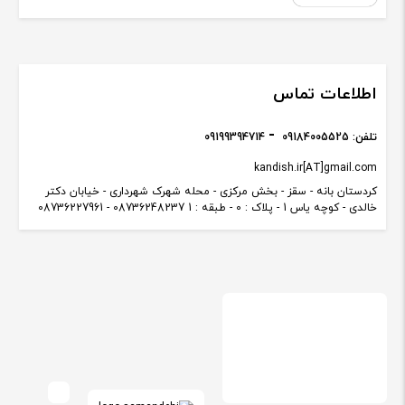
اطلاعات تماس
تلفن:
09184005525
09199394714
kandish.ir[AT]gmail.com
کردستان بانه - سقز - بخش مرکزی - محله شهرک شهرداری - خیابان دکتر
خالدی - کوچه یاس 1 - پلاک : 0 - طبقه : 1 08736248237 - 08736227961