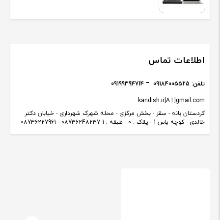
اطلاعات تماس
تلفن:
09184005525
09199394714
kandish.ir[AT]gmail.com
کردستان بانه - سقز - بخش مرکزی - محله شهرک شهرداری - خیابان دکتر
خالدی - کوچه یاس 1 - پلاک : 0 - طبقه : 1 08736248237 - 08736227961