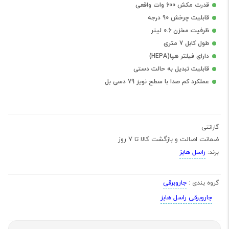
قدرت مکش 600 وات واقعی
قابلیت چرخش 90 درجه
ظرفیت مخزن 0.6 لیتر
طول کابل 7 متری
دارای فیلتر هپا(HEPA)
قابلیت تبدیل به حالت دستی
عملکرد کم صدا با سطح نویز 79 دسی بل
گارانتی
ضمانت اصالت و بازگشت کالا تا 7 روز
راسل هابز
برند:
جاروبرقی
گروه بندی :
جاروبرقی راسل هابز