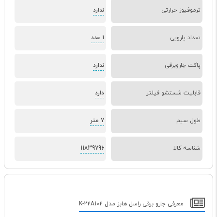
ترموفیوز حرارتی
ندارد
تعداد پارویی
1 عدد
پاکت جاروبرقی
ندارد
قابلیت شستشو فیلتر
دارد
طول سیم
7 متر
شناسه کالا
11839796
معرفی جارو برقی راسل هابز مدل K-22A102