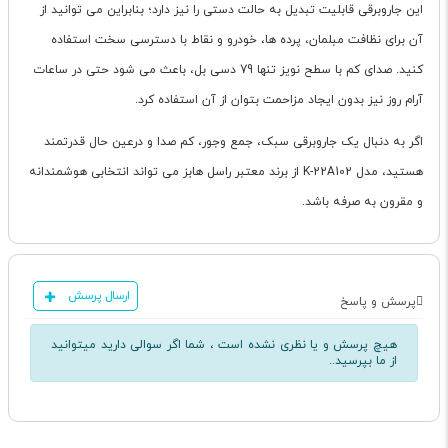
این جاروبرقی قابلیت تبدیل به حالت دستی را نیز دارد؛ بنابراین می توانید از
آن برای نظافت مبلمان، پرده ها، خودرو و نقاط با دسترسی سخت استفاده
کنید. صدای کم با سطح نویز تنها 79 دسی بل، باعث می شود حتی در ساعات
آرام روز نیز بدون ایجاد مزاحمت بتوان از آن استفاده کرد.
اگر به دنبال یک جاروبرقی سبک، جمع وجور، کم صدا و درعین حال قدرتمند
هستید، مدل K-22A102 از برند معتبر راسل هابز می تواند انتخابی هوشمندانه
و مقرون به صرفه باشد.
ارسال پرسش
پرسش و پاسخ
هیچ پرسش و یا نظری نشده است ، شما اگر سوالی دارید میتوانید
از ما بپرسید..