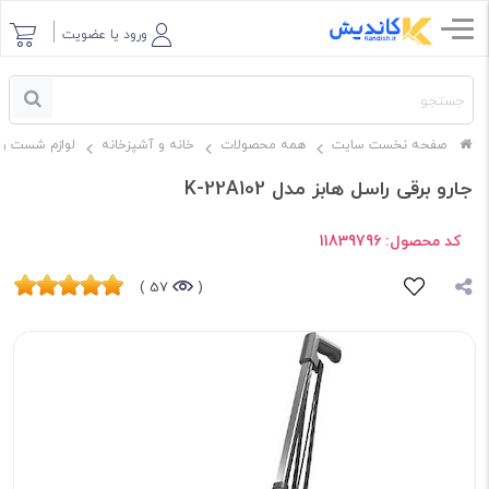
ورود یا عضویت
صفحه نخست سایت
همه محصولات
خانه و آشپزخانه
لوازم شست و 
جارو برقی راسل هابز مدل K-22A102
کد محصول:
11839796
57 )
(