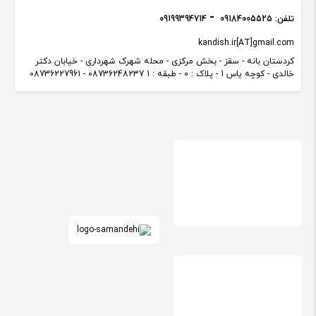
تلفن:
09184005525
09199394714
kandish.ir[AT]gmail.com
کردستان بانه - سقز - بخش مرکزی - محله شهرک شهرداری - خیابان دکتر
خالدی - کوچه یاس 1 - پلاک : 0 - طبقه : 1 08736248237 - 08736227961