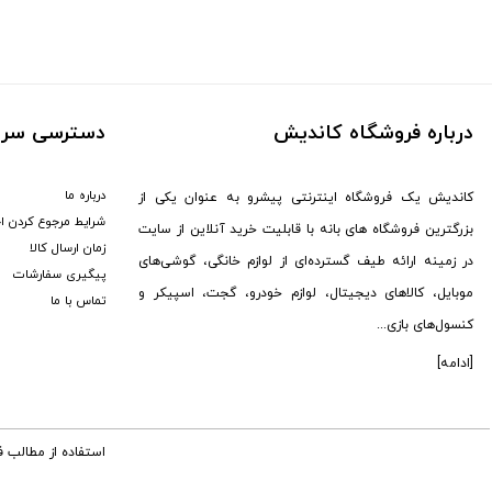
ماجیکار (
1
)
مکسون (
1
)
جی آمیستار (
7
)
سیل (
3
)
درباره فروشگاه کاندیش
دسترسی سری
دوکسین (
1
)
یویمو (
2
)
درباره ما
کاندیش یک فروشگاه اینترنتی پیشرو به عنوان یکی از
کالوس (
12
)
شرایط مرجوع کردن ا
بزرگترین فروشگاه های بانه با قابلیت خرید آنلاین از سایت
برگو (
8
)
زمان ارسال کالا
در زمینه ارائه طیف گسترده‌ای از لوازم خانگی، گوشی‌های
GTMedia (
6
)
پیگیری سفارشات
موبایل، کالاهای دیجیتال، لوازم خودرو، گجت، اسپیکر و
هوپ استار (
95
)
تماس با ما
کنسول‌های بازی...
کاتلر (
1
)
سونی (
176
)
[ادامه]
هکتور (
2
)
ال جی (
13
)
استفاده از مطالب 
MDHL (
12
)
پکینیو (
3
)