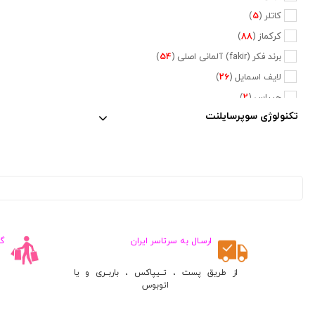
کاتلر (
5
)
کرکماز (
88
)
برند فکر (fakir) آلمانی اصلی (
54
)
لایف اسمایل (
26
)
جیپاس (
2
)
تکنولوژی سوپرسایلنت
دلمونتی (
47
)
دلونگی (
5
)
تفال (
6
)
فیلیپس (
20
)
نسپرسو (
2
)
کراپس (
1
)
جی وی سی (
2
)
ارسـال به سرتاسر ایران
گ
پایونیر (
5
)
از طریق پست ، تــیپاکس ، باربــری و یا
کنوود (
3
)
اتوبوس
متفرقه (
660
)