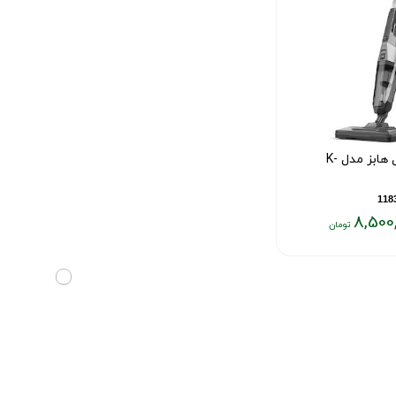
جارو برقی راسل هابز مدل K-
8,500