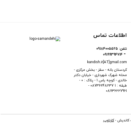
اطلاعات تماس
تلفن:
09184005525
09199394714
kandish.ir[AT]gmail.com
کردستان بانه - سقز - بخش مرکزی -
محله شهرک شهرداری - خیابان دکتر
خالدی - کوچه یاس 1 - پلاک : 0 -
طبقه : 1 08736248237 -
08736227961
ه کاندیش -
کارناوب