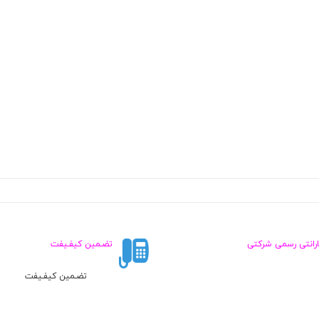
ارانتی رسمی شرکتی
تضـمین کیفـیفت
تضـمین کیفـیفت