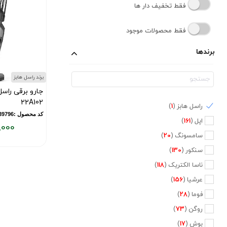
فقط تخفیف دار ها
فقط محصولات موجود
برندها
برند راسل هابز
22A102
راسل هابز (
1
)
کد محصول :11839796
اپل (
161
)
,000
سامسونگ (
20
)
قیمت
فعلی:
سنکور (
130
)
۸,۵۰۰,۰۰۰
ناسا الکتریک (
118
)
تومان
عرشیا (
156
)
فوما (
28
)
روگن (
73
)
بوش (
17
)