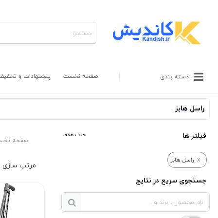
صفحه نخست
پیشنهادات و تخفیف
دسته بندی
راسل هابز
فیلتر ها
حذف همه
صفحه نخس
x
راسل هابز
جستجوی سریع در نتایج