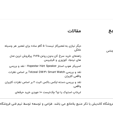
ع
مقالات
دیگر نیازی به تعمیرکار نیست! ۵ گام ساده برای تعمیر هر وسیله
خانگی
جناس
راهنمای خرید سرخ کن بدون روغن 2025: پرفروش ترین مدل
های نینجا، کوزوری و فیلیپس
اسپیکر هوپ استار Hopestar H59 Speaker - نقد و بررسی
نقد و بررسی Telzeal DW-41 Smart Watch بر اساس نظرات
واقعی کاربران
نقد و بررسی دسته ایکس باکس الیت 2 بر اساس نظرات کاربران
واقعی
لپ‌تاپ استوک یا نو؟ چک‌لیست ۱۰ موردی خرید حرفه‌ای
فروشگاه کاندیش با ذکر منبع بلامانع می باشد. طراحی و توسعه توسط تیم فنی فروشگا