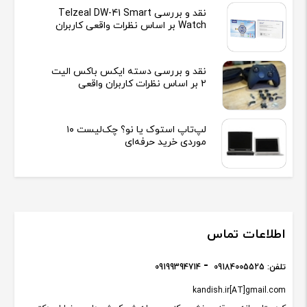
نقد و بررسی Telzeal DW-41 Smart
Watch بر اساس نظرات واقعی کاربران
نقد و بررسی دسته ایکس باکس الیت
2 بر اساس نظرات کاربران واقعی
لپ‌تاپ استوک یا نو؟ چک‌لیست ۱۰
موردی خرید حرفه‌ای
اطلاعات تماس
تلفن:
09184005525
09199394714
kandish.ir[AT]gmail.com