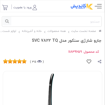
ورود یا عضویت
صفحه نخست سایت
همه محصولات
خانه و آشپزخانه
لوازم شست و 
جارو شارژی سنکور مدل SVC 7822 TQ
کد محصول:
11839659
35 )
(