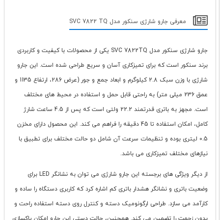
معرفی جارو شارژی سنکور مدل SVC 7822 TQ
جارو شارژی سنکور مدل SVC 7822TQ یکی از محصولات با کیفیت و کاربردی
برند سنکور است که برای تمیزکاری آسان و سریع طراحی شده است. این جارو
شارژی با وزن سبک 2.8 کیلوگرم و ابعاد جمع و جور (عرض 286، ارتفاع 1135 و
عمق 236 میلی متر) به راحتی قابل حمل و استفاده در محیط های مختلف
است. مجهز به باتری قدرتمند 22.2 ولتی است که پس از 4.5 ساعت شارژ
کامل، امکان استفاده تا 45 دقیقه را فراهم می کند. این محصول دارای مخزن
0.5 لیتری بوده و تنظیمات سرعت آن شامل دو حالت مختلف برای تطبیق با
نیازهای مختلف تمیزکاری می باشد.
از دیگر ویژگی های برجسته این جارو شارژی می توان به نشانگر LED برای
وضعیت باتری و نشانگر هشدار باتری کم اشاره کرد که کاربری دستگاه را ساده و
کارآمد می سازد. طراحی ارگونومیک دسته و کنترل روی دسته استفاده راحت و
بدون زحمت را تضمین می کند. همچنین، حالت دستی این جارو امکان پاکسازی