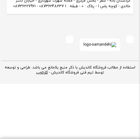
کردستان بانه - سقز - بخش مرکزی - محله شهرک شهرداری - خیابان دکتر
خالدی - کوچه یاس 1 - پلاک : 0 - طبقه : 1 08736248237 - 08736227961
استفاده از مطالب فروشگاه کاندیش با ذکر منبع بلامانع می باشد. طراحی و توسعه
توسط تیم فنی فروشگاه کاندیش -
کارناوب