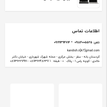
اطلاعات تماس
تلفن:
09184005525
09199394714
kandish.ir[AT]gmail.com
کردستان بانه - سقز - بخش مرکزی - محله شهرک شهرداری - خیابان دکتر
خالدی - کوچه یاس 1 - پلاک : 0 - طبقه : 1 08736248237 - 08736227961