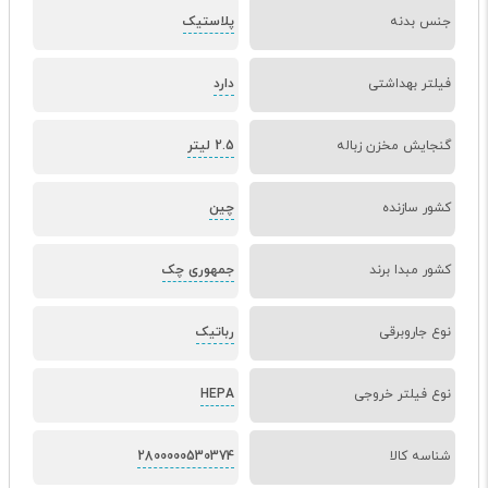
جنس بدنه
پلاستیک
فیلتر بهداشتی
دارد
گنجایش مخزن زباله
2.5 لیتر
کشور سازنده
چین
کشور مبدا برند
جمهوری چک
نوع جاروبرقی
رباتیک
نوع فیلتر خروجی
HEPA
شناسه کالا
2800000530374