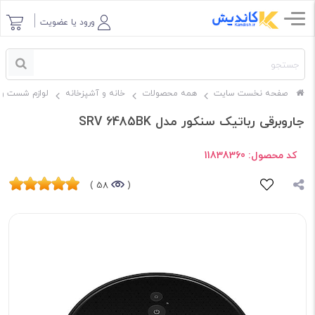
ورود یا عضویت
صفحه نخست سایت
همه محصولات
خانه و آشپزخانه
لوازم شست و 
جاروبرقی رباتیک سنکور مدل SRV 6485BK
کد محصول:
11838360
58 )
(