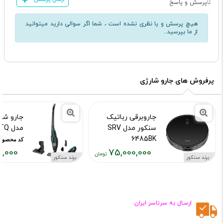
پرسش و پاسخ
هیچ پرسش و یا نظری نشده است ، شما اگر سوالی دارید میتوانید
از ما بپرسید..
پرفروش های جارو شارژی
جاروبرقی رباتیک
جارو شا
سنکور مدل SRV
مدل SVC 7822 TQ
6485BK
کد محصول :39659
0,000
75,000,000
کد محصول :11838360
برند سنکور
برند سنکور
قیمت
قیمت
فعلی:
فعلی:
,۰۰۰,۰۰۰
۷۵,۰۰۰,۰۰۰
تومان
تومان
ارسـال به سرتاسر ایران