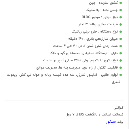
کشور سازنده : چین
جنس بدنه : پلاستیک
نوع موتور : موتور BLDC
ظرفیت مخزن زباله: 3 لیتر
نوع دستگاه : جارو برقی رباتیک
میزان شارژدهی باتری : 140 دقیقه
مدت زمان شارژ شدن کامل : 3 الی 4 ساعت
دارای : ایستگاه تخلیه ی محفظه ی گرد و خاک
نوع باتری : لیتیوم یونی 2600 میلی آمپر بر ساعت
قابلیت: کنترل از راه دور، مدیریت پله ها، مدیریت موانع
لوازم جانبی : آداپتور شارژر، سه عدد کیسه زباله و حوله تی کش، ریموت
کنترل
گارانتی
ضمانت اصالت و بازگشت کالا تا 7 روز
سنکور
برند: