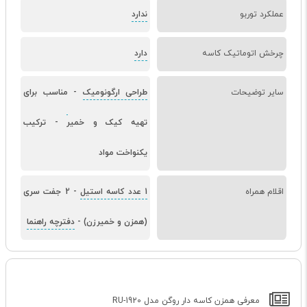
عملکرد توربو
ندارد
چرخش اتوماتیک کاسه
دارد
سایر توضیحات
طراحی ارگونومیک
-
مناسب برای
تهیه کیک و خمیر
-
ترکیب
یکنواخت مواد
اقلام همراه
1 عدد کاسه استیل
-
2 جفت سری
(همزن و خمیرزن)
-
دفترچه راهنما
معرفی همزن کاسه دار روگن مدل RU-1920