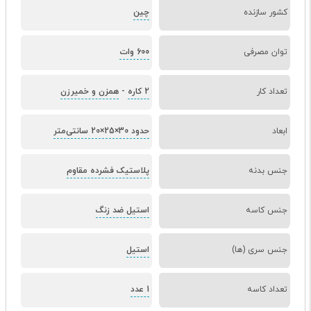
کشور سازنده
چین
توان مصرفی
600 وات
تعداد کار
2 کاره
-
همزن و خمیرزن
ابعاد
حدود 30×25×20 سانتی‌متر
جنس بدنه
پلاستیک فشرده مقاوم
جنس کاسه
استیل ضد زنگ
جنس سری (ها)
استیل
تعداد کاسه
1 عدد