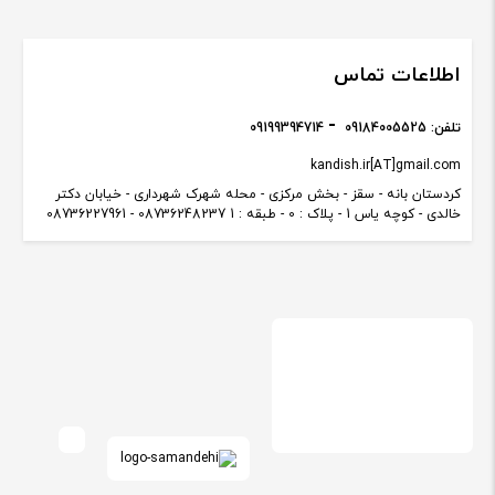
اطلاعات تماس
تلفن:
09184005525
09199394714
kandish.ir[AT]gmail.com
کردستان بانه - سقز - بخش مرکزی - محله شهرک شهرداری - خیابان دکتر
خالدی - کوچه یاس 1 - پلاک : 0 - طبقه : 1 08736248237 - 08736227961