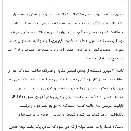
همزن کاسه دار روگن مدل RU-1920 یک انتخاب کاربردی و خوش ساخت برای
آشپزخانه های خانگی و نیمه حرفه ای است که با طراحی زیبا، عملکرد مناسب
و امکانات قابل توجه، پاسخگوی نیاز کاربران در تهیه انواع مواد غذایی خواهد
بود. این دستگاه با توان 600 وات، قدرت لازم برای انجام وظایف متداولی مانند
هم زدن، مخلوط کردن و ورز دادن خمیر را دارد و در عین حال مصرف برق آن نیز
در سطح بهینه ای قرار دارد.
کاسه 3 لیتری دستگاه از جنس استیل مقاوم و ضدزنگ ساخته شده که هم از
لحاظ دوام، هم از نظر بهداشتی بودن، گزینه ای بسیار مناسب به شمار می رود.
این ظرفیت متوسط برای تهیه خمیر کیک، نان، شیرینی یا مخلوط های
مختلف غذایی کاملاً مناسب است. یکی از ویژگی های کاربردی مدل RU-1920،
قابلیت چرخش سه حالته کاسه است که به توزیع بهتر مواد و ترکیب
یکنواخت آن ها کمک می کند و نتیجه ی نهایی را حرفه ای تر می سازد.
دستگاه همراه با دو جفت تیغه ارائه می شود که شامل یک جفت تیغه همزن