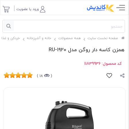
ورود یا عضویت
صفحه نخست سایت
همه محصولات
خانه و آشپزخانه
خردکن و غذاس
همزن کاسه دار روگن مدل RU-1920
کد محصول:
11839936
18 )
(