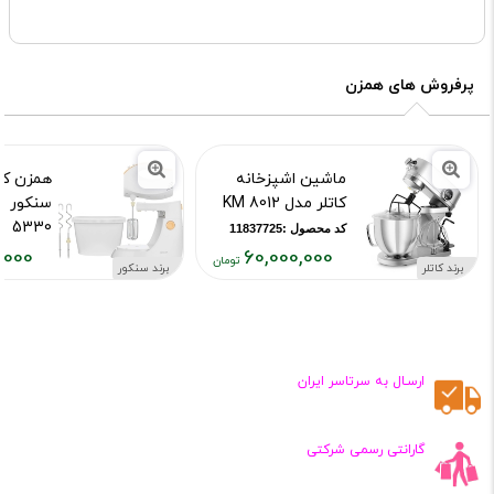
پرفروش های همزن
ماشین اشپزخانه
همزن کا
کاتلر مدل KM 8012
5330
کد محصول :11837725
,000
60,000,000
کد محصول :543
برند کاتلر
برند سنکور
قیمت
قیمت
فعلی:
فعلی:
,۰۰۰,۰۰۰
۶۰,۰۰۰,۰۰۰
تومان
تومان
ارسـال به سرتاسر ایران
گارانتی رسمی شرکتی