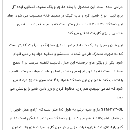
طراحی شده است. این محصول با بدنه مقاوم و رنگ سفید، انتخابی ایده آل
برای تهیه انواع خمیر، کرم و مایه کیک در محیط خانه محسوب می شود. ابعاد
این دستگاه 30 × 30 × 20 سانتی متر است که با وجود قدرت بالا، فضای
مناسبی را روی کابینت اشغال می کند.
این همزن مجهز به یک کاسه از جنس استیل ضد زنگ با ظرفیت 4 لیتر است
که به صورت متحرک طراحی شده تا شستشو و تخلیه مواد به راحتی انجام
شود. یکی از ویژگی های برجسته این مدل، قابلیت تنظیم سرعت در 6 سطح
مختلف است که به کاربر اجازه می دهد بر اساس غلظت مواد، سرعت مناسب
را انتخاب کند. همچنین این دستگاه همراه با 4 عدد سری متنوع عرضه می
شود که تمامی نیازهای هم زدن، مخلوط کردن و ورز دادن خمیر را پوشش می
دهد.
STM-3730SL
دارای سیم برقی به طول 1٫5 متر است که آزادی عمل خوبی را
در فضای آشپزخانه فراهم می کند. وزن دستگاه حدود 1٫6 کیلوگرم است که در
کنار پایه های ضد لغزش، ثبات خوبی را در حین کار با سرعت های بالا تضمین