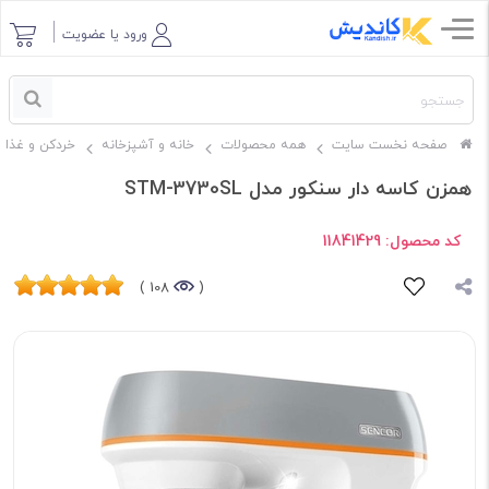
ورود یا عضویت
صفحه نخست سایت
همه محصولات
خانه و آشپزخانه
خردکن و غذاس
همزن کاسه دار سنکور مدل STM-3730SL
کد محصول:
11841429
108 )
(