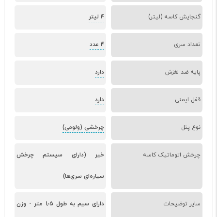
گنجایش کاسه (لیتر)
4 لیتر
تعداد سری
4 عدد
پایه ضد لغزش
دارد
قفل ایمنی
دارد
نوع پنل
چرخشی (ولومی)
چرخش اتوماتیک کاسه
خیر (دارای سیستم چرخش
سیاره‌ای سری‌ها)
سایر توضیحات
دارای سیم به طول 1٫5 متر
-
وزن