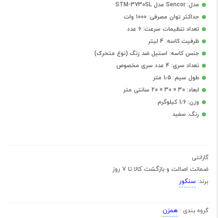
مدل: Sencor مدل STM-3730SL
حداکثر توان مصرفی: 1000 وات
تعداد تنظیمات سرعت: 6 عدد
ظرفیت کاسه: 4 لیتر
جنس کاسه: استیل ضد زنگ (نوع متحرک)
تعداد سری: 4 عدد سری مخصوص
طول سیم: 1٫5 متر
ابعاد: 30 × 30 × 20 سانتی متر
وزن: 1٫6 کیلوگرم
رنگ: سفید
گارانتی
ضمانت اصالت و بازگشت کالا تا 7 روز
سنکور
برند:
همزن
گروه بندی :