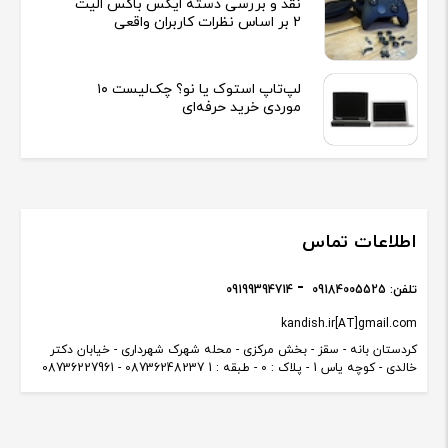
نقد و بررسی دسته ایکس باکس الیت
2 بر اساس نظرات کاربران واقعی
لپ‌تاپ استوک یا نو؟ چک‌لیست ۱۰
موردی خرید حرفه‌ای
اطلاعات تماس
تلفن:
09184005525
09199394714
kandish.ir[AT]gmail.com
کردستان بانه - سقز - بخش مرکزی - محله شهرک شهرداری - خیابان دکتر
خالدی - کوچه یاس 1 - پلاک : 0 - طبقه : 1 08736248237 - 08736227961