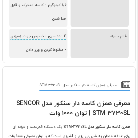
1٫6 کیلوگرم
-
کاسه متحرک و قابل
جدا شدن
اقلام همراه
4 عدد سری مخصوص جهت هم‌زدن
-
مخلوط کردن و ورز دادن
معرفی همزن کاسه دار سنکور مدل STM-3730SL
معرفی همزن کاسه دار سنکور مدل SENCOR
STM-3730SL | توان 1000 وات
همزن کاسه دار سنکور مدل STM-3730SL
یک دستگاه قدرتمند و حرفه ای
برای علاقه مندان به شیرینی پزی و آشپزی است که با توان مصرفی 1000 وات