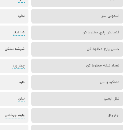
اسموتی ساز
ندارد
گنجایش پارچ مخلوط کن
1.5 لیتر
جنس پارچ مخلوط کن
شیشه نشکن
تعداد تیغه مخلوط کن
چهار پره
عملکرد پالس
دارد
قفل ایمنی
ندارد
نوع پنل
ولوم چرخشی