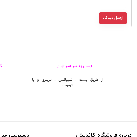
ارسـال به سرتاسر ایران
گ
از طریق پست ، تــیپاکس ، باربــری و یا
اتوبوس
درباره فروشگاه کاندیش
دسترسی سری