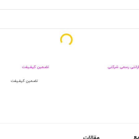
ارانتی رسمی شرکتی
تضـمین کیفـیفت
تضـمین کیفـیفت
ع
مقالات