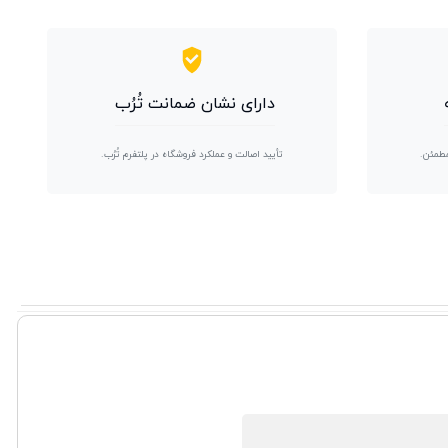
دارای نشان ضمانت تُرُب
مطمئن.
تأیید اصالت و عملکرد فروشگاه در پلتفرم تُرُب.