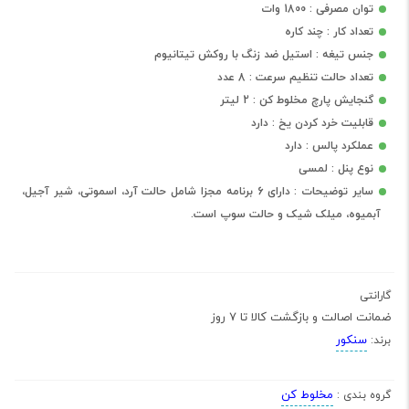
توان مصرفی : 1800 وات
تعداد کار : چند کاره
جنس تیغه : استیل ضد زنگ با روکش تیتانیوم
تعداد حالت تنظیم سرعت : 8 عدد
گنجایش پارچ مخلوط کن : 2 لیتر
قابلیت خرد کردن یخ : دارد
عملکرد پالس : دارد
نوع پنل : لمسی
سایر توضیحات : دارای 6 برنامه مجزا شامل حالت آرد، اسموتی، شیر آجیل،
آبمیوه، میلک شیک و حالت سوپ است.
گارانتی
ضمانت اصالت و بازگشت کالا تا 7 روز
سنکور
برند:
مخلوط کن
گروه بندی :