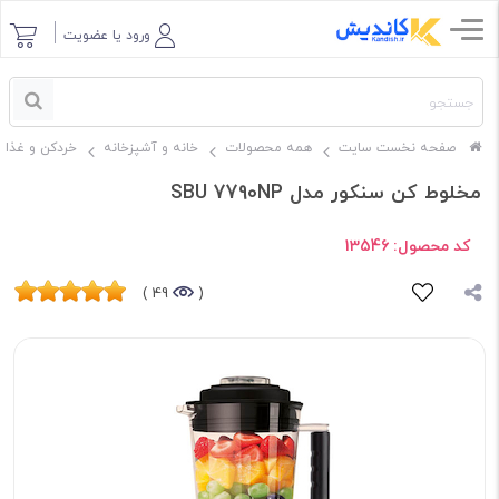
ورود یا عضویت
صفحه نخست سایت
همه محصولات
خانه و آشپزخانه
خردکن و غذاس
مخلوط کن سنکور مدل SBU 7790NP
کد محصول:
13546
49 )
(