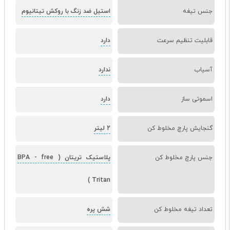
جنس تیغه
استیل ضد زنگ با روکش تیتانیوم
قابلیت تنظیم سرعت
دارد
آسیاب
ندارد
اسموتی ساز
دارد
گنجایش پارچ مخلوط کن
2 لیتر
جنس پارچ مخلوط کن
پلاستیک تریتان ( BPA
free
-
Tritan )
تعداد تیغه مخلوط کن
شش پره