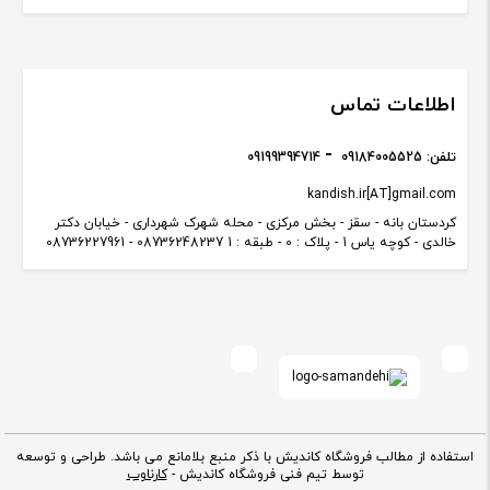
اطلاعات تماس
تلفن:
09184005525
09199394714
kandish.ir[AT]gmail.com
کردستان بانه - سقز - بخش مرکزی - محله شهرک شهرداری - خیابان دکتر
خالدی - کوچه یاس 1 - پلاک : 0 - طبقه : 1 08736248237 - 08736227961
استفاده از مطالب فروشگاه کاندیش با ذکر منبع بلامانع می باشد. طراحی و توسعه
توسط تیم فنی فروشگاه کاندیش -
کارناوب