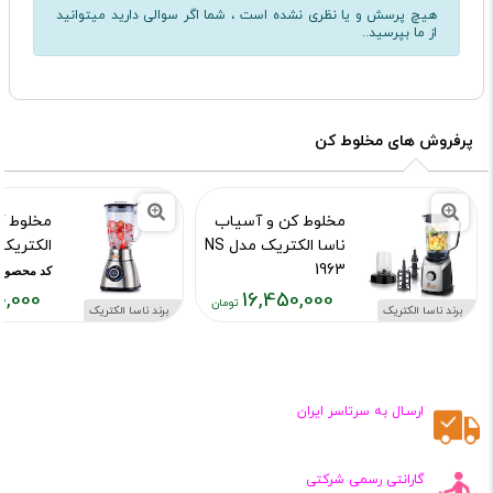
هیچ پرسش و یا نظری نشده است ، شما اگر سوالی دارید میتوانید
از ما بپرسید..
پرفروش های مخلوط کن
مخلوط کن و آسیاب
مخلوط ک
ناسا الکتریک مدل NS
الکتریک مدل
1963
کد محصول :954
0,000
16,450,000
کد محصول :10956
برند ناسا الکتریک
برند ناسا الکتریک
قیمت
قیمت
فعلی:
فعلی:
۵۷۰,۰۰۰
۱۶,۴۵۰,۰۰۰
تومان
تومان
ارسـال به سرتاسر ایران
گارانتی رسمی شرکتی