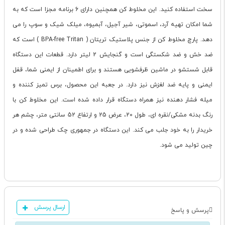
سخت استفاده کنید. این مخلوط کن همچنین دارای 6 برنامه مجزا است که به
شما امکان تهیه آرد، اسموتی، شیر آجیل، آبمیوه، میلک شیک و سوپ را می
دهد. پارچ مخلوط کن از جنس پلاستیک تریتان ( BPA-free Tritan ) است که
ضد خش و ضد شکستگی است و گنجایش 2 لیتر دارد. قطعات این دستگاه
قابل شستشو در ماشین ظرفشویی هستند و برای اطمینان از ایمنی شما، قفل
ایمنی و پایه ضد لغزش نیز دارد. در جعبه این محصول، برس تمیز کننده و
میله فشار دهنده نیز همراه دستگاه قرار داده شده است. این مخلوط کن با
رنگ بدنه مشکی/نقره ای، طول 20، عرض 25 و ارتفاع 52 سانتی متر، چشم هر
خریدار را به خود جلب می کند. این دستگاه در جمهوری چک طراحی شده و در
چین تولید می شود.
ارسال پرسش
پرسش و پاسخ