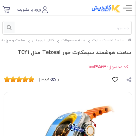
ورود یا عضویت
صفحه نخست سایت
همه محصولات
کالای دیجیتال
ساعت و مچ بند
ساعت هوشمند سیمکارت خور Telzeal مدل TC41
کد محصول:
10014523
384 )
(