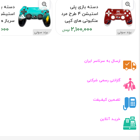
دسته بازی پلی
دسته با
استیشن 4 طرح مرد
عنکبوتی های کپی
سرباز ه
,000
2,100,000
کد محصول :10015973
کد محصول :15976
برند سونی
برند سونی
قیمت
قیمت
فعلی:
فعلی:
,۱۰۰,۰۰۰
۲,۱۰۰,۰۰۰
تومان
تومان
ارسـال به سرتاسر ایران
گارانتی رسمی شرکتی
تضـمین کیفـیفت
خریــد آنلاین