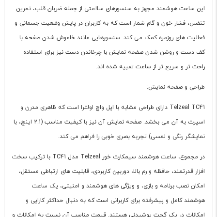
این ساعت هوشمند مجهز به سنسورهای سلامتی از جمله ضربان قلب، تمرین
تنفس، فشار خون و گام شمار است که به کاربران در پایش وضعیت جسمانی و
فعالیت های روزمره کمک می کند. سنسورهایی مانند خاموش شدن صفحه با
کف دست و روشن شدن صفحه نمایش با چرخاندن دست نیز برای استفاده
راحت تر و سریع تر از ساعت تعبیه شده اند.
طراحی و صفحه نمایش:
Telzeal TC41 دارای طراحی مشابه با اپل واچ اولترا است که ظاهری مدرن و
اسپرت به آن می بخشد. صفحه نمایش آن نیز با کیفیت مناسب (2.1 اینچ، با
نمایشگر رنگی و لمسی) تجربه بصری خوبی را فراهم می کند.
در مجموع، ساعت هوشمند سیمکارت خور Telzeal مدل TC41 با ترکیب سخت
افزار قدرتمند، حافظه و رم بالا، دوربین کاربردی، قابلیت های ارتباطی مستقل،
امکان نصب برنامه و بازی، و ویژگی های هوشمند و امنیتی، یک ساعت
هوشمند کامل و پیشرفته برای کاربرانی است که به دنبال حداکثر کارایی و
امکانات در یک گجت پوشیدنی هستند. قیمت مناسب آن نسبت به امکانات و