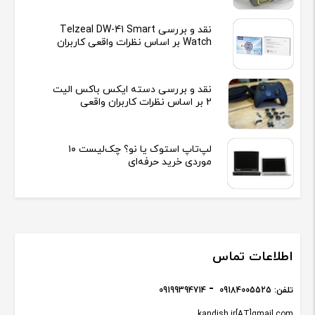
نقد و بررسی Telzeal DW-41 Smart
Watch بر اساس نظرات واقعی کاربران
نقد و بررسی دسته ایکس باکس الیت
2 بر اساس نظرات کاربران واقعی
لپ‌تاپ استوک یا نو؟ چک‌لیست ۱۰
موردی خرید حرفه‌ای
اطلاعات تماس
تلفن:
09184005525
09199394714
kandish.ir[AT]gmail.com