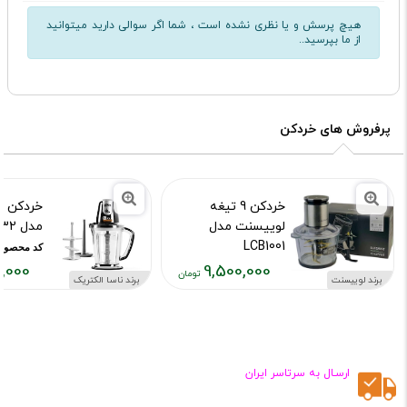
هیچ پرسش و یا نظری نشده است ، شما اگر سوالی دارید میتوانید
از ما بپرسید..
پرفروش های خردکن
خردکن 9 تیغه
خردکن نا
لوییسنت مدل
مدل NS 1932
LCB1001
کد محصول :430
,000
9,500,000
کد محصول :10015616
برند لوییسنت
برند ناسا الکتریک
قیمت
قیمت
فعلی:
فعلی:
۲۵۰,۰۰۰
۹,۵۰۰,۰۰۰
تومان
تومان
ارسـال به سرتاسر ایران