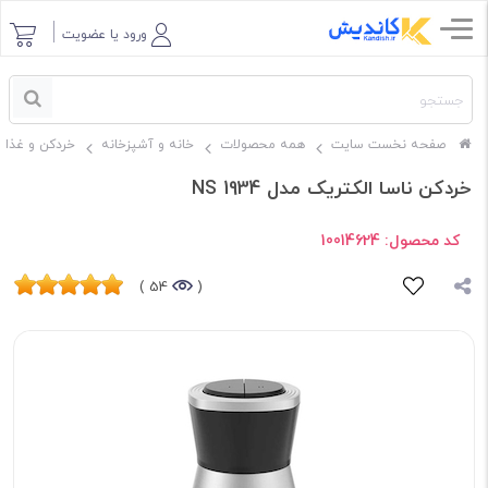
ورود یا عضویت
صفحه نخست سایت
همه محصولات
خانه و آشپزخانه
خردکن و غذاس
خردکن ناسا الکتریک مدل NS 1934
کد محصول:
10014624
54 )
(