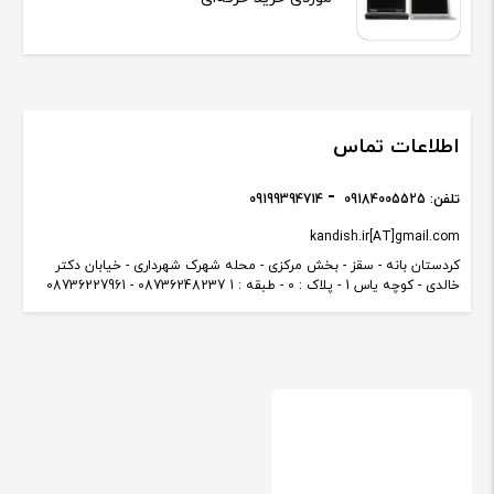
اطلاعات تماس
تلفن:
09184005525
09199394714
kandish.ir[AT]gmail.com
کردستان بانه - سقز - بخش مرکزی - محله شهرک شهرداری - خیابان دکتر
خالدی - کوچه یاس 1 - پلاک : 0 - طبقه : 1 08736248237 - 08736227961