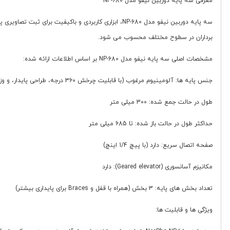
معرفی سه پایه دوربین نیفو مدل NP-680
سه پایه دوربین نیفو مدل NP-680، ابزاری کاربردی و ب
برداران در سطوح مختلف محسوب می شود.
مشخصات اصلی سه پایه نیفو مدل NP-680 بر اساس اطلاعات ارائه شده:
جنس پایه ها: آلومینیوم مرغوب (با قابلیت چرخش 360 درجه، طراحی پایدار، و وزن سبک)
طول در حالت جمع شده: 300 میلی متر
حداکثر طول در حالت باز شده: تا 685 میلی متر
صفحه اتصال سریع: دارد (با پیچ 1/4 اینچ)
مکانیزم آسانسوری (Geared elevator): دارد
تعداد بخش های پایه: 3 بخش (همراه با قفل و Braces برای پایداری بیشتر)
ویژگی ها و قابلیت ها: