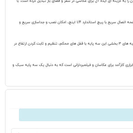
اخته شده از آلومینیوم، وزن سبکی دارد که حمل آن را بسیار آسان می کند. این موضوع در کنار طول جمع شده 300 میلی متری، آن را به گزینه ای ایده آل برای عکاسی در سفر و فضای باز تبدیل کرده است. با
یکی از ویژگی های مهم این سه پایه، قابلیت چرخش 360 درجه سر آن است که امکان کادربندی انعطاف پذیر و ثبت عکس و فیلم در زوایای مختلف را به شما می دهد. صفحه اتصال سریع با پیچ استاندارد 1/4 اینچ، امکان نصب و جداسازی سریع و
مکانیزم آسانسوری (Geared elevator) به شما اجازه می دهد تا تنظیمات دقیق تری در ارتفاع سه پایه انجام دهید و ارتفاع آن را تا حداکثر 685 میلی متر افزایش دهید. پایه های 3 بخشی این سه پایه با قفل های محکم، تنظیم و ثابت کردن ارتفاع در
کانیزم آسانسوری، ابزاری کارآمد برای عکاسان و فیلمبردارانی است که به دنبال یک سه پایه سبک و