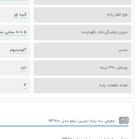
نوع قفل پایه
گیره ای
میزان بازشدگی فک نگهدارنده
5 تا 10 سانتی متر
جنس
آلومینیوم
چرخش ۳۶۰ درجه
دارد
تعداد قطعات پایه
3
معرفی سه پایه دوربین نیفو مدل NP-680