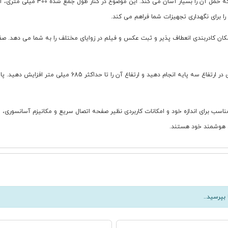
سه پایه NeePho NP-680 با پایه های س
NP- با تمرکز بر قابلیت حمل، پایداری مناسب برای اندازه خود و امکانات کاربردی نظیر صفحه اتصال سریع و م
ی هوشمند خود هستند.
بپرسید..