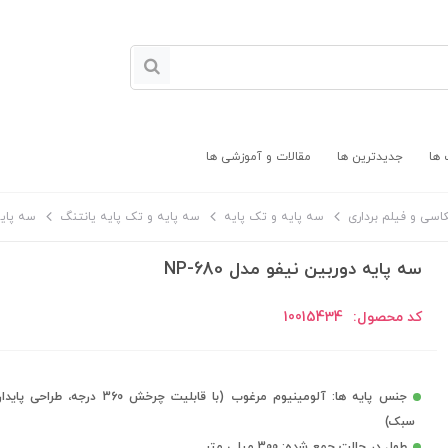
 ها
جدیدترین ها
مقالات و آموزشی ها
کاسی و فیلم برداری
سه پایه و تک پایه
سه پایه و تک پایه یانتنگ
سه پایه 
سه پایه دوربین نیفو مدل NP-680
کد محصول:
10015434
جنس پایه ها: آلومینیوم مرغوب (با قابلیت چرخش 360 درج
سبک)
طول در حالت جمع شده: 300 میلی متر