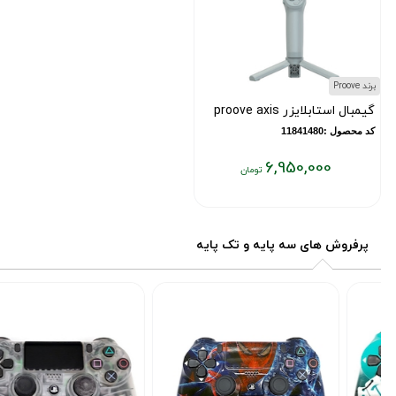
برند Proove
گیمبال استابلایزر proove axis
کد محصول :11841480
6,950,000
قیمت
فعلی:
۶,۹۵۰,۰۰۰
پرفروش های سه پایه و تک پایه
تومان