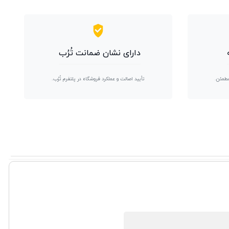
دارای نشان ضمانت تُرُب
مطمئن.
تأیید اصالت و عملکرد فروشگاه در پلتفرم تُرُب.