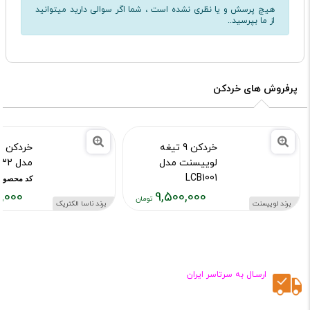
هیچ پرسش و یا نظری نشده است ، شما اگر سوالی دارید میتوانید
از ما بپرسید..
پرفروش های خردکن
خردکن 9 تیغه
خردکن نا
لوییسنت مدل
مدل NS 1932
LCB1001
کد محصول :430
,000
9,500,000
کد محصول :10015616
برند لوییسنت
برند ناسا الکتریک
قیمت
قیمت
فعلی:
فعلی:
۰۰,۰۰۰
۸,۲۵۰,۰۰۰
تومان
تومان
ارسـال به سرتاسر ایران