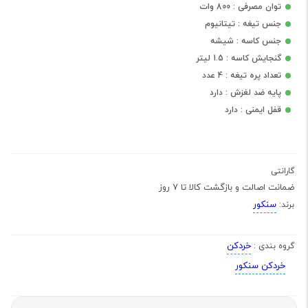
توان مصرفی : 800 وات
جنس تیغه : تیتانیوم
جنس کاسه : شیشه
گنجایش کاسه : 1.5 لیتر
تعداد پره تیغه : 4 عدد
پایه ضد لغزش : دارد
قفل ایمنی : دارد
گارانتی
ضمانت اصالت و بازگشت کالا تا 7 روز
سنکور
برند:
خردکن
گروه بندی :
خردکن سنکور