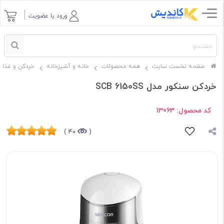
ورود یا عضویت
صفحه نخست سایت
همه محصولات
خانه و آشپزخانه
خردکن و غذاس
خردکن سنکور مدل SCB 6150SS
کد محصول:
13063
40 )
(