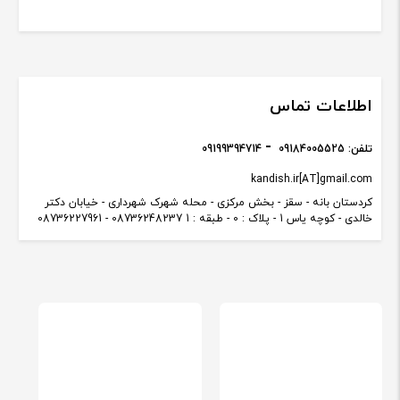
اطلاعات تماس
تلفن:
09184005525
09199394714
kandish.ir[AT]gmail.com
کردستان بانه - سقز - بخش مرکزی - محله شهرک شهرداری - خیابان دکتر
خالدی - کوچه یاس 1 - پلاک : 0 - طبقه : 1 08736248237 - 08736227961