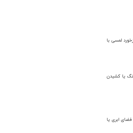
تریگرهای تطبیقی، بازخورد لمسی با
ریسینگ یا کشیدن
یره ها از طریق فضای ابری یا