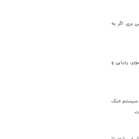
 بهره می بری. اگر به
قط با PS5 کار می کند و کیفیت تصویر، ردیابی و
ر عین توان بالاتر، سیستم خنک
ه هدفون محدود نیست و روی برخی تلویزیون ها نیز با گزینه "3D Audio (TV Speakers)" فعال می شود تا