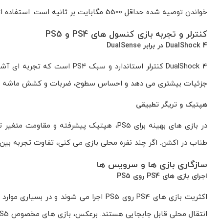
خواندن توصیه شده حداقل 5500 مگابایت بر ثانیه است. استفاده از هیت سینک الزامی است تا دفع حرارت مناسب تضمین شود.
کنترلر و تجربه بازی کنسول های PS4 و PS5
DualShock 4 در برابر DualSense
جزئیات بیشتری می دهد و احساس سطوح، ضربات و کشش ماشه را
هپتیک و تریگر تطبیقی
در بازی های بهینه برای PS5، هپتیک پیشرفته 
طناب در اکشن. اگر چند نفره محلی بازی می کنی، تفاوت تجربه بین ا
سازگاری بازی ها و سرویس ها
اجرای بازی های PS4 روی PS5
انتقال محلی قابل جابجایی هستند. برعکس، بازی های مخصوص PS5 روی PS4 قابل اجرا نیستند.