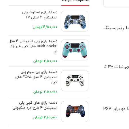
محصولات مرتبط
دسته بازی استوک پلی
استیشن 4 اصلی T7
4,900,000 تومـان
PS4 P بر پایه پردازنده Jaguar و هارددیسک 2.5 اینچی طراحی شده اند؛ در مقابل PS5 از پردازنده Zen 2 و گرافیک RDNA 2 با ریتریسینگ
دسته بازی پلی استیشن 4 مدل
DualShock4 های کپی فیروزه
ای
2,100,000 تومـان
اگر نمایشگر 4K با HDMI 2.1 و نرخ به روزرسانی بالا داری، PS5 مزایای بیشتری مثل 120 هرتز و VRR را آزاد می کند؛ روی PS4 تمرکز بیشتر روی ثبات 30 تا
دسته بازی بی سیم پلی
استیشن 4 مدل FC25 های
کپی
2,100,000 تومـان
دسته بازی های کپی پلی
استیشن 4 طرح مرد عنکبوتی
در PS4 و PS4 Pro پردازنده هشت هسته ای کم مصرف تر قرار دارد که برای معماری نسل هشتم مناسب بود. قدرت گرافیکی PS4 Pro حدودا دو برابر PS4
2,100,000 تومـان