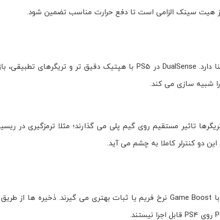
DualShock 4 کنترلر استاندارد و سبک PS4 است که تجربه ای آشنا دارد. DualSense در PS5 با هپتیک دقیق تر و 
 شبیه سازی می کند.
و مقاومت متغیر تریگرها تاثیر مستقیم روی گیم پلی می گذارند؛ مثلا ترمزگیری در 
ین دو کنترلر کاملا به چشم می آید.
اکثریت بازی های PS4 روی PS5 اجرا می شوند و در بسیاری موارد با Game Boost نرخ فریم یا ثبات بهتری می گیرند. ذخ