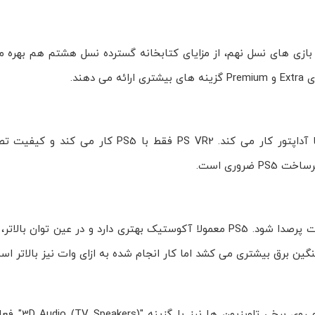
PlayStation Plus دسترسی دارند. روی PS5 علاوه بر بازی های نسل نهم، از مزایای کتابخانه گسترده نسل هشتم هم
هند.
PS VR نسل اول به طور بومی با PS4 سازگار است و روی PS5 با آداپتور کار می کند. PS VR2 ف
PS4 به ویژه در مدل های قدیمی تر و PS4 Pro زیر فشار ممکن است پرصدا شود. PS5 معمولا آکوستیک بهتری دارد و د
فناوری Tempest 3D AudioTech فقط ب