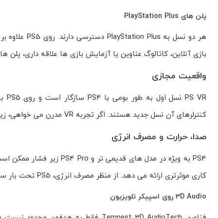
پلن های PlayStation Plus
هر دو نسل به 
بازی آنلاین، کاتالوگ عناوین یا آزمایش بازی ها علاقه داری، پلن های Extra و Premium گزینه های بیشتری ارائه می د
واقعیت مجازی
کنترلرهای آن نسل جدید هستند. اگر تجربه VR مدرن می خواهی، زیرساخت PS5 ضروری است.
صدا، حرارت و مصرف انرژی
کاری موثرتری ارائه می دهد. از منظر مصرف انرژی، PS5 تحت بار سنگین برق بیشتری می کشد اما کار انجام شده به ازای وات نیز بالاتر است.
3D Audio روی اسپیکر تلویزیون