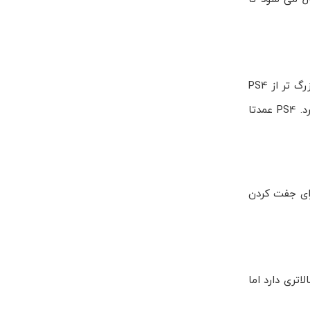
PS4 Slim و Pro جمع و جورتر هستند و به راحتی در قفسه جا می شوند. PS5 نسل جدید در نسخه های اسلیم حجم کمتری دارد اما هنوز بزرگ تر از PS4
است. از نظر درگاه ها، PS5 علاوه بر USB A، پورت USB C و HDMI 2.1 دارد و برای شبکه از اترنت گیگابیتی و Wi Fi نسل جدید بهره می برد. PS4 عمدتا
ان افزودن درایو Ultra HD Blu‑ray ماژولار را دارد؛ برای جفت کردن
دسترس اند و برای ورود اقتصادی گزینه خوبی به شمار می آیند. PS5 قیمت بالاتری دارد اما