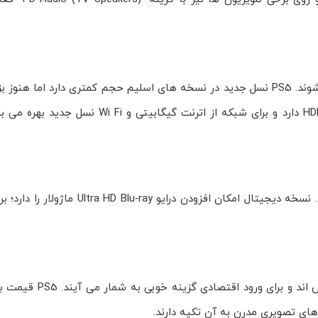
مدل های باریک تر از سال 2023 با 1 ترابایتِ داخلی عرضه می شوند. نسخه دیجیتال امک
در سال 2025، PS4 و PS4 Pro استوک با قیمت مناسب در 
ای تصویری مدرن به آن تکیه دارند.