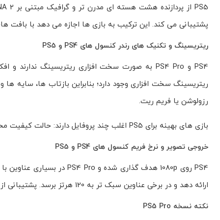
پشتیبانی می کند. این ترکیب به بازی ها اجازه می دهد با بافت ها
ریتریسینگ و تکنیک های رندر کنسول های PS4 و PS5
ریتریسینگ سخت افزاری وجود دارد؛ بنابراین بازتاب ها، سایه ها 
رزولوشن یا فریم ریت.
بازی های بهینه برای PS5 اغلب چند پروفایل دارند: حالت کیفیت محور با ریتریسینگ و حالت عملکرد محور برای رسیدن به 60 یا 120 فریم.
خروجی تصویر و نرخ فریم کنسول های PS4 و PS5
ارائه دهد و در برخی عناوین سبک تر به 120 هرتز برسد. پشتیبانی از VRR نیز به ثبات تصویری بهتر روی نمایشگرهای سازگار کمک می کند.
نکته نسخه PS5 Pro