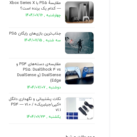
مقایسهٔ PS5 با Xbox Series X
— کدام یک برنده است؟
چهارشنبه , 1404/07/16
جذاب‌ترین بازی‌های رایگان PS5
سه شنبه , 1404/07/15
مقایسه‌ی دسته‌های PS4 و
PS5: DualShock 4 vs
DualSense (و DualSense
Edge)
دوشنبه , 1404/07/07
نکات پشتیبانی و نگهداری دانگل
«کپی/جیلبریک» PS4 — v1.0 /
v1.1
یکشنبه , 1404/06/23