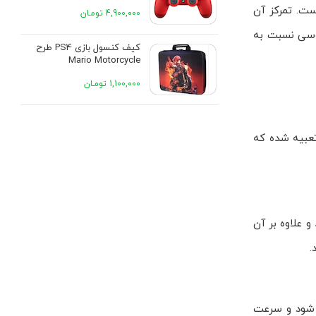
سینگ عرضه شده است. تمرکز آن
4,900,000 تومـان
 بهینه تفاوت محسوسی نسبت به
کیف کنسول بازی PS4 طرح
Mario Motorcycle
1,100,000 تومـان
ه ها می تواند طولانی باشد. در PS5 یک SSD بسیار سریع تعبیه شده که
 دارد. PS5 مدل های جدید 1 ترابایت داخلی دارند و علاوه بر آن
 های 250 گیگ تا 8 ترابایت پشتیبانی می شود و سرعت