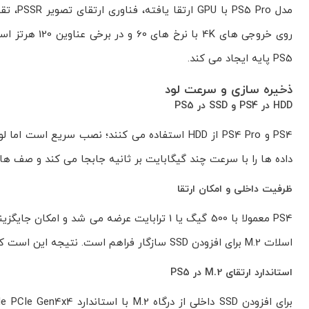
PS5 پایه ایجاد می کند.
ذخیره سازی و سرعت لود
HDD در PS4 و SSD در PS5
داده ها را با سرعت چند گیگابایت بر ثانیه جابجا می کند و صف های
ظرفیت داخلی و امکان ارتقا
اسلات M.2 برای افزودن SSD سازگار فراهم است. نتیجه این است که مدیریت بازی های حجیم روی PS5 راحت تر و سریع تر انجام می شود.
استاندارد ارتقای M.2 در PS5