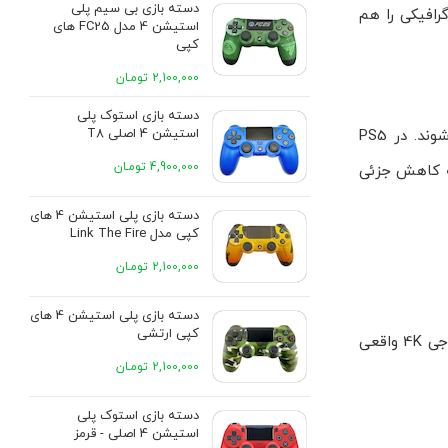
دسته بازی بی سیم پلی
 های جدید گرافیکی را هم
استیشن 4 مدل FC25 های
کپی
2,100,000 تومـان
دسته بازی استوک پلی
استیشن 4 اصلی T8
PS4 و PS4 Pro به صورت سخت افزاری ریتریسینگ ندارند و افکت های نور و سایه عمدتا با روش های قدیمی تر شبیه سازی می شوند. در PS5
4,900,000 تومـان
نه کاهش جزئی
دسته بازی پلی استیشن 4 های
کپی مدل Link The Fire
2,100,000 تومـان
دسته بازی پلی استیشن 4 های
کپی ارتشی
PS4 روی 1080p هدف گذاری شده و PS4 Pro در بسیاری عناوین با تکنیک های ارتقادهی به خروجی شبه 4K می رسد. PS5 می تواند خروجی 4K واقعی
2,100,000 تومـان
دسته بازی استوک پلی
استیشن 4 اصلی - قرمز