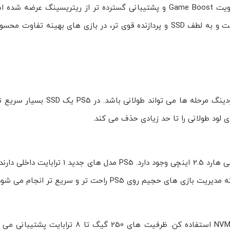
مدل PS5 Pro با GPU ارتقا یافته، فناوری ارتقای تصویر PSSR، تقویت Game Boost و پشتیبانی گسترده تر از ریتری
روی خروجی های 4K با نرخ های 60 و در برخی عناوین 120 هرتز است و به لطف SSD و پردازنده قوی تر، در بازی های
PS4 و PS4 Pro از HDD استفاده می کنند؛ نصب سریع است اما لودینگ مرحل
 لود طولانی را تا حد زیادی حذف می کند.
PS4 معمولا با 500 گیگ یا 1 ترابایت عرضه می شد و امکان جایگزینی هارد 2.5 اینچی وجود
برای افزودن SSD داخلی از درگاه M.2 با استاندارد NVMe PCIe Gen4x4 استفاده کن. ظرفیت