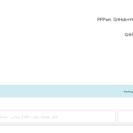
GitHub+2
Git
رسید..