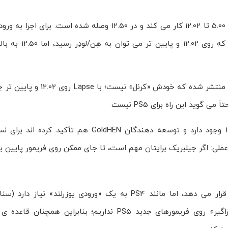
Lapse (Double-Free) اکسپلویت کرنل تازه ای است که روی PS4 از 5.00 تا 12.02 کار می کند و در 12.50 وصله 
دارد (زنجیره هایی مثل mast1c0re/Lua یا BD-J). 
BD-JB برای 12.50 (یوزرلند): اخیراً یک ورودی BD-J برای PS4 تا 12.50
نکته ی پایداری: گزارش های پراکنده از کرش/کِرنل پنیک روی 11.00 وجود دارد و توسعه دهندگان 
لی: اگر جیلبریک برایتان مهم است، تا جای ممکن روی فریمور پایین بم
در PS5، اکسپلویت Lapse محدوده ی 1.xx تا 10.01 را تحت تأثیر قرار می دهد، اما مانند PS4 به یک «ورودی ی
mast1c0re/Lua). تا این لحظه شواهد عمومی از «هِن پایدار و فراگیر» روی فریمورهای جدید PS5 نداریم؛