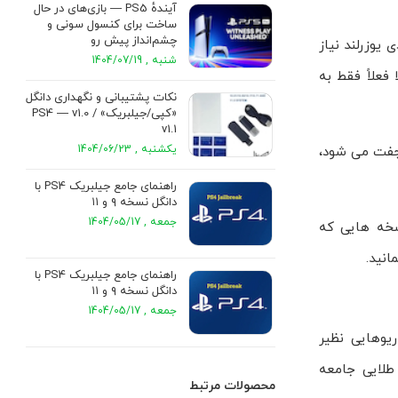
آیندهٔ PS5 — بازی‌های در حال
ساخت برای کنسول سونی و
چشم‌انداز پیش رو
شده است. برای اجرا به ورودی یوزرلند نیاز
شنبه , 1404/07/19
نتیجه این است که روی 12.02 و پایین تر می توان به هِن/لودِر رسید، اما 12.50 به بالا فعلاً فقط به
نکات پشتیبانی و نگهداری دانگل
«کپی/جیلبریک» PS4 — v1.0 /
v1.1
یکشنبه , 1404/06/23
 منتشر شده که خودش «کرنل» نیست؛ با Lapse روی 12.02 و پایین تر جفت می شود،
راهنمای جامع جیلبریک PS4 با
دانگل نسخه ۹ و ۱۱
جمعه , 1404/05/17
GoldHEN هم تأکید کرده اند برای نسخه هایی که
انید.
راهنمای جامع جیلبریک PS4 با
دانگل نسخه ۹ و ۱۱
جمعه , 1404/05/17
وزرلند» نیاز دارد (سناریوهایی نظیر
 بنابراین همچنان قاعده ی طلایی جامعه
محصولات مرتبط