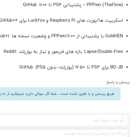
PPPwn (TheFlow) – پشتیبانی PS4 تا 11.00.
GitHub
اسکریپت ها/پورت های Raspberry Pi و Luckfox برای PPPwn.
GitHub+2
GoldHEN با پشتیبانی از PPPwn/11.00 و وضعیت نسخه ها.
Hub+1
Lapse/Double-Free: بازه های فریمور و نیاز به یوزرلند.
Reddit
BD-JB برای PS4 تا 12.50 (یوزرلند؛ بدون PS5).
GitHub
پرسش و پاسخ
هیچ پرسش و یا نظری نشده است ، شما اگر سوالی دارید میتوانید از ما بپ