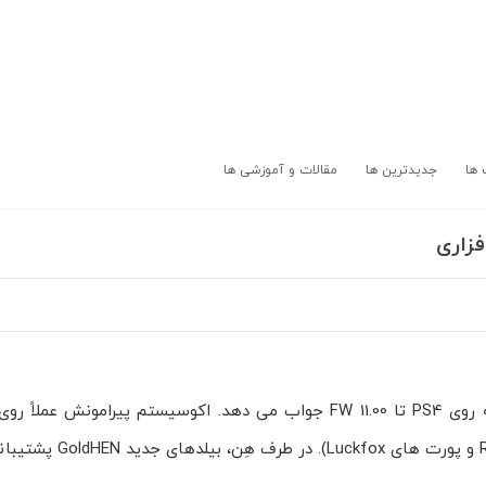
 ها
جدیدترین ها
مقالات و آموزشی ها
PPPwn (TheFlow) یک اکسپلویت RCE در لایه ی PPPoE است که روی PS4 تا FW 11.00 جواب می دهد. اکوسیستم پ