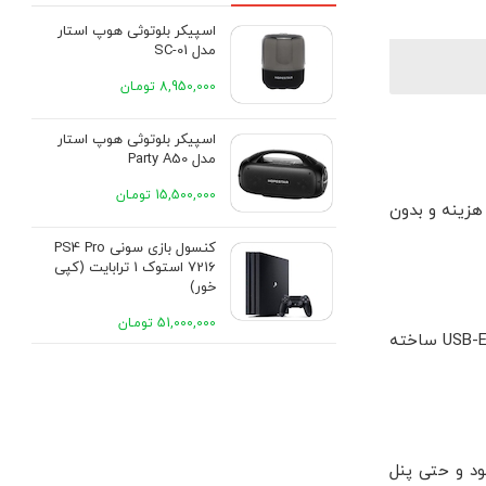
اسپیکر بلوتوثی هوپ استار
مدل SC-01
8,950,000 تومـان
اسپیکر بلوتوثی هوپ استار
مدل Party A50
15,500,000 تومـان
exFAT/9.0) محبوب شدند؛ سبک، کم هزینه و بدون
کنسول بازی سونی PS4 Pro
7216 استوک 1 ترابایت (کپی
خور)
51,000,000 تومـان
RP2040 (مثل Raspberry Pi Pico) به عنوان هاب USB/هاب پِی لود خوش دست جا افتاد؛ جامعه پروژه های فراوانی برای منوی پِی لود/USB-Emu ساخته
: بوت خودکار، میزبانی پِی لود و حتی پنل