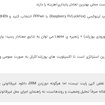
 مهم ترین استراتژی است تا اکسپلویت های یوزرلند/کرنل به صورت عمومی و
یادآوری حقوقی/اخلاقی: اجرای هوم ‎برو الزاماً به معنی نقض کپی رایت نیست؛ اما هرگونه دور
له صرفاً تحلیل وضعیت و روندهاست، نه راهنمای اجرای عمل غیرقانونی