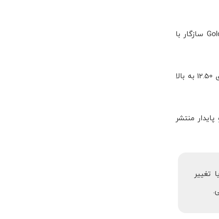
اگر بین 9.00 تا 11.00 هستید: برای تجربه ی کم دردسرتر، یک بورد لینوکسی (Raspberry Pi/Luckfox) با PPPwn انتخاب کنید و GoldHEN سازگار با
اگر 12.02 و پایین تر (اما بالاتر از 11.00) هستید: با بلو-ری BD-J (ورودی یوزرلند) + زنجیره ی Lapse می توان به نتایج معنادار رسید؛ برای 12.50 به بالا
 پایدار منتشر
زدن DRM، دانلود غیرقانونی یا تغییر
.