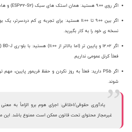
اگر روی 9.00 هستید: همان استک های سبک (ESP32-S2) و هاست محلی بهترین تعادل پایداری/هزینه را دارند.
نسخه ی خود را به کار بگیرید.
فعلاً کرنل عمومی نداریم.
اگر PS5 دارید: فعلاً به روز نکردن و حفظ فریمور پایین،
شوند.
غیرمجاز محتوای تحت قانون ممکن است ممنوع باشد. این مقا