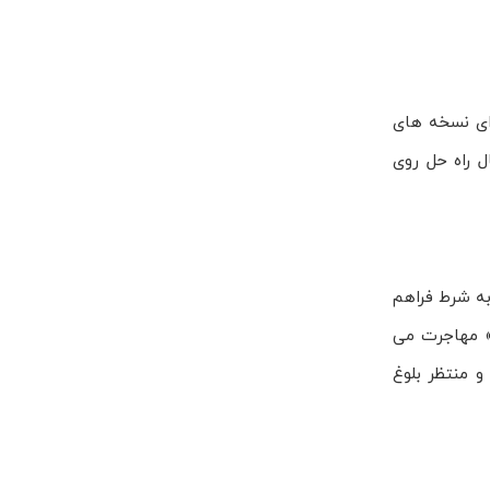
ینوکسی، فرایند را برای نسخه های
نبال راه حل روی
نجره ی بالقوه ی 10.01 و پایین تر باز است—به شرط فراهم
«خودکار و هوشمند» مهاجرت می
د، و منتظر بلوغ