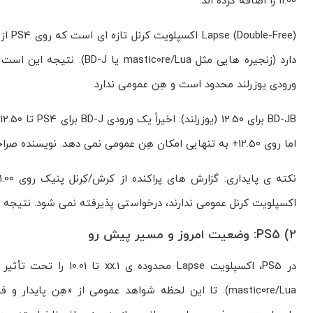
11.00 را اضافه کرده اند.
ورودی یوزرلند محدود است و هِن عمومی ندارد.
اما روی 12.50+ به تنهایی امکان هِن عمومی نمی دهد. نویسنده صراحتاً می گوید این راه برای PS5 نیست
اکسپلویت کرنل عمومی ندارند، درخواستی پذیرفته نمی شود. نتیجه عم
2) PS5: وضعیت امروز و مسیر پیش رو