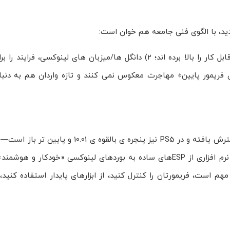
اکسپلویت های جدید (PPPwn، Lapse) عملاً سقف نسخه های قابل کار را بالا برده اند؛ 2) دانگل ها/میزبان های ل
قه بر اساس «قاعده ی فریمور پایین» مهاجرت معکوس نمی کنند و تازه واردان هم به د
روند جیلبریک PS4 در 2025 از «۹٫۰۰محور» به «۱۰–۱۱ و تا ۱۲٫۰۲» گسترش یافته و در PS5 نیز پ
شدن ورودی های یوزرلند پایدار. در لایه ی سخت افزار، دانگل های نرم افزاری از ESPهای ساده به بوردهای لینوکسی 
ست: اگر جیلبریک مهم است، فریمورتان را کنترل کنید، از ابزارهای پایدار استفاده کنی