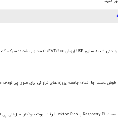
ز کنید.
ESP32-S2 و هم خانواده ها برای هاست کردن وب مِنوی اکسپلویت و حتی شبیه سازی USB (روش 0
چون PPPwn به PPPoE و استک شبکه ی بالغ نیاز دارد، جامعه به سمت Raspberry Pi و Luckfox Pico رفت