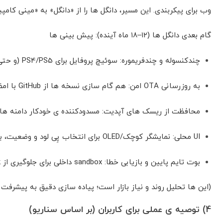
وب برای پیکربندی. این مسیر، دانگل ها را از «دانگل» به «مینی کام
گام بعدی دانگل ها (۱۲–۱۸ ماه آینده): پیش بینی ها
چندکنسوله و چندفریموره: سوئیچ پروفایل برای PS4/PS5 (و حتی Switch/PS3) از یک هاب واحد.
به روزرسانی OTA امن: هم گام سازی نسخه ها از GitHub با امضای دیجیتال و رول بک یک کلیکی.
محافظت از ریسک های آپدیت: مسدودکننده ی خودکار دامنه های
UI محلی: نمایشگر کوچک/OLED برای انتخاب پِی لود و وضعیت، بدون نیاز به موبایل/پی سی.
بوت تایم پایین و بازیابی خطا: sandbox داخلی برای جلوگیری از soft-brick دانگل پس از فلش معیوب.
(این ها تحلیل روند و نیاز بازار است؛ پیاده سازی دقیق به پیشرفت ا
4) توصیه ی عملی برای کاربران (بر اساس سناریو)