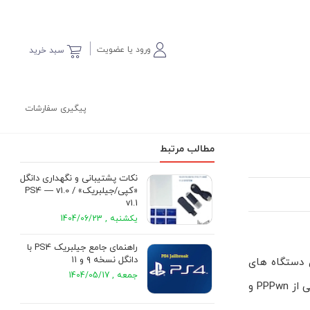
ورود یا عضویت
سبد خرید
پیگیری سفارشات
مطالب مرتبط
نکات پشتیبانی و نگهداری دانگل
«کپی/جیلبریک» PS4 — v1.0 /
v1.1
یکشنبه , 1404/06/23
راهنمای جامع جیلبریک PS4 با
دانگل نسخه ۹ و ۱۱
یرامونش عملاً روی دستگاه های
جمعه , 1404/05/17
لینوکسی کوچک پایدار شده (اسکریپت های آماده برای Raspberry Pi و پورت های Luckfox). در طرف هِن، بیلدهای جدید GoldHEN پشتیبانی از PPPwn و