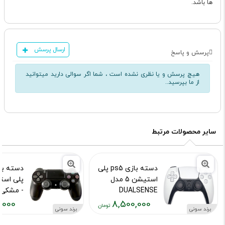
ها باشد.
ارسال پرسش
پرسش و پاسخ
هیچ پرسش و یا نظری نشده است ، شما اگر سوالی دارید میتوانید
از ما بپرسید..
سایر محصولات مرتبط
دسته بازی ps5 پلی
دسته با
استیشن 5 مدل
DUALSENSE
- مشکی
(استوک) سفید
,000
8,500,000
کد محصول :569
برند سونی
برند سونی
کد محصول :10013775
قیمت
قیمت