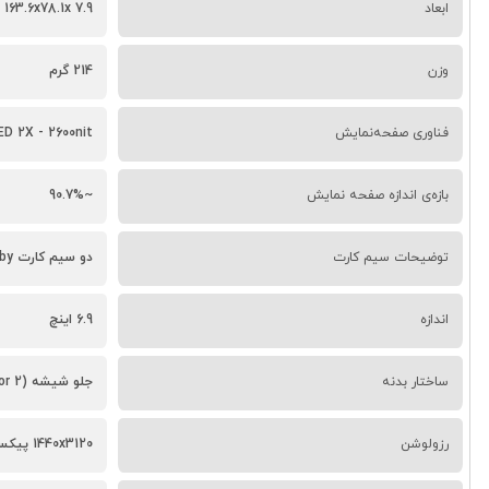
ابعاد
163.6x78.1x 7.9 میلی‌ متر
وزن
214 گرم
فناوری صفحه‌نمایش
2X - 2600nit -
بازه‌ی اندازه صفحه نمایش
~90.7%
توضیحات سیم کارت
دو سیم‌ کارت dual stand - by (2 نانو سیم + eSIM)
اندازه
6.9 اینچ
ساختار بدنه
جلو شیشه (Corning Gorilla Armor 2)، پشت شیشه (Gorilla Glass Victus 2)، titanium frame (grade 5)
رزولوشن
1440x3120 پیکسل