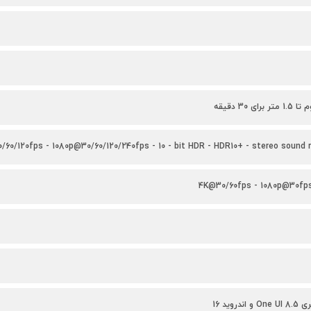
0/120fps - 1080p@30/60/120/240fps - 10 - bit HDR - HDR10+ - stereo sound re
روید 16