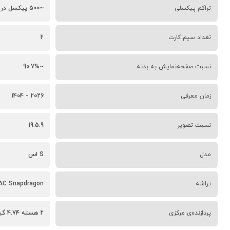
تراکم پیکسلی
~500 پیکسل در اینچ
تعداد سیم کارت
2
نسبت صفحه‌نمایش به بدنه
~90.7%
زمان معرفی
2026 - 1404
نسبت تصویر
19.5:9
مدل
S اس
تراشه
AC Snapdragon
پردازنده‌ی مرکزی
2 هسته 4.74 گیگاهرتز Oryon V3 Phoenix L و 6 هسته 3.62 گیگاهرتز Oryon V3 Phoenix M