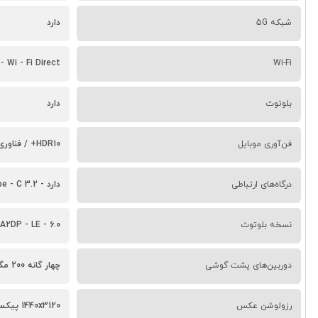
شبکه 5G
دارد
- Wi - Fi Direct
Wi-Fi
بلوتوث
دارد
فن‌آوری موبایل
HDR10+ / فناوری ضد انعکاس نور / فناوری Privacy Display
درگاه‌های ارتباطی
دارد - USB Type - C 3.2
نسخه بلوتوث
6.0 - A2DP - LE
دوربین‌های پشت گوشی
چهار گانه 200 مگاپیکسل + 50 مگاپیکسل + 50 مگاپیکسل + 50 مگاپیکسل
رزولوشن عکس
1440x3120 پیکسل