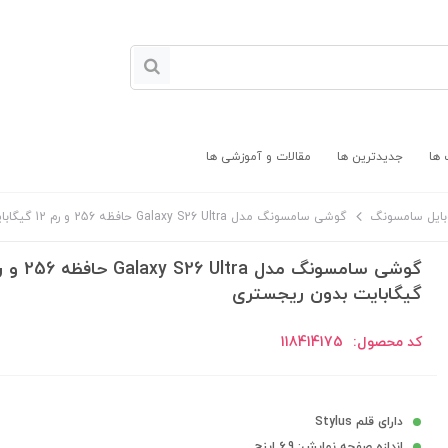
 ها
جدیدترین ها
مقالات و آموزشی ها
بایل سامسونگ
گوشی سامسونگ مدل Galaxy S26 Ultra حافظه 256 و رم 12 گیگابایت بدون ریجستری
گیگابایت بدون ریجستری
کد محصول:
118414175
دارای قلم Stylus
اندازه صفحه نمایش: 6.9 اینچ