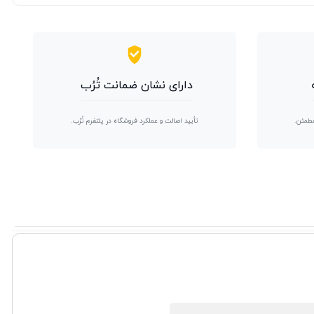
دارای نشان ضمانت تُرُب
مطمئن.
تأیید اصالت و عملکرد فروشگاه در پلتفرم تُرُب.