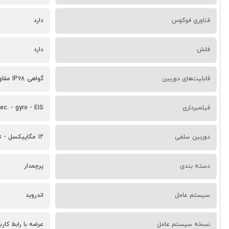
فناوری فوکوس
دارد
فلش
دارد
قابلیت‌های دوربین
گواهی IP68 مقاوم تا 1.5 متر برای 30 دقیقه
فیلمبرداری
c. - gyro - EIS
دوربین سلفی
12 مگاپیکسل - 4K@30/60fps - 1080p@30fps
دسته ‌بندی
پرچمدار
سیستم عامل
اندروید
نسخه سیستم عامل
عرضه با رابط کاربری One UI 8.5 و اند