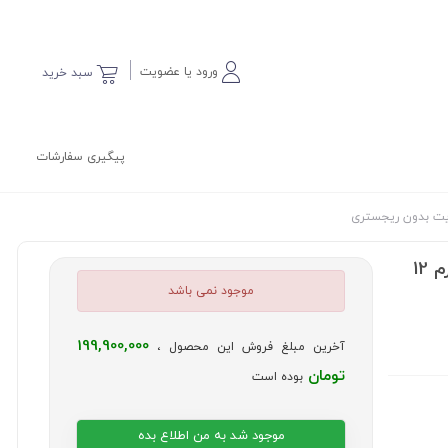
ورود یا عضویت
سبد خرید
پیگیری سفارشات
گوشی سامسونگ مدل Galaxy S26 Ultra حافظه 256 و رم 12
موجود نمی باشد
199,900,000
آخرین مبلغ فروش این محصول ،
تومان
بوده است
موجود شد به من اطلاع بده