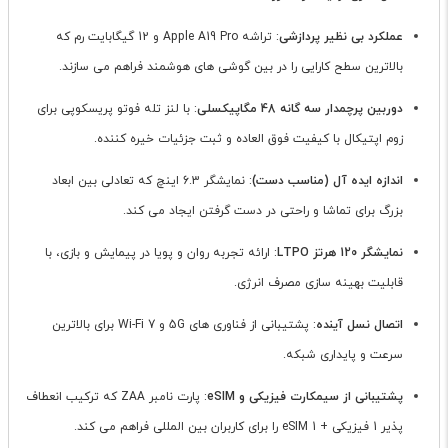
عملکرد بی نظیر پردازشی
: تراشه Apple A19 Pro و 12 گیگابایت رم که
بالاترین سطح کارایی را در بین گوشی های هوشمند فراهم می سازند.
دوربین پرچمدار سه گانه 48 مگاپیکسلی
: با لنز تله فوتو پریسکوپی برای
زوم اپتیکال با کیفیت فوق العاده و ثبت جزئیات خیره کننده.
اندازه ایده آل (مناسب دست)
: نمایشگر 6.3 اینچ که تعادلی بین ابعاد
بزرگ برای تماشا و راحتی در دست گرفتن ایجاد می کند.
نمایشگر 120 هرتز LTPO
: ارائه تجربه روان و پویا در پیمایش و بازی، با
قابلیت بهینه سازی مصرف انرژی.
اتصال نسل آینده
: پشتیبانی از فناوری های 5G و Wi-Fi 7 برای بالاترین
سرعت و پایداری شبکه.
پشتیبانی از سیمکارت فیزیکی و eSIM
: پارت نامبر ZAA که ترکیب انعطاف
پذیر 1 فیزیکی + 1 eSIM را برای کاربران بین المللی فراهم می کند.