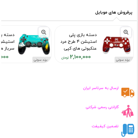
پرفروش های موبایل
دسته بازی پلی
دسته با
استیشن 4 طرح مرد
عنکبوتی های کپی
سرباز ه
,000
2,100,000
کد محصول :10015973
کد محصول :15976
برند سونی
برند سونی
قیمت
قیمت
فعلی:
فعلی:
,۱۰۰,۰۰۰
۲,۱۰۰,۰۰۰
تومان
تومان
ارسـال به سرتاسر ایران
گارانتی رسمی شرکتی
تضـمین کیفـیفت