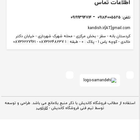
اطلاعات تماس
تلفن:
09184005525
09199394714
kandish.ir[AT]gmail.com
کردستان بانه - سقز - بخش مرکزی - محله شهرک شهرداری - خیابان دکتر
خالدی - کوچه یاس 1 - پلاک : 0 - طبقه : 1 08736248237 - 08736227961
استفاده از مطالب فروشگاه کاندیش با ذکر منبع بلامانع می باشد. طراحی و توسعه
توسط تیم فنی فروشگاه کاندیش -
کارناوب