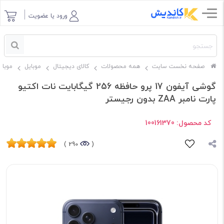
ورود یا عضویت
صفحه نخست سایت
همه محصولات
کالای دیجیتال
موبایل
موبای
گوشی آیفون 17 پرو حافظه 256 گیگابایت نات اکتیو
پارت نامبر ZAA بدون رجیستر
کد محصول:
100161370
290 )
(