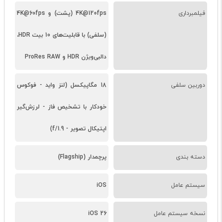
فیلمبرداری
4K@120fps (پشت) و 4K@60fps
(سلفی) با قابلیت‌های 10 بیت HDR،
دالبی‌ویژن HDR و ProRes RAW
دوربین سلفی
18 مگاپیکسل (لنز واید - فوکوس
خودکار با تشخیص فاز - لرزش‌گیر
اپتیکال تصویر - f/1.9)
دسته ‌بندی
پرچمدار (Flagship)
سیستم عامل
iOS
نسخه سیستم عامل
iOS 26