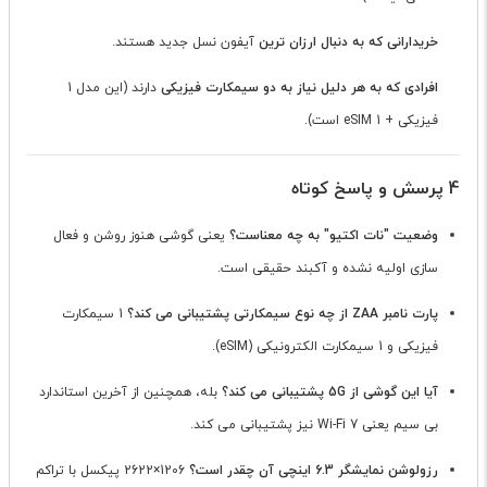
خریدارانی که به دنبال ارزان ترین
آیفون نسل جدید هستند.
افرادی که به هر دلیل نیاز به دو سیمکارت فیزیکی
دارند (این مدل 1
فیزیکی + 1 eSIM است).
4 پرسش و پاسخ کوتاه
وضعیت "نات اکتیو" به چه معناست؟
یعنی گوشی هنوز روشن و فعال
سازی اولیه نشده و آکبند حقیقی است.
پارت نامبر ZAA از چه نوع سیمکارتی پشتیبانی می کند؟
1 سیمکارت
فیزیکی و 1 سیمکارت الکترونیکی (eSIM).
آیا این گوشی از 5G پشتیبانی می کند؟
بله، همچنین از آخرین استاندارد
بی سیم یعنی Wi-Fi 7 نیز پشتیبانی می کند.
رزولوشن نمایشگر 6.3 اینچی آن چقدر است؟
1206×2622 پیکسل با تراکم