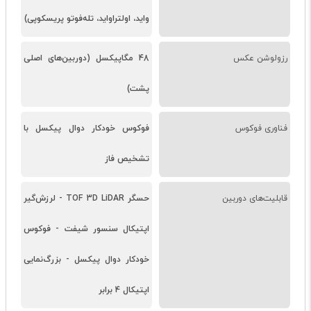
واید، اولتراواید، تله‌فوتو پریسکوپی)
رزولوشن عکس
48 مگاپیکسل (دوربین‌های اصلی
پشت)
فناوری فوکوس
فوکوس خودکار دوال پیکسل با
تشخیص فاز
قابلیت‌های دوربین
حسگر TOF 3D LiDAR - لرزش‌گیر
اپتیکال سنسور شیفت - فوکوس
خودکار دوال پیکسل - بزرگ‌نمایی
اپتیکال 4 برابر