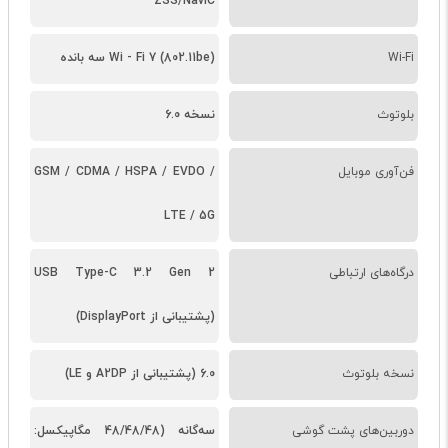
ZSS/NavIC
Wi-Fi
Wi - Fi 7 (802.11be) سه بانده
بلوتوث
نسخه 6.0
فن‌آوری موبایل
GSM / CDMA / HSPA / EVDO /
LTE / 5G
درگاه‌های ارتباطی
USB Type-C 3.2 Gen 2
(پشتیبانی از DisplayPort)
نسخه بلوتوث
6.0 (پشتیبانی از A2DP و LE)
دوربین‌های پشت گوشی
سه‌گانه (48/48/48 مگاپیکسل: