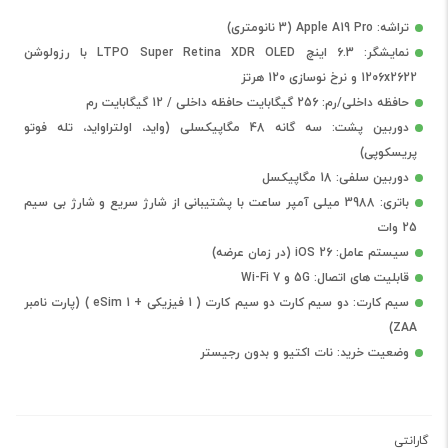
تراشه: Apple A19 Pro (3 نانومتری)
نمایشگر: 6.3 اینچ LTPO Super Retina XDR OLED با رزولوشن
1206x2622 و نرخ نوسازی 120 هرتز
حافظه داخلی/رم: 256 گیگابایت حافظه داخلی / 12 گیگابایت رم
دوربین پشت: سه گانه 48 مگاپیکسلی (واید، اولتراواید، تله فوتو
پریسکوپی)
دوربین سلفی: 18 مگاپیکسل
باتری: 3988 میلی آمپر ساعت با پشتیبانی از شارژ سریع و شارژ بی سیم
25 وات
سیستم عامل: iOS 26 (در زمان عرضه)
قابلیت های اتصال: 5G و Wi-Fi 7
سیم کارت: دو سیم کارت دو سیم کارت ( 1 فیزیکی + eSim 1 ) (پارت نامبر
ZAA)
وضعیت خرید: نات اکتیو و بدون رجیستر
گارانتی