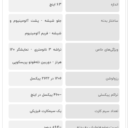
اندازه
6.3 اینچ
ساختار بدنه
جلو شیشه - پشت آلومینیوم و
شیشه - فریم آلومینیوم
ویژگی‌های خاص
تراشه 3 نانومتری - نمایشگر 120
هرتز - دوربین تله‌فوتو پریسکوپی
رزولوشن
1206 در 2622 پیکسل
تراکم پیکسلی
~460 پیکسل در اینچ
تعداد سیم کارت
یک سیمکارت فیزیکی
نسبت صفحه‌نمایش به بدنه
~89.4 درصد