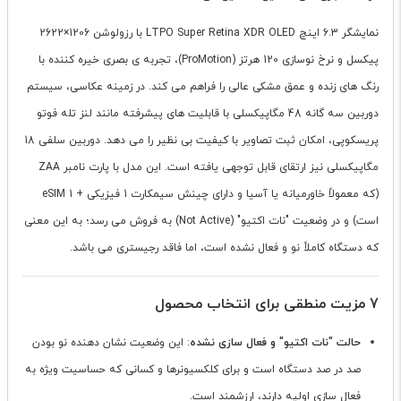
نمایشگر 6.3 اینچ LTPO Super Retina XDR OLED با رزولوشن 1206×2622
پیکسل و نرخ نوسازی 120 هرتز (ProMotion)، تجربه ی بصری خیره کننده با
رنگ های زنده و عمق مشکی عالی را فراهم می کند. در زمینه عکاسی، سیستم
دوربین سه گانه 48 مگاپیکسلی با قابلیت های پیشرفته مانند لنز تله فوتو
پریسکوپی، امکان ثبت تصاویر با کیفیت بی نظیر را می دهد. دوربین سلفی 18
مگاپیکسلی نیز ارتقای قابل توجهی یافته است. این مدل با پارت نامبر ZAA
(که معمولاً خاورمیانه یا آسیا و دارای چینش سیمکارت 1 فیزیکی + 1 eSIM
است) و در وضعیت "نات اکتیو" (Not Active) به فروش می رسد؛ به این معنی
که دستگاه کاملاً نو و فعال نشده است، اما فاقد رجیستری می باشد.
7 مزیت منطقی برای انتخاب محصول
حالت "نات اکتیو" و فعال سازی نشده
: این وضعیت نشان دهنده نو بودن
صد در صد دستگاه است و برای کلکسیونرها و کسانی که حساسیت ویژه به
فعال سازی اولیه دارند، ارزشمند است.