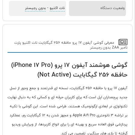
وضعیت دستگاه
نات اکتیو
-
بدون رجیستر
معرفی گوشی آیفون 17 پرو حافظه 256 گیگابایت نات اکتیو پارت
نامبر ZAA بدون رجیستر
گوشی هوشمند آیفون 17 پرو (iPhone 17 Pro)
حافظه 256 گیگابایت (Not Active)
آیفون 17 پرو با حافظه 256 گیگابایت، نسخه ای قدرتمند و جمع وجور از نسل
جدید پرچمداران اپل است که برای کاربران حرفه ای و کسانی که به دنبال نهایت
تکنولوژی در ابعادی ارگونومیک هستند، طراحی شده است. این گوشی با تکیه
بر تراشه 3 نانومتری Apple A19 Pro و مجهز شدن به 12 گیگابایت رم، عملکرد
پردازشی فوق العاده سریع و بهینه ای را برای انواع کاربردها، از ویرایش ویدیو
گرفته تا بازی های سنگین، تضمین می کند.