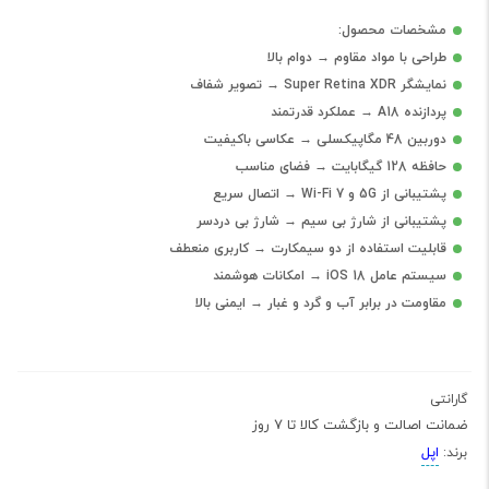
مشخصات محصول:
طراحی با مواد مقاوم → دوام بالا
نمایشگر Super Retina XDR → تصویر شفاف
پردازنده A18 → عملکرد قدرتمند
دوربین 48 مگاپیکسلی → عکاسی باکیفیت
حافظه 128 گیگابایت → فضای مناسب
پشتیبانی از 5G و Wi-Fi 7 → اتصال سریع
پشتیبانی از شارژ بی سیم → شارژ بی دردسر
قابلیت استفاده از دو سیمکارت → کاربری منعطف
سیستم عامل iOS 18 → امکانات هوشمند
مقاومت در برابر آب و گرد و غبار → ایمنی بالا
گارانتی
ضمانت اصالت و بازگشت کالا تا 7 روز
اپل
برند: