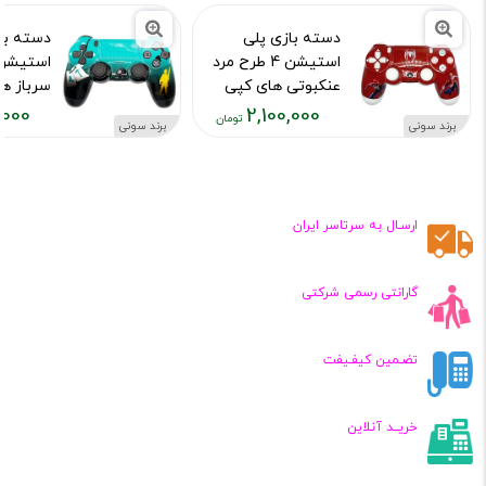
دسته بازی پلی
دسته با
استیشن 4 طرح مرد
عنکبوتی های کپی
سرباز ه
,000
2,100,000
کد محصول :10015973
کد محصول :15976
برند سونی
برند سونی
قیمت
قیمت
فعلی:
فعلی:
,۱۰۰,۰۰۰
۲,۱۰۰,۰۰۰
تومان
تومان
ارسـال به سرتاسر ایران
گارانتی رسمی شرکتی
تضـمین کیفـیفت
خریــد آنلاین