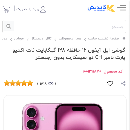
ورود یا عضویت
صفحه نخست سایت
همه محصولات
کالای دیجیتال
موبایل
موبای
گوشی اپل آیفون 16 حافظه 128 گیگابایت نات اکتیو
پارت نامبر CH دو سیمکارت بدون رجیستر
کد محصول:
1001311870
1418 )
(