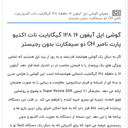
معرفی گوشی اپل آیفون 16 حافظه 128 گیگابایت نات اکتیو پارت
نامبر CH دو سیمکارت بدون رجیستر
گوشی اپل آیفون 16 128 گیگابایت نات اکتیو
پارت نامبر CH دو سیمکارت بدون رجیستر
اگر به دنبال یک گوشی هوشمند قدرتمند و به روز از
برند اپل
هستید که تمامی
ویژگی های یک پرچمدار را با قیمتی مناسب تر در اختیار شما قرار دهد، آیفون
16 با حافظه 128 گیگابایت انتخابی هوشمندانه است. این گوشی با طراحی مدرن
و بدنه ای از شیشه و فریم تیتانیومی، مقاومت و زیبایی را به صورت همزمان
ارائه می دهد. نمایشگر 6.1 اینچی Super Retina XDR با وضوح و روشنایی
فوق العاده، تجربه ای بصری خیره کننده را فراهم می کند. در قلب این دستگاه،
پردازنده قدرتمند A18 قرار دارد که به شما امکان اجرای روان ترین بازی ها و
برنامه ها را می دهد. این نسخه از دستگاه به صورت نات اکتیو و بدون
رجیستری عرضه می شود که برای کاربرانی که به دنبال یک دستگاه کاملاً نو با