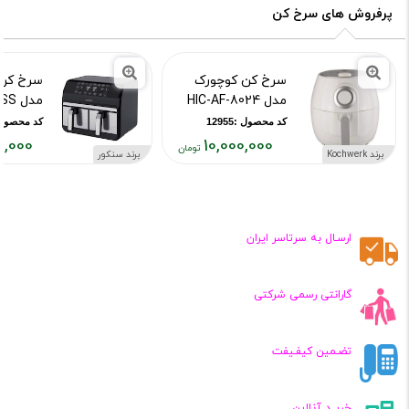
پرفروش های سرخ کن
سرخ کن کوچورک
سرخ کن 
مدل HIC-AF-8024
مدل SFR 9500SS
کد محصول :12955
کد محصول :572
0,000
10,000,000
برند Kochwerk
برند سنکور
قیمت
قیمت
فعلی:
فعلی:
,۰۰۰,۰۰۰
۱۰,۰۰۰,۰۰۰
تومان
تومان
ارسـال به سرتاسر ایران
گارانتی رسمی شرکتی
تضـمین کیفـیفت
خریــد آنلاین