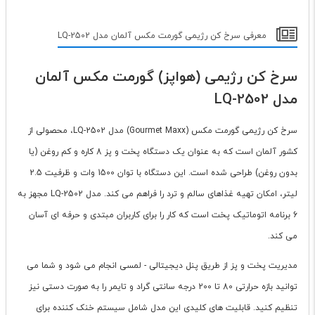
معرفی سرخ کن رژیمی گورمت مکس آلمان مدل LQ-2502
سرخ کن رژیمی (هواپز) گورمت مکس آلمان
مدل LQ-2502
سرخ کن رژیمی گورمت مکس (Gourmet Maxx) مدل LQ-2502، محصولی از
کشور آلمان است که به عنوان یک دستگاه پخت و پز 8 کاره و کم روغن (یا
بدون روغن) طراحی شده است. این دستگاه با توان 1500 وات و ظرفیت 2.5
لیتر، امکان تهیه غذاهای سالم و ترد را فراهم می کند. مدل LQ-2502 مجهز به
6 برنامه اتوماتیک پخت است که کار را برای کاربران مبتدی و حرفه ای آسان
می کند.
مدیریت پخت و پز از طریق پنل دیجیتالی - لمسی انجام می شود و شما می
توانید بازه حرارتی 80 تا 200 درجه سانتی گراد و تایمر را به صورت دستی نیز
تنظیم کنید. قابلیت های کلیدی این مدل شامل سیستم خنک کننده برای