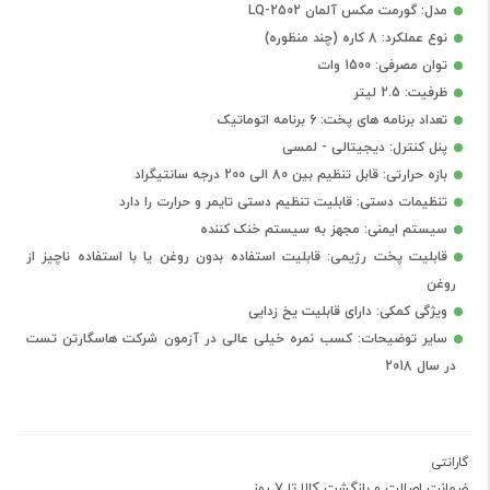
مدل: گورمت مکس آلمان LQ-2502
نوع عملکرد: 8 کاره (چند منظوره)
توان مصرفی: 1500 وات
ظرفیت: 2.5 لیتر
تعداد برنامه های پخت: 6 برنامه اتوماتیک
پنل کنترل: دیجیتالی - لمسی
بازه حرارتی: قابل تنظیم بین 80 الی 200 درجه سانتیگراد
تنظیمات دستی: قابلیت تنظیم دستی تایمر و حرارت را دارد
سیستم ایمنی: مجهز به سیستم خنک کننده
قابلیت پخت رژیمی: قابلیت استفاده بدون روغن یا با استفاده ناچیز از
روغن
ویژگی کمکی: دارای قابلیت یخ زدایی
سایر توضیحات: کسب نمره خیلی عالی در آزمون شرکت هاسگارتن تست
در سال 2018
گارانتی
ضمانت اصالت و بازگشت کالا تا 7 روز