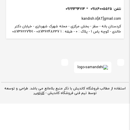
تلفن:
09184005525
09199394714
kandish.ir[AT]gmail.com
کردستان بانه - سقز - بخش مرکزی - محله شهرک شهرداری - خیابان دکتر
خالدی - کوچه یاس 1 - پلاک : 0 - طبقه : 1 08736248237 - 08736227961
استفاده از مطالب فروشگاه کاندیش با ذکر منبع بلامانع می باشد. طراحی و توسعه
توسط تیم فنی فروشگاه کاندیش -
کارناوب