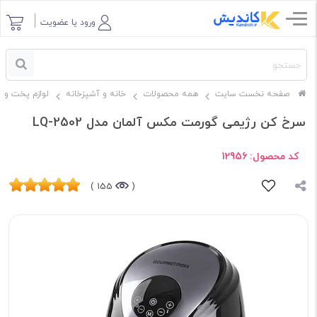
ورود یا عضویت
صفحه نخست سایت
همه محصولات
خانه و آشپزخانه
لوازم پخت و پ
سرخ کن رژیمی گورمت مکس آلمان مدل LQ-2502
کد محصول:
12956
155 )
(