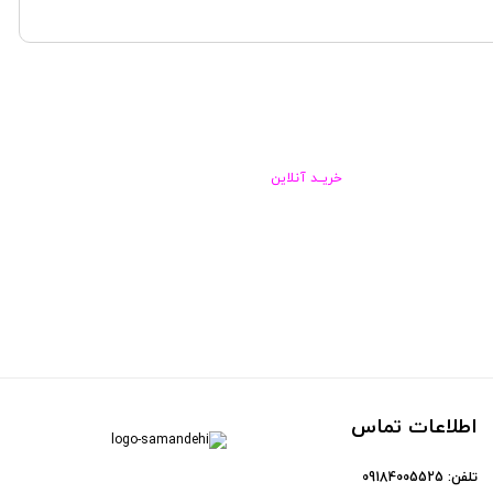
خریــد آنلاین
اطلاعات تماس
تلفن:
09184005525