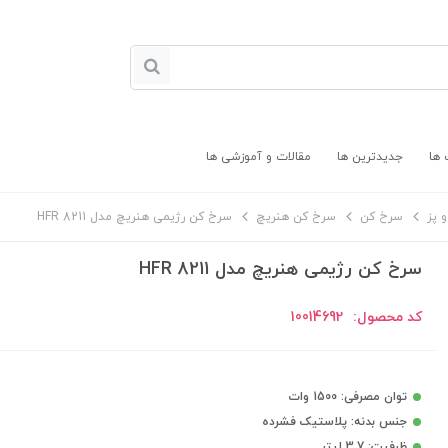
 ها
جدیدترین ها
مقالات و آموزشی ها
 پز
سرخ کن
سرخ کن هنریچ
سرخ کن رژیمی هنریچ مدل HFR 8211
سرخ کن رژیمی هنریچ مدل HFR 8211
کد محصول:
10014692
توان مصرفی: 1500 وات
جنس بدنه: پلاستیک فشرده
ظرفیت: 3.7 لیتر