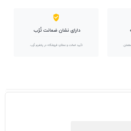
دارای نشان ضمانت تُرُب
مطمئن.
تأیید اصالت و عملکرد فروشگاه در پلتفرم تُرُب.