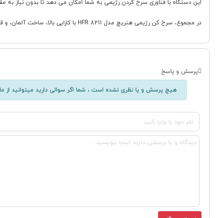
این دستگاه با فناوری سرخ کردن رژیمی به شما امکان می دهد تا بدون نیاز به م
در مجموع، سرخ کن رژیمی هنریچ مدل HFR 8211 با کارایی بالا، ساخت آلمان، و قابلیت های کاربردی خود، انتخابی عالی برای کسانی است که به دنبال آشپزی سالم و آسان هستند.
پرسش و پاسخ
هیچ پرسش و یا نظری نشده است ، شما اگر سوالی دارید میتوانید از ما 