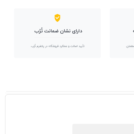
دارای نشان ضمانت تُرُب
مطمئن.
تأیید اصالت و عملکرد فروشگاه در پلتفرم تُرُب.