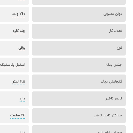
توان مصرفی
760 وات
تعداد کار
چند کاره
نوع
برقی
جنس بدنه
استیل پلاستیک ABS
گنجایش دیگ
4.5 لیتر
تایمر تاخیر
دارد
حداکثر تایمر تاخیر
24 ساعت
سوپاپ اطمینان
دارد