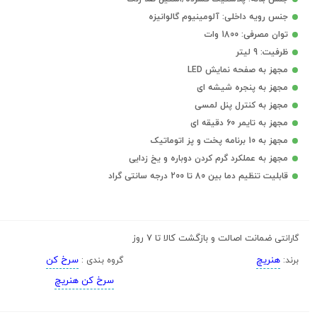
جنس رویه داخلی: آلومینیوم گالوانیزه
توان مصرفی: 1800 وات
ظرفیت: 9 لیتر
مجهز به صفحه نمایش LED
مجهز به پنجره شیشه ای
مجهز به کنترل پنل لمسی
مجهز به تایمر 60 دقیقه ای
مجهز به 10 برنامه پخت و پز اتوماتیک
مجهز به عملکرد گرم کردن دوباره و یخ زدایی
قابلیت تنظیم دما بین 80 تا 200 درجه سانتی گراد
ضمانت اصالت و بازگشت کالا تا 7 روز
گارانتی
هنریچ
سرخ کن
برند:
گروه بندی :
سرخ کن هنریچ