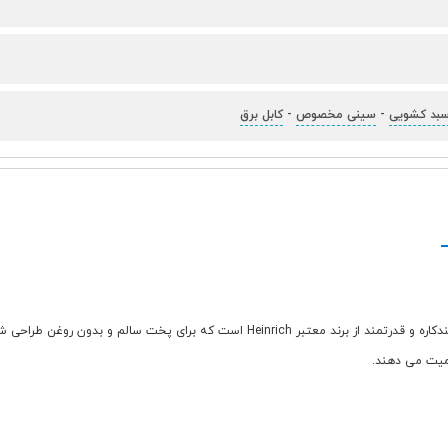
بد کشویی
-
سینی مخصوص
-
کابل برق
سرخ کن رژیمی هنریچ مدل HFR 8219 با ظرفیت 9 لیتر، یک دستگاه پخت وپز چندکاره و قدرتمن
همیت می دهند.