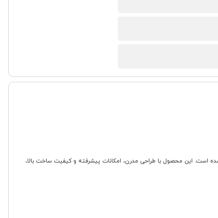
د از برند معتبر Heinrich است که برای پخت سالم و بدون روغن طراحی شده است. این محصول با طراحی مدرن، امکانات پیشرفته و کیفیت ساخت بالا،