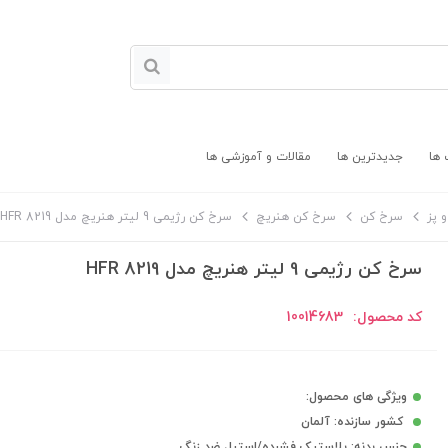
 ها
جدیدترین ها
مقالات و آموزشی ها
 پز
سرخ کن
سرخ کن هنریچ
سرخ کن رژیمی 9 لیتر هنریچ مدل HFR 8219
سرخ کن رژیمی 9 لیتر هنریچ مدل HFR 8219
کد محصول:
10014683
ویژگی های محصول:
کشور سازنده: آلمان
جنس بدنه: پلاستیک فشرده/استیل ضد زنگ