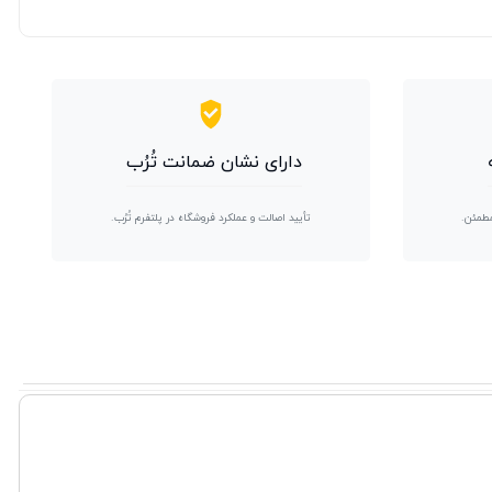
دارای نشان ضمانت تُرُب
مطمئن.
تأیید اصالت و عملکرد فروشگاه در پلتفرم تُرُب.