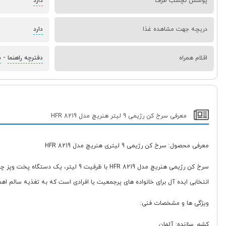
پوشش نچسب ظرف
دارد
دریچه جهت مشاهده غذا
دارد
اقلام همراه
دفترچه راهنما
-
س
معرفی سرخ کن رژیمی 9 لیتر هنریچ مدل HFR 8219
معرفی محصول: سرخ کن رژیمی 9 لیتری هنریچ مدل HFR 8219
انتخابی ایده آل برای خانواده های پرجمعیت یا افرادی است که به تغذیه سالم ا
ویژگی ها و مشخصات فنی:
کشور سازنده: آلمان