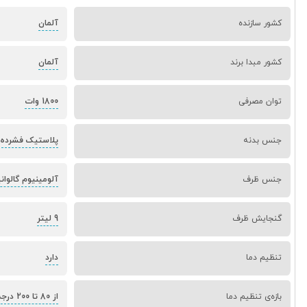
کشور سازنده
آلمان
کشور مبدا برند
آلمان
توان مصرفی
1800 وات
جنس بدنه
پلاستیک فشرده 
جنس ظرف
آلومینیوم گالوانی
گنجایش ظرف
9 لیتر
تنظیم دما
دارد
بازه‌ی تنظیم دما
از 80 تا 200 درجه سانتی‌گراد