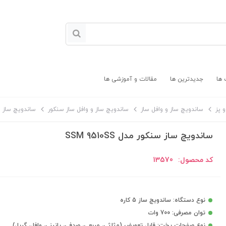
 ها
جدیدترین ها
مقالات و آموزشی ها
 پز
ساندویچ ساز و وافل ساز
ساندویچ ساز و وافل ساز سنکور
ساندویچ ساز سنکور 
ساندویچ ساز سنکور مدل SSM 9510SS
کد محصول:
13570
نوع دستگاه: ساندویچ ساز 5 کاره
توان مصرفی: 700 وات
نوع صفحات پخت: قابل تعویض (مثلثی، مربعی، صدفی، پانینی، وافل، گریل)