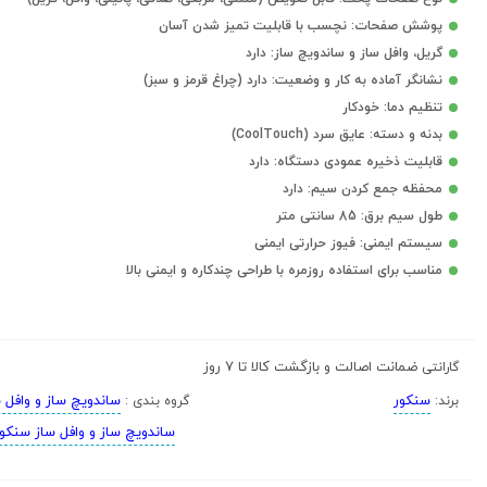
پوشش صفحات: نچسب با قابلیت تمیز شدن آسان
گریل، وافل ساز و ساندویچ ساز: دارد
نشانگر آماده به کار و وضعیت: دارد (چراغ قرمز و سبز)
تنظیم دما: خودکار
بدنه و دسته: عایق سرد (CoolTouch)
قابلیت ذخیره عمودی دستگاه: دارد
محفظه جمع کردن سیم: دارد
طول سیم برق: 85 سانتی متر
سیستم ایمنی: فیوز حرارتی ایمنی
مناسب برای استفاده روزمره با طراحی چندکاره و ایمنی بالا
ضمانت اصالت و بازگشت کالا تا 7 روز
گارانتی
سنکور
ساندویچ ساز و وافل 
برند:
گروه بندی :
ساندویچ ساز و وافل ساز سنکو