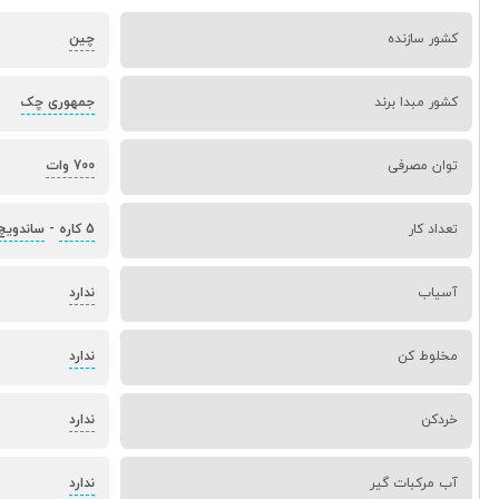
کشور سازنده
چین
کشور مبدا برند
جمهوری چک
توان مصرفی
700 وات
تعداد کار
5 کاره
-
ساندویچ‌
آسیاب
ندارد
مخلوط کن
ندارد
خردکن
ندارد
آب مرکبات گیر
ندارد