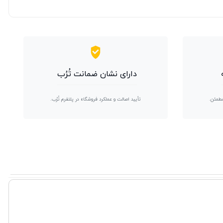
دارای نشان ضمانت تُرُب
مطمئن.
تأیید اصالت و عملکرد فروشگاه در پلتفرم تُرُب.