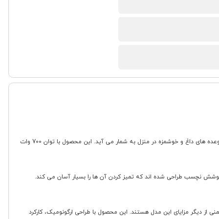
ساندویچ ساز سنکور مدل SSM 9510SS یک دستگاه 5 کاره چندمنظوره و حرفه ای است که با طراحی کاربردی و کیفیت ساخت بالا، گزینه ای ایده آل برای تهیه انواع میان وعده های داغ و خوشمزه در منزل به شمار می آید. این محصول با توان 700 وات
تگاه با پوشش نچسب طراحی شده اند که تمیز کردن آن ها را بسیار آسان می کند.
سیم، قابلیت ذخیره سازی دستگاه در حالت عمودی، دسته و بدنه عایق سرد (CoolTouch housing)، و فیوز حرارتی ایمنی از دیگر مزایای این مدل هستند. این محصول با طراحی ارگونومیک، کارکرد