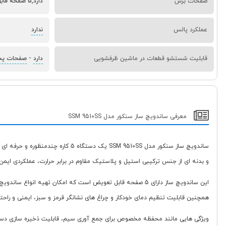
صفحات برش
دارد,5 صفحه قابل تعویض: ساندویچ مثلثی، مربعی، صدفی، وافل، گریل
عملکرد پالس
ندارد
قابلیت شستشو قطعات در ماشین ظرفشویی
دارد
-
صفحات پ
معرفی ساندویچ ساز سنکور مدل SSM 9510SS
و بدنه ای از جنس ترکیبی استیل و پلاستیک مقاوم در برابر حرارت، عملکردی ایمن 
این ساندویچ ساز دارای 5 صفحه قابل تعویض است که امکان تهی
همچنین قابلیت تنظیم دمای خودکار و چراغ های نشانگر قرمز و سبز، ایمنی و راحتی