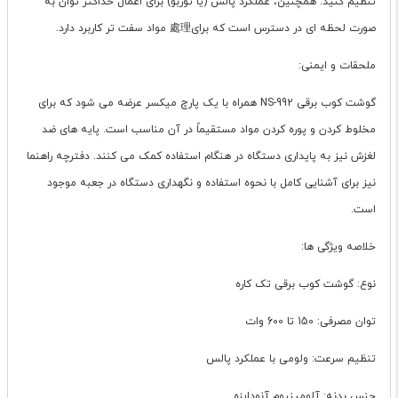
تنظیم کنید. همچنین، عملکرد پالس (یا توربو) برای اعمال حداکثر توان به
صورت لحظه ای در دسترس است که برای處理 مواد سفت تر کاربرد دارد.
ملحقات و ایمنی:
گوشت کوب برقی NS-992 همراه با یک پارچ میکسر عرضه می شود که برای
مخلوط کردن و پوره کردن مواد مستقیماً در آن مناسب است. پایه های ضد
لغزش نیز به پایداری دستگاه در هنگام استفاده کمک می کنند. دفترچه راهنما
نیز برای آشنایی کامل با نحوه استفاده و نگهداری دستگاه در جعبه موجود
است.
خلاصه ویژگی ها:
نوع: گوشت کوب برقی تک کاره
توان مصرفی: 150 تا 600 وات
تنظیم سرعت: ولومی با عملکرد پالس
جنس بدنه: آلومینیوم آنودایزه