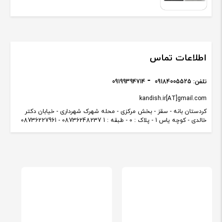
اطلاعات تماس
تلفن:
09184005525
09199394714
kandish.ir[AT]gmail.com
کردستان بانه - سقز - بخش مرکزی - محله شهرک شهرداری - خیابان دکتر
خالدی - کوچه یاس 1 - پلاک : 0 - طبقه : 1 08736248237 - 08736227961