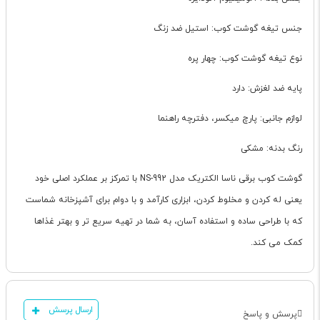
جنس تیغه گوشت کوب: استیل ضد زنگ
نوع تیغه گوشت کوب: چهار پره
پایه ضد لغزش: دارد
لوازم جانبی: پارچ میکسر، دفترچه راهنما
رنگ بدنه: مشکی
گوشت کوب برقی ناسا الکتریک مدل NS-992 با تمرکز بر عملکرد اصلی خود
یعنی له کردن و مخلوط کردن، ابزاری کارآمد و با دوام برای آشپزخانه شماست
که با طراحی ساده و استفاده آسان، به شما در تهیه سریع تر و بهتر غذاها
کمک می کند.
ارسال پرسش
پرسش و پاسخ