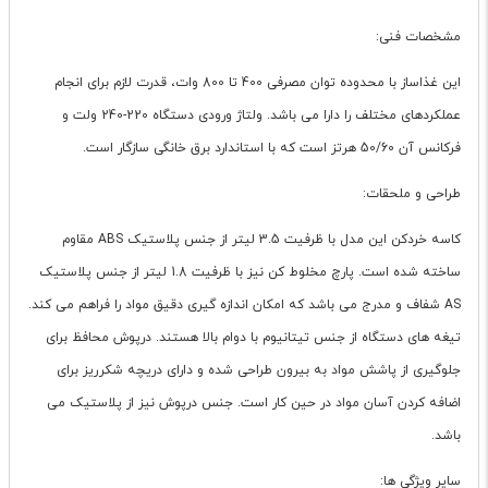
مشخصات فنی:
این غذاساز با محدوده توان مصرفی 400 تا 800 وات، قدرت لازم برای انجام
عملکردهای مختلف را دارا می باشد. ولتاژ ورودی دستگاه 220-240 ولت و
فرکانس آن 50/60 هرتز است که با استاندارد برق خانگی سازگار است.
طراحی و ملحقات:
کاسه خردکن این مدل با ظرفیت 3.5 لیتر از جنس پلاستیک ABS مقاوم
ساخته شده است. پارچ مخلوط کن نیز با ظرفیت 1.8 لیتر از جنس پلاستیک
AS شفاف و مدرج می باشد که امکان اندازه گیری دقیق مواد را فراهم می کند.
تیغه های دستگاه از جنس تیتانیوم با دوام بالا هستند. درپوش محافظ برای
جلوگیری از پاشش مواد به بیرون طراحی شده و دارای دریچه شکرریز برای
اضافه کردن آسان مواد در حین کار است. جنس درپوش نیز از پلاستیک می
باشد.
سایر ویژگی ها: