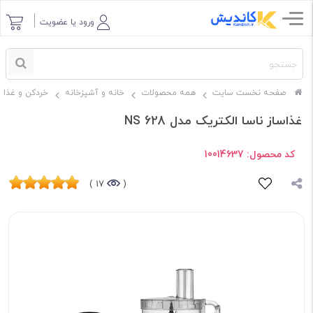
ورود یا عضویت
صفحه نخست سایت
همه محصولات
خانه و آشپزخانه
خردکن و غذاس
غذاساز ناسا الکتریک مدل NS 628
کد محصول:
10014637
17 )
(