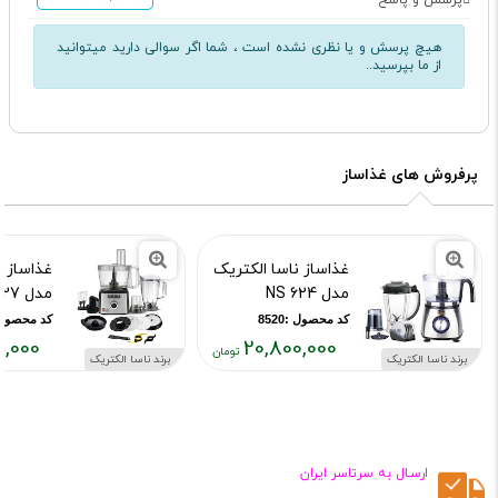
پرسش و پاسخ
هیچ پرسش و یا نظری نشده است ، شما اگر سوالی دارید میتوانید
از ما بپرسید..
پرفروش های غذاساز
غذاساز ناسا الکتریک
غذاساز ن
مدل NS 624
مدل NS 627
کد محصول :8520
کد محصول :14639
0,000
20,800,000
برند ناسا الکتریک
برند ناسا الکتریک
قیمت
قیمت
فعلی:
فعلی:
,۹۰۰,۰۰۰
۲۰,۸۰۰,۰۰۰
تومان
تومان
ارسـال به سرتاسر ایران