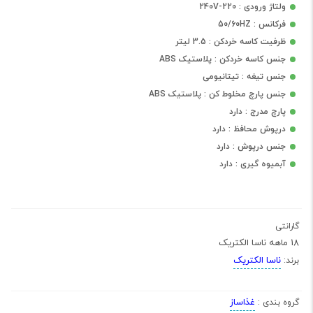
ولتاژ ورودی : 220-240V
فرکانس : 50/60HZ
ظرفیت کاسه خردکن : 3.5 لیتر
جنس کاسه خردکن : پلاستیک ABS
جنس تیغه : تیتانیومی
جنس پارچ مخلوط کن : پلاستیک ABS
پارچ مدرج : دارد
درپوش محافظ : دارد
جنس درپوش : دارد
آبمیوه گیری : دارد
گارانتی
18 ماهه ناسا الکتریک
ناسا الکتریک
برند:
غذاساز
گروه بندی :