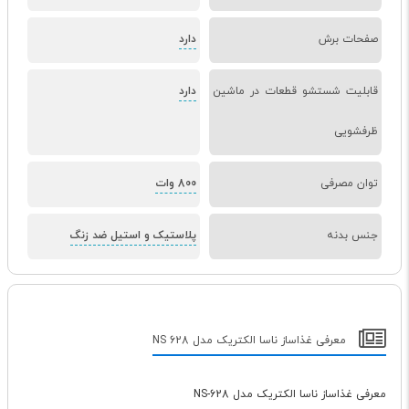
صفحات برش
دارد
قابلیت شستشو قطعات در ماشین
دارد
ظرفشویی
توان مصرفی
800 وات
جنس بدنه
پلاستیک و استیل ضد زنگ
معرفی غذاساز ناسا الکتریک مدل NS 628
معرفی غذاساز ناسا الکتریک مدل NS-628