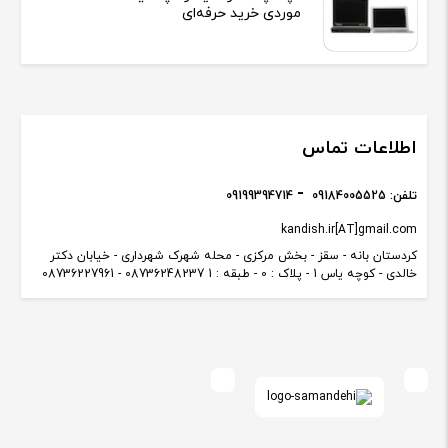
موردی خرید حرفه‌ای
اطلاعات تماس
تلفن:
09184005525
09199394714
kandish.ir[AT]gmail.com
کردستان بانه - سقز - بخش مرکزی - محله شهرک شهرداری - خیابان دکتر
خالدی - کوچه یاس 1 - پلاک : 0 - طبقه : 1 08736248237 - 08736227961