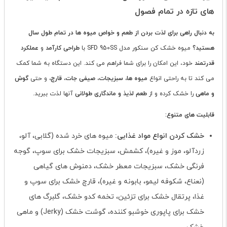
های تازه در تمام فصول
به دنبال راهی برای لذت بردن از طعم و خواص میوه ها در تمام طول سال
هستید؟
میوه خشک کن سنکور مدل SFD 950SS با
طراحی کارآمد
و
عملکرد
قدرتمند
خود، این امکان را برای شما فراهم می کند. این دستگاه به شما کمک
می کند تا به راحتی انواع
میوه ها، سبزیجات، صیفی جات، قارچ،
و حتی
گوش
و ماهی
را خشک کرده و از
طعم لذیذ و ماندگاری طولانی
آنها لذت ببرید.
قابلیت های متنوع:
خشک کردن انواع مواد غذایی:
میوه های خرد شده (گلابی، آلو،
زردآلو، موز و غیره)، کشمش، سبزیجات خشک برای سوپ، گوجه
فرنگی خشک، سبزیجات معطر خشک، دمنوش های گیاهی
(نعناع، شکوفه لیمو، بابونه و غیره)، قارچ خشک برای سوپ و
غذا، پرتقال خشک برای تزئین، تخمه کدو خشک، گلبرگ های
خشک برای پاپوری خوشبو کننده، گوشت خشک (Jerky) و ماهی