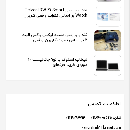
نقد و بررسی Telzeal DW-41 Smart
Watch بر اساس نظرات واقعی کاربران
نقد و بررسی دسته ایکس باکس الیت
2 بر اساس نظرات کاربران واقعی
لپ‌تاپ استوک یا نو؟ چک‌لیست ۱۰
موردی خرید حرفه‌ای
اطلاعات تماس
تلفن:
09184005525
09199394714
kandish.ir[AT]gmail.com