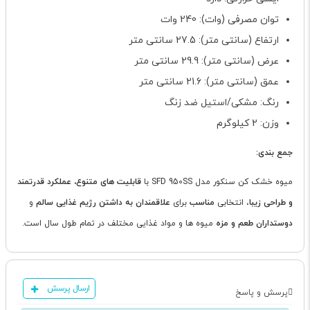
توان مصرفی (وات): 240 وات
ارتفاع (سانتی متر): 27.5 سانتی متر
عرض (سانتی متر): 29.9 سانتی متر
عمق (سانتی متر): 21.6 سانتی متر
رنگ: مشکی/استیل ضد زنگ
وزن: 2 کیلوگرم
جمع بندی:
میوه خشک کن سنکور مدل SFD 950SS با
قابلیت های متنوع، عملکرد قدرتمند
و طراحی زیبا
، انتخابی
مناسب
برای
علاقمندان به داشتن رژیم غذایی سالم
و
دوستداران طعم و مزه
میوه ها و مواد غذایی مختلف در تمام طول سال است.
ارسال پرسش
پرسش و پاسخ