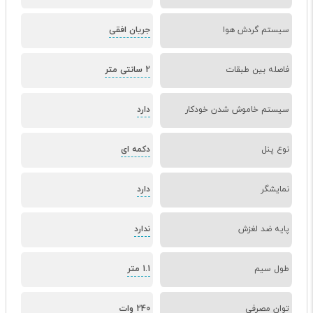
سیستم گردش هوا
جریان افقی
فاصله بین طبقات
2 سانتی متر
سیستم خاموش شدن خودکار
دارد
نوع پنل
دکمه ای
نمایشگر
دارد
پایه ضد لغزش
ندارد
طول سیم
1.1 متر
توان مصرفی
240 وات