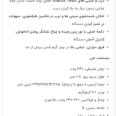
درب و سینی های شفاف:
مشاهده آسان
روند خشک شدن مواد
غذایی بدون نیاز به باز کردن درب
امکان شستشوی سینی ها و درب در ماشین ظرفشویی:
سهولت
در تمیز کردن
دستگاه
دکمه اصلی با نور پس زمینه و چراغ نشانگر روشن/خاموش:
کنترل آسان
دستگاه
فیوز حرارتی:
ایمنی بالا
در برابر گرم شدن بیش از حد
مشخصات فنی:
توان مصرفی: 240 وات
طول سیم برق: 0.8 متر
ابعاد (عرض x عمق x ارتفاع): 299x216x214/275 میلی متر
وزن: 2.0 کیلوگرم
ولتاژ و فرکانس: 220-240 ولت، 50 هرتز
تعداد سینی: 5
ایمنی حرارتی: دارد