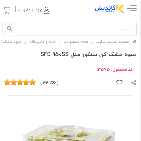
ورود یا عضویت
صفحه نخست سایت
همه محصولات
خانه و آشپزخانه
میوه خشک ک
میوه خشک کن سنکور مدل SFD 950SS
کد محصول:
13575
34 )
(