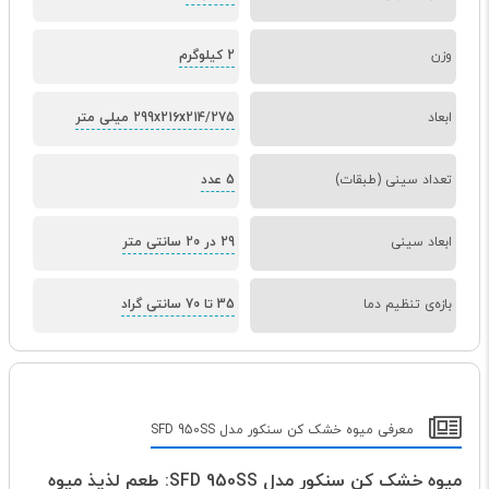
وزن
2 کیلوگرم
ابعاد
299x216x214/275 میلی متر
تعداد سینی (طبقات)
5 عدد
ابعاد سینی
29 در 20 سانتی متر
بازه‌ی تنظیم دما
35 تا 70 سانتی گراد
معرفی میوه خشک کن سنکور مدل SFD 950SS
میوه خشک کن سنکور مدل SFD 950SS: طعم لذیذ میوه