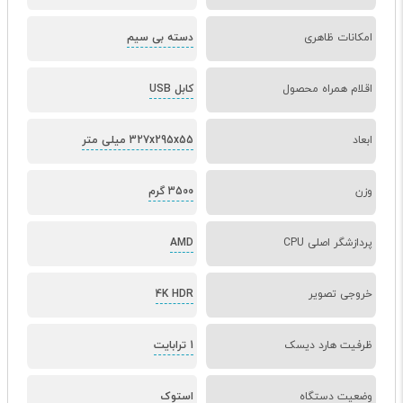
امکانات ظاهری
دسته بی سیم
اقلام همراه محصول
کابل USB
ابعاد
327x295x55 میلی متر
وزن
3500 گرم
پردازشگر اصلی CPU
AMD
خروجی تصویر
4K HDR
ظرفیت هارد دیسک
1 ترابایت
وضعیت دستگاه
استوک