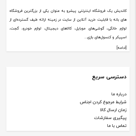
کاندیش یک فروشگاه اینترنتی پیشرو به عنوان یکی از بزرگترین فروشگاه
قادر
سه شنبه , 1403/04/05
های بانه با قابلیت خرید آنلاین از سایت در زمینه ارائه طیف گسترده‌ای از
دستگاه کپی خور هست؟
لوازم خانگی، گوشی‌های موبایل، کالاهای دیجیتال، لوازم خودرو، گجت،
اسپیکر و کنسول‌های بازی...
پاسخ :
[ادامه]
با عرض سلام نه متاسفانه دستگاه کپی خور نیست
دسترسی سریع
شاکرمی
پنج شنبه , 1404/03/15
درباره ما
سلام اکانتی هست یا کپی خور
شرایط مرجوع کردن اجناس
زمان ارسال کالا
پاسخ :
پیگیری سفارشات
تماس با ما
با عرض سلام محصول اکانتی می باشد