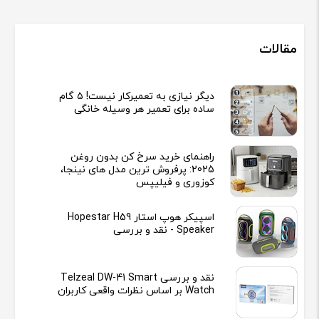
سینا
پنج شنبه , 1404/03/15
مقالات
عرض ادب مشکلی چیزی که نداره؟ کاملا سالمه؟
دیگر نیازی به تعمیرکار نیست! ۵ گام
ساده برای تعمیر هر وسیله خانگی
پاسخ :
با عرض سلام
راهنمای خرید سرخ کن بدون روغن
کالا بدون مشکل و سالم از موقع تحویل هم یک هفته مهلت تست داره
2025: پرفروش ترین مدل های نینجا،
کوزوری و فیلیپس
علیرضا
اسپیکر هوپ استار Hopestar H59
شنبه , 1404/03/17
Speaker - نقد و بررسی
سلام بازی فول میریزید
نقد و بررسی Telzeal DW-41 Smart
Watch بر اساس نظرات واقعی کاربران
پاسخ :