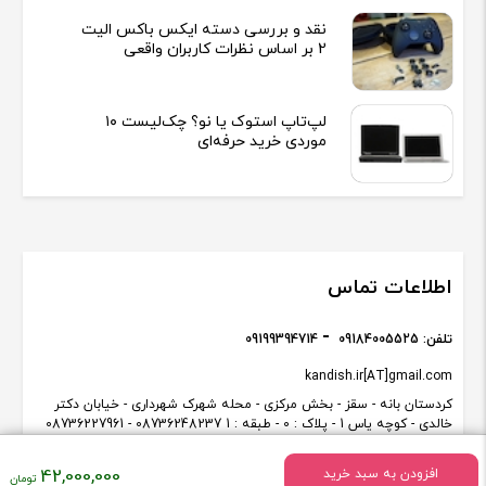
با عرض سلام هزینه بازی جداست مایل بودید با پشتیبانی تماس بگیرید
نقد و بررسی دسته ایکس باکس الیت
2 بر اساس نظرات کاربران واقعی
لپ‌تاپ استوک یا نو؟ چک‌لیست ۱۰
موردی خرید حرفه‌ای
اطلاعات تماس
تلفن:
09184005525
09199394714
kandish.ir[AT]gmail.com
کردستان بانه - سقز - بخش مرکزی - محله شهرک شهرداری - خیابان دکتر
خالدی - کوچه یاس 1 - پلاک : 0 - طبقه : 1 08736248237 - 08736227961
قیمت
42,000,000
افزودن به سبد خرید