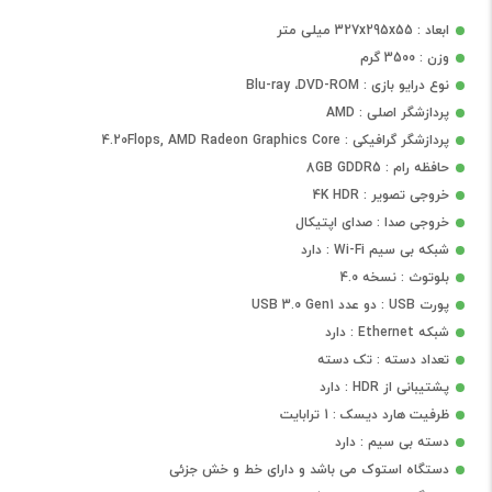
ابعاد : 327x295x55 میلی متر
وزن : 3500 گرم
نوع درایو بازی : Blu-ray ،DVD-ROM
پردازشگر اصلی : AMD
پردازشگر گرافیکی : 4.20Flops, AMD Radeon Graphics Core
حافظه رام : 8GB GDDR5
خروجی تصویر : 4K HDR
خروجی صدا : صدای اپتیکال
شبکه بی سیم Wi-Fi : دارد
بلوتوث : نسخه 4.0
پورت USB : دو عدد USB 3.0 Gen1
شبکه Ethernet : دارد
تعداد دسته : تک دسته
پشتیبانی از HDR : دارد
ظرفیت هارد دیسک : 1 ترابایت
دسته بی سیم : دارد
دستگاه استوک می باشد و دارای خط و خش جزئی