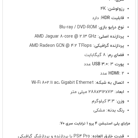
رزولوشن:
4K
قابلیت HDR:
دارد
نوع درایو بازی:
Blu-ray / DVD-ROM
پردازنده اصلی:
AMD Jaguar 8-core @ 2.13 GHz
پردازنده گرافیکی:
AMD Radeon GCN @ 4.2 TFlops
فضای رم:
8 گیگابایت
پورت USB 3.0:
3 عدد
2 عدد
HDMI:
اتصال به شبکه:
Wi-Fi 802.11 ac، Gigabit Ethernet
ابعاد:
288x312x73 میلی متر
وزن:
3.3 کیلوگرم
رنگ بدنه:
مشکی
مزایای پلی استیشن 4 پرو 1 ترابایت سری 70:
قدرت خارق العاده:
PS4 Pro با پردازنده و پردازشگر گرافیکی