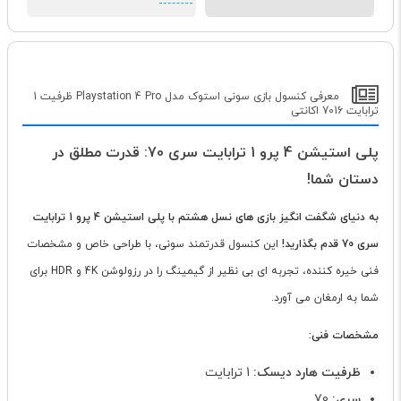
معرفی کنسول بازی سونی استوک مدل Playstation 4 Pro ظرفیت 1
ترابایت 7016 اکانتی
پلی استیشن 4 پرو 1 ترابایت سری 70: قدرت مطلق در
دستان شما!
به دنیای شگفت انگیز بازی های نسل هشتم با پلی استیشن 4 پرو 1 ترابایت
سری 70 قدم بگذارید!
این کنسول قدرتمند سونی، با طراحی خاص و مشخصات
فنی خیره کننده، تجربه ای بی نظیر از گیمینگ را در رزولوشن 4K و HDR برای
شما به ارمغان می آورد.
مشخصات فنی:
ظرفیت هارد دیسک:
1 ترابایت
سری:
70