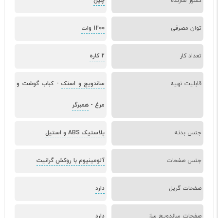
کشور سازنده
چین
توان مصرفی
1200 وات
تعداد کار
2 کاره
قابلیت تهیه
ساندویج و اسنک
-
کباب گوشت و
مرغ
-
همبرگر
جنس بدنه
پلاستیک ABS و استیل
جنس صفحات
آلومینیوم با روکش گرانیت
صفحات گریل
دارد
صفحات ساندویچ ساز
دارد