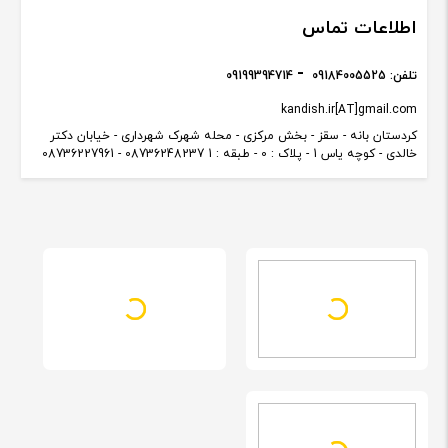
اطلاعات تماس
تلفن:
09184005525
09199394714
kandish.ir[AT]gmail.com
کردستان بانه - سقز - بخش مرکزی - محله شهرک شهرداری - خیابان دکتر
خالدی - کوچه یاس 1 - پلاک : 0 - طبقه : 1 08736248237 - 08736227961