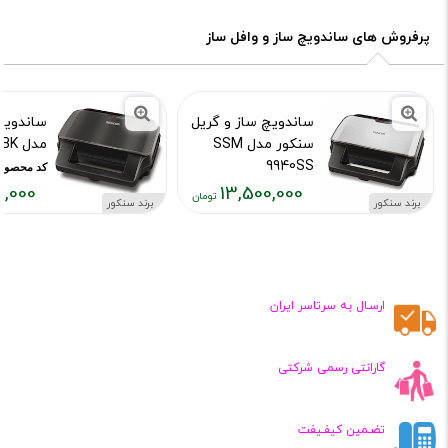
پرفروش های ساندویچ ساز و وافل ساز
ساندویچ ساز و گریل
ساندویچ
سنکور مدل SSM
مدل SSM 9978 BK
9940SS
کد محصول :553
0,000
13,500,000
کد محصول :13053
برند سنکور
برند سنکور
قیمت
قیمت
قیمت
فعلی:
فعلی:
فعلی:
۰۰,۰۰۰
,۵۰۰,۰۰۰
۱۳,۵۰۰,۰۰۰
تومان
تومان
تومان
ارسـال به سرتاسر ایران
گارانتی رسمی شرکتی
تضـمین کیفـیفت