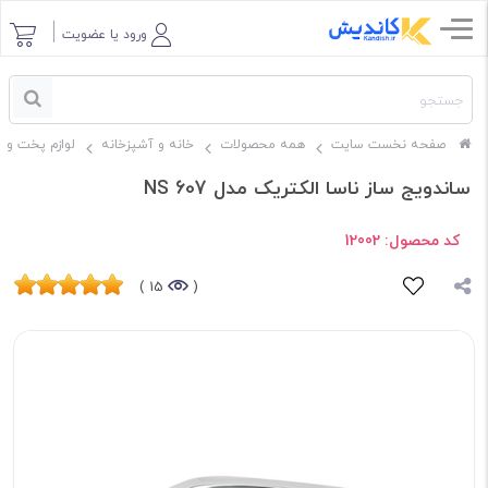
ورود یا عضویت
صفحه نخست سایت
همه محصولات
خانه و آشپزخانه
لوازم پخت و پ
ساندویج ساز ناسا الکتریک مدل NS 607
کد محصول:
12002
15 )
(