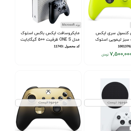
برند Microsoft
ی کنسول سری ایکس
مایکروسافت ایکس باکس استوک
سبز لیمویی استوک
مدل ONE S ظرفیت 500 گیگابایت
کد محصول :11743
7,500,00
موجود نیست
موجود نیست