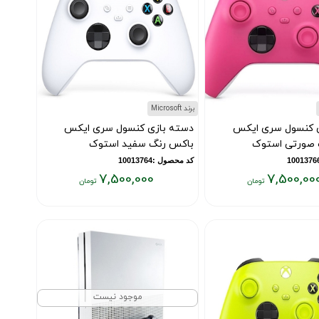
برند Microsoft
ی کنسول سری ایکس
دسته بازی کنسول سری ایکس
 صورتی استوک
باکس رنگ سفید استوک
کد محصول :10013764
7,500,000
7,500,00
قیمت
فعلی:
۷,۵۰۰,۰۰۰
تومان
موجود نیست