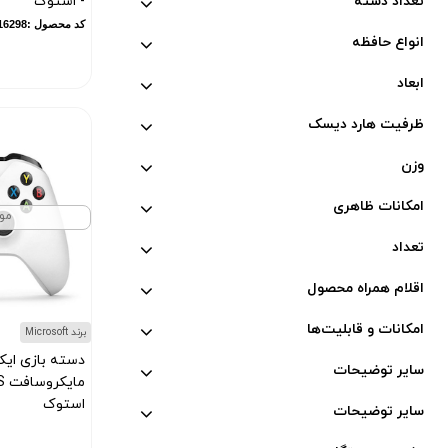
دوکسین (
1
)
تعداد دسته
- استوک
کد محصول :10016298
یویمو (
2
)
انواع حافظه
کالوس (
12
)
ابعاد
برگو (
8
)
GTMedia (
6
)
ظرفیت هارد دیسک
هوپ استار (
95
)
وزن
کاتلر (
1
)
سونی (
176
)
امکانات ظاهری
مو
هکتور (
2
)
تعداد
ال جی (
13
)
اقلام همراه محصول
MDHL (
12
)
پکینیو (
3
)
امکانات و قابلیت‌ها
برند Microsoft
HP (
8
)
دسته بازی ای
سایر توضیحات
دنای (
1
)
استوک
آرگون (
6
)
سایر توضیحات
کد محصول :10015423
میکرولب (
2
)