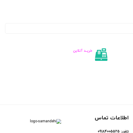
خریــد آنلاین
اطلاعات تماس
تلفن:
09184005525