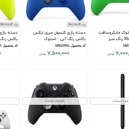
برند Microsoft
برند Microsoft
توک مایکروسافت
دسته بازی کنسول سری ایکس
دسته باز
سبز
باکس رنگ آبی - استوک
باکس رنگ 
کد محصول :10013761
کد محصول :10013762
0
7,500,000
7,000
قیمت
قیمت
فعلی:
فعلی:
۷,۵۰۰,۰۰۰
۷,۵۰۰,۰۰۰
تومان
تومان
جود نیست
موجود نیست