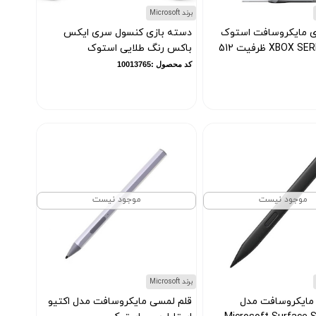
برند Microsoft
ی مایکروسافت استوک
دسته بازی کنسول سری ایکس
مدل XBOX SERIES S ظرفیت 512
باکس رنگ طلایی استوک
کد محصول :10013765
موجود نیست
موجود نیست
برند Microsoft
مایکروسافت مدل
قلم لمسی مایکروسافت مدل اکتیو