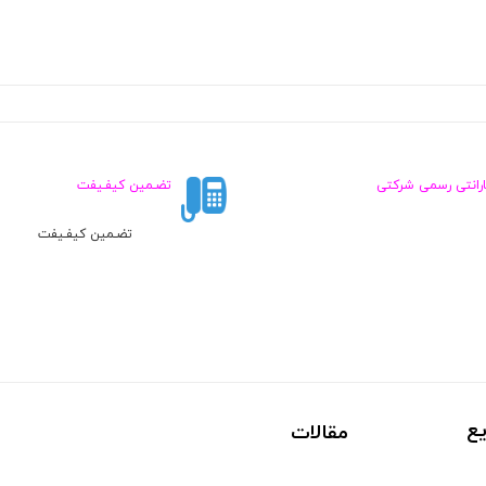
ارانتی رسمی شرکتی
تضـمین کیفـیفت
تضـمین کیفـیفت
ع
مقالات