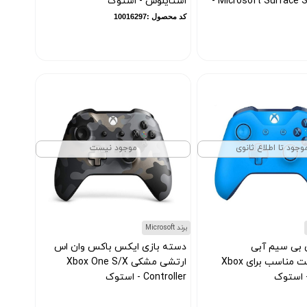
Microsoft Surface Slim Pen 2 -
استایلوس - استوک
کد محصول :10016297
وجود تا اطلاع ثانوی
موجود نیست
برند Microsoft
 بی سیم آبی
دسته بازی ایکس باکس وان اس
مایکروسافت مناسب برای Xbox
ارتشی مشکی Xbox One S/X
Controller - استوک
کد محصول :10016443