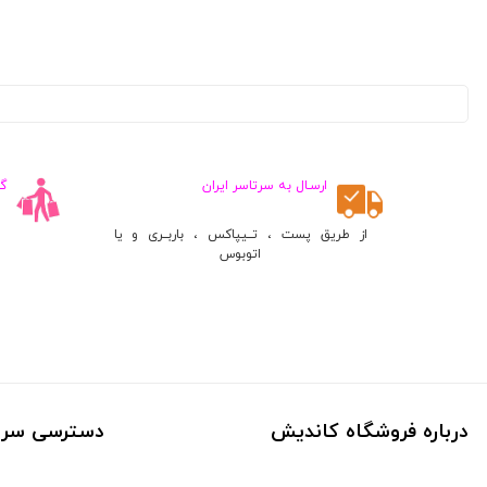
Buck (
5
)
Browning (
1
)
یوکو (
1
)
ارلدام (
5
)
MicroBT (
11
)
ناکامیچی (
1
)
ارسـال به سرتاسر ایران
گ
دیوتر (
1
)
DeadSkull (
3
)
از طریق پست ، تــیپاکس ، باربــری و یا
اتوبوس
Play X (
10
)
Ekol (
4
)
Rostock (
1
)
گامو (
2
)
modio (
24
)
Green Lion (
2
)
درباره فروشگاه کاندیش
دسترسی سری
SoundMax (
7
)
یانتنگ (
2
)