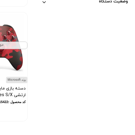
وضعیت دستگاه
جی بی ال (
1
)
مینگو (
1
)
ونزو (
1
)
ویکر (
3
)
هایسنس (
1
)
مو
آریته (
1
)
اسبولی (
1
)
اونیکوما (
28
)
JeDEL (
6
)
برند Microsoft
تاکاماتسو (
1
)
دسته بازی مای
Fortec Star (
2
)
ارتشی Xbox Series S/X - استوک
گربر (
1
)
کد محصول :10015422
دل (
2
)
اسمال سان (
15
)
کلمبیا (
4
)