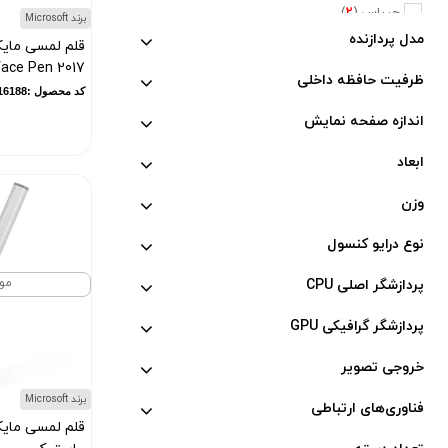
جیپاس (
2
)
برند Microsoft
مدل پردازنده
دلمونتی (
47
)
قلم لمسی مای
Surface Pen 2017 - 
دلونگی (
5
)
ظرفیت حافظه داخلی
کد محصول :10016188
تفال (
6
)
اندازه صفحه نمایش
فیلیپس (
20
)
نسپرسو (
2
)
ابعاد
کراپس (
1
)
وزن
جی وی سی (
2
)
نوع درایو کنسول
پایونیر (
5
)
کنوود (
3
)
مو
پردازشگر اصلی CPU
متفرقه (
660
)
پردازشگر گرافیکی GPU
ماجیکار (
1
)
مکسون (
1
)
خروجی تصویر
جی آمیستار (
7
)
برند Microsoft
فناوری‌های ارتباطی
سیل (
3
)