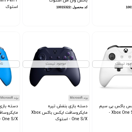
باکس وان اس استوک
استوک
کد محصول :10015322
کد محصول :10016296
جود نیست
موجود نیست
نام
برند Microsoft
برند Microsoft
کس باکس بی سیم
دسته بازی بنفش تیره
دسته بازی
مایکروسافت Xbox One S -
مایکروسافت ایکس باکس Xbox
One S/X - استوک
One S/X - استوک
کد محصول :10015426
کد محصول :10015424