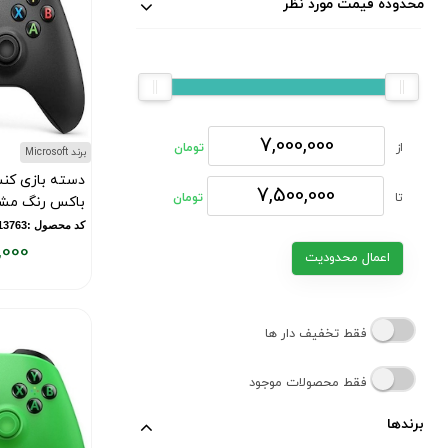
محدوده قیمت مورد نظر
از
تومان
برند Microsoft
دسته بازی کن
تا
تومان
باکس رنگ مش
کد محصول :10013763
,000
اعمال محدودیت
قیمت
فعلی:
۷,۵۰۰,۰۰۰
فقط تخفیف دار ها
تومان
فقط محصولات موجود
برندها