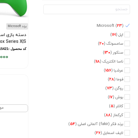
Microsoft (
23
)
برند Microsoft
دسته بازی اس
اپل (
161
)
Xbox Series X|S رنگ 
سامسونگ (
20
)
کد محصول :10015421
سنکور (
130
)
,000
ناسا الکتریک (
118
)
قیمت
فعلی:
عرشیا (
156
)
۷,۰۰۰,۰۰۰
فوما (
28
)
تومان
روگن (
73
)
بوش (
17
)
کاتلر (
5
)
مو
کرکماز (
88
)
برند فکر (fakir) آلمانی اصلی (
54
)
لایف اسمایل (
26
)