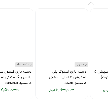
تومان
تومان
برند سونی
برند Microsoft
دسته بازی استوک پلی
دسته بازی کنسول سری ایکس
استیشن 4 اصلی - مشکی
باکس رنگ مشکی استوک
کد محصول :10569
کد محصول :10013763
7,500,000
4,900,000
قیمت
قیمت
فعلی:
فعلی:
۷,۵۰۰,۰۰۰
۴,۹۰۰,۰۰۰