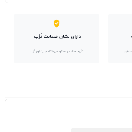
دارای نشان ضمانت تُرُب
مطمئن.
تأیید اصالت و عملکرد فروشگاه در پلتفرم تُرُب.