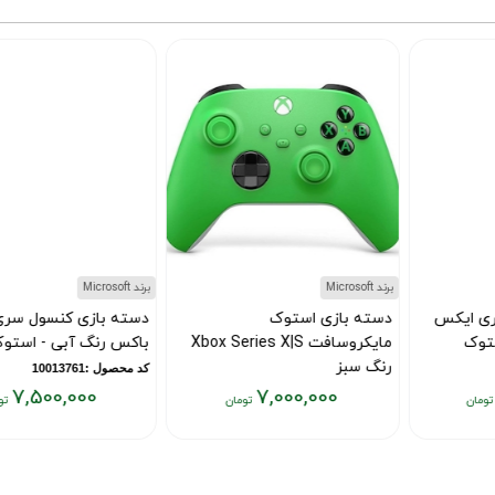
برند Microsoft
برند Microsoft
دسته بازی استوک
دسته بازی کنسول سری ایکس
مایکروسافت Xbox Series X|S
باکس رنگ آبی - استوک
رنگ سبز
کد محصول :10013761
7,500,000
7,000,000
کد محصول :10015421
قیمت
قیمت
فعلی:
فعلی:
۷,۵۰۰,۰۰۰
۷,۰۰۰,۰۰۰