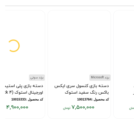
تومان
تومان
ت
برند Microsoft
برند سونی
دسته بازی کنسول سری ایکس
دسته بازی پلی استیشن 4
باکس رنگ سفید استوک
اورجینال استوک (DualShock 4)
کد محصول :10013764
کد محصول :10015333
4,900,000
7,500,000
قیمت
قیمت
ق
فعلی:
فعلی:
ف
۰
۴,۹۰۰,۰۰۰
۷,۵۰۰,۰۰۰