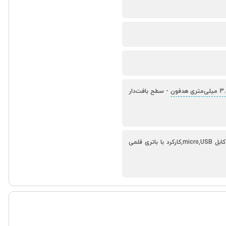
-
سطح بافت‌دار
قابلیت استفاده با رایانه، لپ‌تاپ، تبلت و موبایل‌های دارای بلوتوث,پشتیبانی از شارژ و اتصال از طریق کابل micro,USB,کارکرد با باتری قلمی