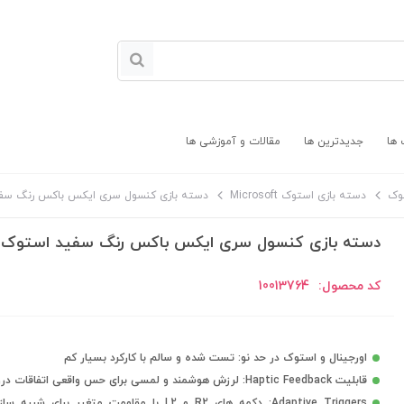
 ها
جدیدترین ها
مقالات و آموزشی ها
وک
دسته بازی استوک Microsoft
دسته بازی کنسول سری ایکس باکس رنگ سف
دسته بازی کنسول سری ایکس باکس رنگ سفید استوک
کد محصول:
10013764
اورجینال و استوک در حد نو: تست شده و سالم با کارکرد بسیار کم
قابلیت Haptic Feedback: لرزش هوشمند و لمسی برای حس واقعی اتفاقات درون بازی
Adaptive Triggers: دکمه های R2 و L2 با مقاومت متغیر برای ش