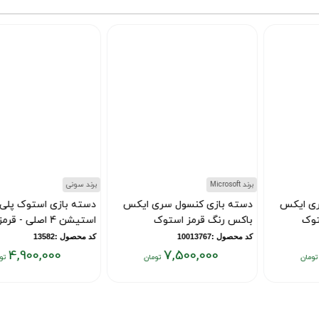
تومان
تومان
برند Microsoft
برند سونی
دسته بازی کنسول سری ایکس
دسته بازی استوک پلی
باکس رنگ قرمز استوک
استیشن 4 اصلی - قرمز
کد محصول :10013767
کد محصول :13582
4,900,000
7,500,000
قیمت
قیمت
فعلی:
فعلی:
۴,۹۰۰,۰۰۰
۷,۵۰۰,۰۰۰