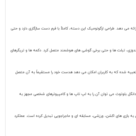
 را ارائه می دهد. طراحی ارگونومیک این دسته، کاملاً با فرم دست سازگاری دارد و حتی
یت اتصال بی سیم از طریق فناوری بلوتوث است. این قابلیت باعث می شود تا بتوان آن را به راحتی به کنسول Xbox، رایانه های ویندوزی، تبلت ها و حتی برخی گوشی های هوشمند متصل کرد. دکمه ها و تریگرهای
ت که حتی در زمان تعریق دست، کنترل خوبی روی دستگاه فراهم می آورد. همچنین در این دسته یک جک هدفون 3.5 میلی متری تعبیه شده که به کاربران امکان می دهد هدست خود را مستقیماً به آن متصل
Xbox One، Xbo و Xbox Series X سازگار است. همچنین با استفاده از کابل یا دانگل بلوتوث می توان آن را به لپ تاپ ها و کامپیوترهای شخصی مجهز به
ن به بازی های اکشن، ورزشی، مسابقه ای و ماجراجویی تبدیل کرده است. عملکرد