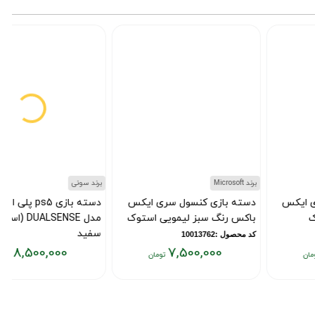
برند Microsoft
برند سونی
دسته بازی کنسول سری ایکس
دسته بازی ps5 پلی استیشن 5
باکس رنگ سبز لیمویی استوک
مدل DUALSENSE (استوک)
سفید
کد محصول :10013762
8,500,000
7,500,000
کد محصول :10013775
قیمت
قیمت
ق
فعلی:
فعلی:
ف
۰
۸,۵۰۰,۰۰۰
۷,۵۰۰,۰۰۰