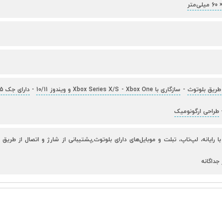
 طریق بلوتوث
-
سازگاری با Xbox Series X/S
Xbox One و ویندوز 10/11
-
-
دارای جک 3.5 میلی‌متری هدفون
طراحی ارگونومیک