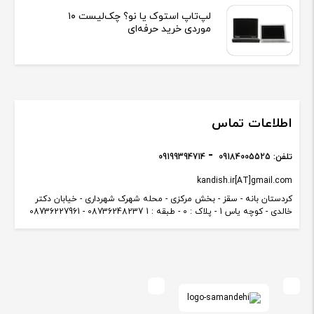
لپ‌تاپ استوک یا نو؟ چک‌لیست ۱۰
موردی خرید حرفه‌ای
اطلاعات تماس
تلفن:
09184005525
09199394714
kandish.ir[AT]gmail.com
کردستان بانه - سقز - بخش مرکزی - محله شهرک شهرداری - خیابان دکتر
خالدی - کوچه یاس 1 - پلاک : 0 - طبقه : 1 08736248237 - 08736227961