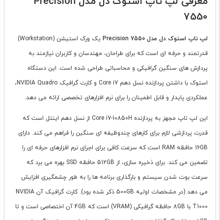
معرفی لپ تاپ استوک دل مدل Precision
7550
لپ تاپ استوک دل مدل Precision 7550
یک ورک استیشن (Workstation)
قدرتمند و حرفه ای است که برای طراحان، مهندسان و کاربران نیازمند به
پردازش های سنگین گرافیکی و محاسباتی طراحی شده است. این دستگاه
استوک با داشتن پردازنده نسل دهم Core i7 و کارت گرافیک NVIDIA Quadro،
عملکردی پایدار و قابل اطمینان را برای نرم افزارهای تخصصی ارائه می دهد.
این لپ تاپ مجهز به پردازنده Core i7-10850H از نسل دهم اینتل است که
قدرت پردازشی لازم برای کارهای چندوظیفه ای سنگین را فراهم می کند. دارای
16GB حافظه RAM است که سرعت کافی برای اجرای نرم افزارهای حرفه ای را
تضمین می کند. برای ذخیره سازی، از 512GB حافظه SSD بهره می برد که
سرعت بوت شدن سیستم و بارگذاری برنامه ها را به طور چشمگیری افزایش
می دهد (در مشخصات اولیه 500GB ذکر شده بود). کارت گرافیک آن NVIDIA
T1000 با 8GB حافظه گرافیکی (VRAM) است که 4GB آن اختصاصی است و تا