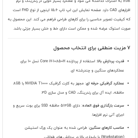
8GB به اشتراک گذاشته می شود و عملکرد بسیار خوبی در رندرینگ و نرم
افزارهای CAD دارد. صفحه نمایش این لپ تاپ 15٫6 اینچی از نوع FHD است
که کیفیت تصویر مناسبی را برای کارهای طراحی فراهم می کند. این محصول به
صورت استوک عرضه شده و ممکن است دارای خط و خش بسیار جزئی باشد.
7 مزیت منطقی برای انتخاب محصول
قدرت پردازش بالا
: استفاده از پردازنده Core i7-10850H نسل 10 برای
عملکردهای سنگین و چندرشته ای.
عملکرد گرافیکی حرفه ای
: مجهز به کارت گرافیک NVIDIA T1000 با 8GB
حافظه، ایده آل برای رندرینگ، CAD و مدل سازی 3D.
سرعت بارگذاری فوق العاده
: دارای 512GB حافظه SSD برای بوت سریع و
اجرای آنی نرم افزارها.
مناسب کارهای سنگین
: طراحی شده به عنوان یک ورک استیشن
(Workstation) با پایداری بالا در پردازش های طولانی.