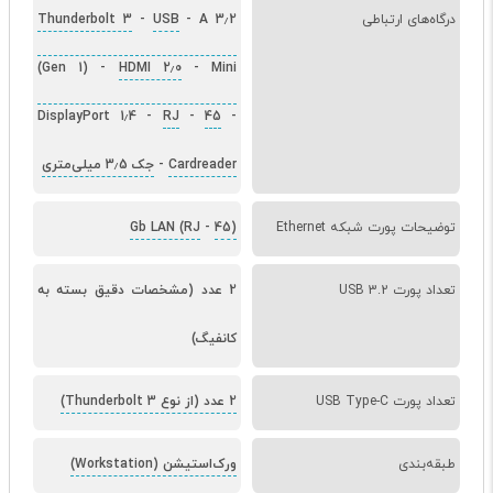
درگاه‌های ارتباطی
A 3٫2
-
USB
-
Thunderbolt 3
(Gen 1)
-
HDMI 2٫0
-
Mini
DisplayPort 1٫4
-
RJ
-
45
-
Cardreader
-
جک 3٫5 میلی‌متری
توضیحات پورت شبکه Ethernet
45)
-
Gb LAN (RJ
تعداد پورت USB 3.2
2 عدد (مشخصات دقیق بسته به
کانفیگ)
تعداد پورت USB Type-C
2 عدد (از نوع Thunderbolt 3)
طبقه‌بندی
ورک‌استیشن (Workstation)