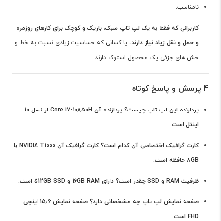
نامناسب:
کاربرانی که فقط به یک لپ تاپ سبک، باریک و کوچک برای کارهای روزمره
و حمل و نقل زیاد نیاز دارند
، یا کسانی که حساسیت زیادی نسبت به خط و
خش های جزئی یک محصول استوک دارند.
4 پرسش و پاسخ کوتاه
پردازنده این لپ تاپ چیست؟
پردازنده آن Core i7-10850H از نسل 10
اینتل است.
کارت گرافیک اختصاصی آن کدام است؟
کارت گرافیک آن NVIDIA T1000 با
8GB حافظه است.
ظرفیت RAM و SSD چقدر است؟
دارای 16GB RAM و 512GB SSD است.
صفحه نمایش لپ تاپ چه مشخصاتی دارد؟
صفحه نمایش 15٫6 اینچی
FHD است.