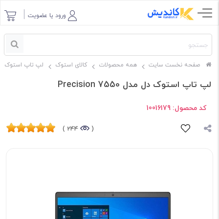
ورود یا عضویت
صفحه نخست سایت
همه محصولات
کالای استوک
لپ تاپ استوک
لپ تاپ استوک دل مدل Precision 7550
کد محصول:
10016179
244 )
(