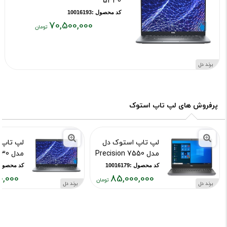
5330
کد محصول :10016193
70,500,000
قیمت
فعلی:
۷۰,۵۰۰,۰۰۰
برند دل
تومان
پرفروش های لپ تاپ استوک
لپ تاپ استوک دل
لپ تاپ 
مدل Precision 7550
مدل Latitude 5330
کد محصول :10016179
کد محصول :16193
0,000
85,000,000
برند دل
برند دل
قیمت
قیمت
فعلی:
فعلی:
۵۰۰,۰۰۰
۸۵,۰۰۰,۰۰۰
تومان
تومان