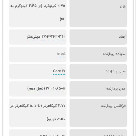
وزن
2٫45 کیلوگرم (از 2٫45 کیلوگرم به
بالا)
ابعاد
360×242×27٫4 میلی‌متر
سازنده پردازنده
intel
سری پردازنده
Core i7
مدل پردازنده
10850H (نسل دهم)
-
i7
فرکانس پردازنده
2٫70 گیگاهرتز (تا 5٫10 گیگاهرتز در
حالت توربو)