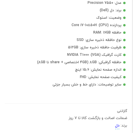
مدل: Precision 7550
برند: دل (Dell)
وضعیت: استوک
پردازنده (CPU): Core i7-10850H
حافظه RAM: 16GB
نوع حافظه ذخیره سازی: SSD
ظرفیت حافظه ذخیره سازی: 512GB
کارت گرافیک (VGA): NVIDIA T1000
حافظه گرافیکی: 8GB (4GB اختصاصی + share تا 8GB)
اندازه صفحه نمایش: 15٫6 اینچ
کیفیت صفحه نمایش: FHD
سایر توضیحات: دارای خط و خش بسیار جزئی
گارانتی
ضمانت اصالت و بازگشت کالا تا 7 روز
دل
برند: