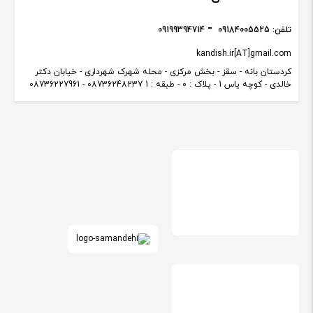
تلفن:
09184005525
09199394714
kandish.ir[AT]gmail.com
کردستان بانه - سقز - بخش مرکزی - محله شهرک شهرداری - خیابان دکتر
خالدی - کوچه یاس 1 - پلاک : 0 - طبقه : 1 08736248237 - 08736227961