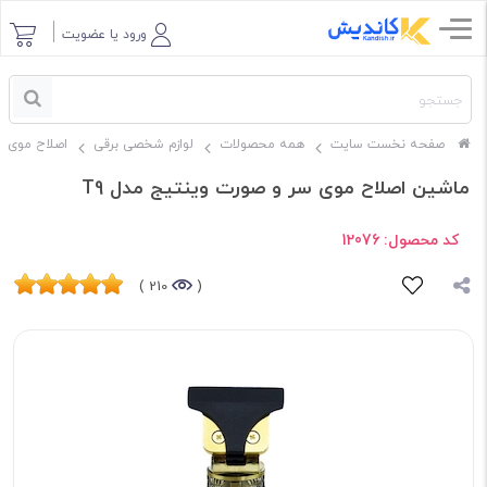
ورود یا عضویت
صفحه نخست سایت
همه محصولات
لوازم شخصی برقی
اصلاح موی س
ماشین اصلاح موی سر و صورت وینتیج مدل T9
کد محصول:
12076
210 )
(