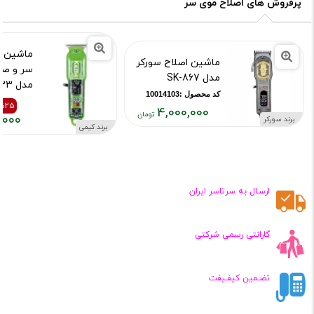
تومان
تومان
پرفروش های اصلاح موی سر
بود
ماشین ا
ماشین اصلاح سورکر
سر و ص
مدل SK-867
مدل KM-1133
کد محصول :10014103
کد محصول :15264
%25
4,000,000
,۰۰۰
برند سورکر
قیمت
برند کیمی
قیمت
قیمت
فعلی:
قبلی:
فعلی:
۴,۰۰۰,۰۰۰
,۲۰۰,۰۰۰
,۶۵۰,۰۰۰
تومان
تومان
تومان
ارسـال به سرتاسر ایران
بود
گارانتی رسمی شرکتی
تضـمین کیفـیفت