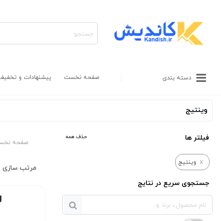
صفحه نخست
پیشنهادات و تخفیف
دسته بندی
وینتیج
فیلتر ها
حذف همه
صفحه نخس
x
وینتیج
جستجوی سریع در نتایج