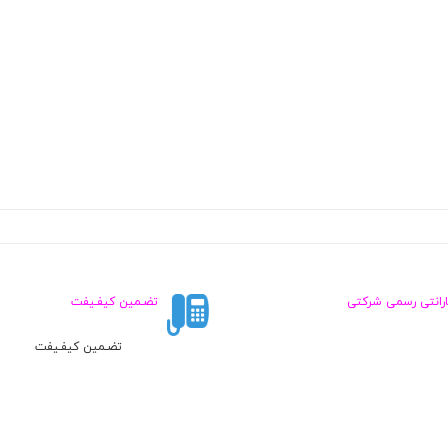
ارانتی رسمی شرکتی
تضـمین کیفـیفت
تضـمین کیفـیفت