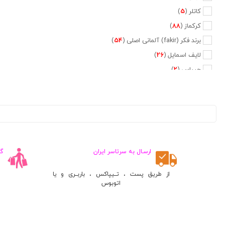
کاتلر (
5
)
کرکماز (
88
)
برند فکر (fakir) آلمانی اصلی (
54
)
لایف اسمایل (
26
)
جیپاس (
2
)
دلمونتی (
47
)
دلونگی (
5
)
تفال (
6
)
فیلیپس (
20
)
نسپرسو (
2
)
ارسـال به سرتاسر ایران
گ
کراپس (
1
)
جی وی سی (
2
)
از طریق پست ، تــیپاکس ، باربــری و یا
اتوبوس
پایونیر (
5
)
کنوود (
3
)
متفرقه (
660
)