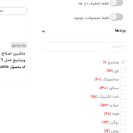
فقط تخفیف دار ها
مو
فقط محصولات موجود
برندها
برند وینتیج
ماشین اصلاح 
وینتیج مدل T9
وینتیج (
1
)
کد محصول :12076
اپل (
161
)
سامسونگ (
20
)
سنکور (
130
)
ناسا الکتریک (
118
)
عرشیا (
156
)
فوما (
28
)
روگن (
73
)
بوش (
17
)