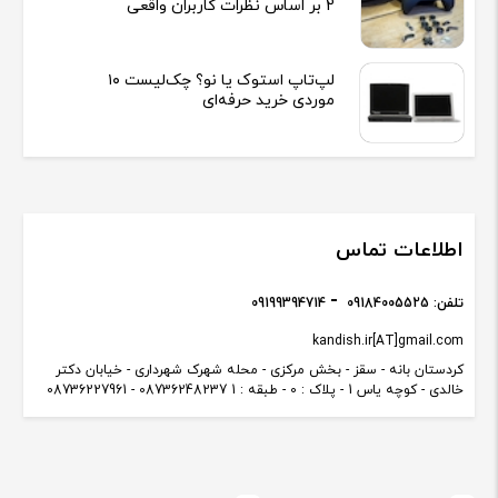
2 بر اساس نظرات کاربران واقعی
لپ‌تاپ استوک یا نو؟ چک‌لیست ۱۰
موردی خرید حرفه‌ای
اطلاعات تماس
تلفن:
09184005525
09199394714
kandish.ir[AT]gmail.com
کردستان بانه - سقز - بخش مرکزی - محله شهرک شهرداری - خیابان دکتر
خالدی - کوچه یاس 1 - پلاک : 0 - طبقه : 1 08736248237 - 08736227961