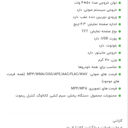
توان خروجی صدا: 50∗4 وات
خروجی سیستم صوتی: دارد
ورودی دوربین دنده عقب: دارد
اندازه صفحه نمایش: 4.3 اینچ
نوع صفحه نمایش: TFT
پورت USB: دارد
بلوتوث: دارد
خروجی مانیتور: دارد
وزن: 610 گرم
مناسب برای: همه خودروها
فرمت های صوتی: MP3/WMA/OGG/APE/AAC/FLAC/WAV (همه فرمت
های موجود)
فرمت های تصویری: MP4/MP5
محتویات محصول: دستگاه پخش، سیم کشی، کاتالوگ، کنترل ریموت
گارانتی
ضمانت اصالت و بازگشت کالا تا 7 روز