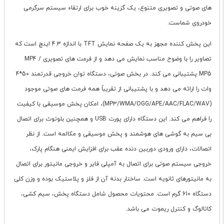
های صوتی و تصویری متنوع، یک گزینه خوب برای ارتقاء سیستم سرگرمی
خودروی شماست.
این پخش کننده مجهز به یک صفحه نمایش TFT با اندازه 4.3 اینچ است که
تصاویر را با وضوح مناسب نمایش می دهد و از فرمت های تصویری MP4 /
MP5 پشتیبانی می کند. در بخش صوتی، دستگاه توان خروجی قدرتمند 50*4
وات را ارائه می دهد و با پشتیبانی از تقریباً همه فرمت های صوتی موجود
(MP3/WMA/OGG/APE/AAC/FLAC/WAV)، امکان پخش موسیقی با کیفیت
را فراهم می کند. این دستگاه دارای پورت USB و همچنین بلوتوث برای اتصال
بی سیم به گوشی های هوشمند و پخش موسیقی و مکالمه است. از نظر
اتصالات، دارای ورودی دوربین دنده عقب برای افزایش ایمنی هنگام پارک،
خروجی سیستم صوتی برای اتصال به آمپلی فایر و خروجی مانیتور برای اتصال
به مانیتورهای ثانویه است. ساختار بدنه آن از فلز و پلاستیک بوده و وزن کلی
دستگاه 610 گرم است. محتویات محصول شامل دستگاه پخش، سیم کشی،
کاتالوگ و کنترل ریموت می باشد.