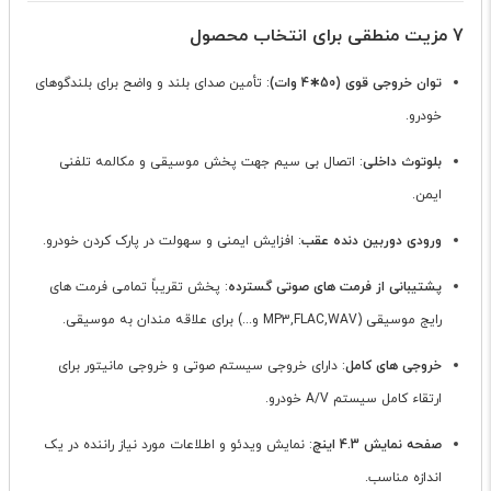
7 مزیت منطقی برای انتخاب محصول
توان خروجی قوی (50∗4 وات)
: تأمین صدای بلند و واضح برای بلندگوهای
خودرو.
بلوتوث داخلی
: اتصال بی سیم جهت پخش موسیقی و مکالمه تلفنی
ایمن.
ورودی دوربین دنده عقب
: افزایش ایمنی و سهولت در پارک کردن خودرو.
پشتیبانی از فرمت های صوتی گسترده
: پخش تقریباً تمامی فرمت های
رایج موسیقی (MP3,FLAC,WAV و...) برای علاقه مندان به موسیقی.
خروجی های کامل
: دارای خروجی سیستم صوتی و خروجی مانیتور برای
ارتقاء کامل سیستم A/V خودرو.
صفحه نمایش 4.3 اینچ
: نمایش ویدئو و اطلاعات مورد نیاز راننده در یک
اندازه مناسب.