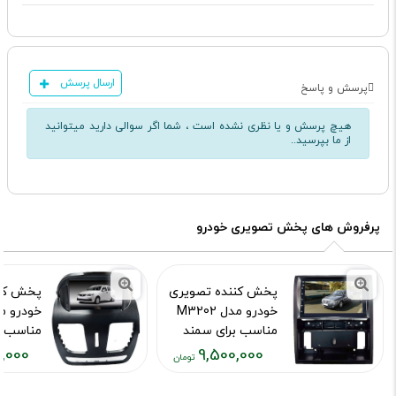
ارسال پرسش
پرسش و پاسخ
هیچ پرسش و یا نظری نشده است ، شما اگر سوالی دارید میتوانید
از ما بپرسید..
پرفروش های پخش تصویری خودرو
پخش کننده تصویری
پخش کنن
خودرو مدل M3202
مناسب برای سمند
مناسب بر
سورن
,000
9,500,000
کد محصول :650
کد محصول :12647
قیمت
قیمت