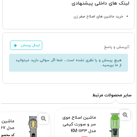
لینک های داخلی پیشنهادی
خرید ماشین های اصلاح صفر زن
ارسال پرسش
پرسش و پاسخ
هیچ پرسش و یا نظری نشده است ، شما اگر سوالی دارید میتوانید
از ما بپرسید..
سایر محصولات مرتبط
ماشین اصلاح موی
ماشین ا
سر و صورت کیمی
مدل SK-867
مدل KM-1133
کد محصول :14103