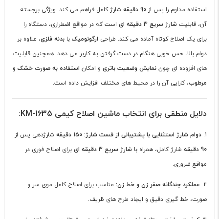
استفاده مداوم را پس از
90 دقیقه
شارژ کامل فراهم می کند. ویژگی برجسته
آن، قابلیت
شارژ سریع 3 دقیقه ای
است که در مواقع اضطراری، دستگاه را
برای یک اصلاح کوتاه آماده می کند. طراحی
ارگونومیک
با
بدنه فلزی
، علاوه بر
دوام بالا، حس خوبی هنگام در دست گرفتن به کاربر می دهد. همچنین قابلیت
های افزوده ای چون
نمایش وضعیت باتری
و امکان
استفاده به صورت خشک و
مرطوب
، کارایی آن را در محیط های مختلف افزایش داده است.
دلایل منطقی برای انتخاب ماشین اصلاح کیمی KM-1635:
1.
دوام شارژ استثنایی با پشتیبانی از فست شارژ:
150 دقیقه
شارژدهی پس از
90 دقیقه
شارژ کامل، همراه با
شارژ سریع 3 دقیقه ای
برای اصلاح فوری در
مواقع ضروری.
2.
عملکرد چندگانه صفر زن و خط زن:
مناسب برای اصلاح کامل موی سر و
صورت، خط گیری دقیق و ایجاد طرح های ظریف.