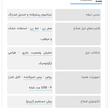
مشخصات
جنس تیغه
تیتانیوم پیشرفته و استیل ضدزنگ
قابلیت‌های ابزار اصلاح
صفر زن
-
خط زن
-
استفاده خشک
و مرطوب
امکانات ابزار
نمایش وضعیت باتری
-
طراحی
ارگونومیک
تجهیزات همراه
روغن
-
برس تمیزکننده
-
کابل شارژ
4 عدد شانه
-
USB
تکنولوژی اصلاح
برش مستقیم (تِریم)