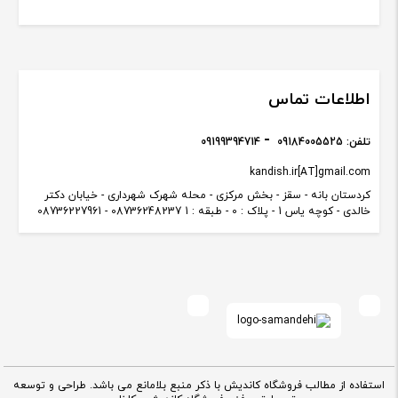
اطلاعات تماس
تلفن:
09184005525
09199394714
kandish.ir[AT]gmail.com
کردستان بانه - سقز - بخش مرکزی - محله شهرک شهرداری - خیابان دکتر
خالدی - کوچه یاس 1 - پلاک : 0 - طبقه : 1 08736248237 - 08736227961
استفاده از مطالب فروشگاه کاندیش با ذکر منبع بلامانع می باشد. طراحی و توسعه