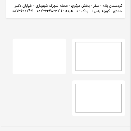
کردستان بانه - سقز - بخش مرکزی - محله شهرک شهرداری - خیابان دکتر
خالدی - کوچه یاس 1 - پلاک : 0 - طبقه : 1 08736248237 - 08736227961