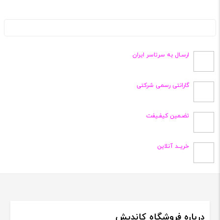
ارسـال به سرتاسر ایران
گارانتی رسمی شرکتی
تضـمین کیفـیفت
خریــد آنلاین
درباره فروشگاه کاندیش