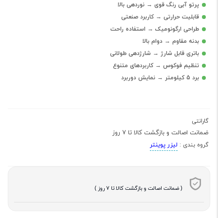
پرتو آبی رنگ قوی → نوردهی بالا
قابلیت حرارتی → کاربرد صنعتی
طراحی ارگونومیک → استفاده راحت
بدنه مقاوم → دوام بالا
باتری قابل شارژ → شارژدهی طولانی
تنظیم فوکوس → کاربردهای متنوع
برد 5 کیلومتر → نمایش دوربرد
گارانتی
ضمانت اصالت و بازگشت کالا تا 7 روز
لیزر پوینتر
گروه بندی :
( ضمانت اصالت و بازگشت کالا تا 7 روز )