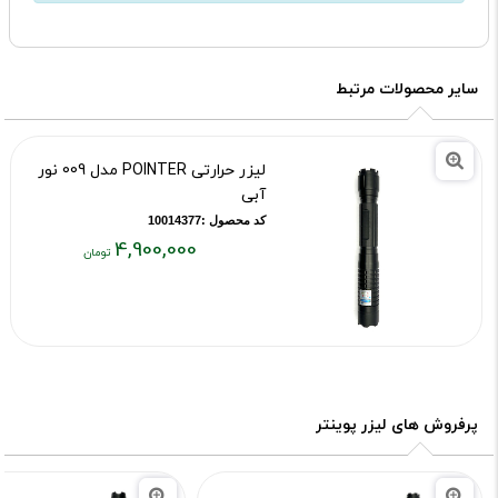
سایر محصولات مرتبط
لیزر حرارتی POINTER مدل 009 نور
آبی
کد محصول :10014377
4,900,000
قیمت
فعلی:
۴,۹۰۰,۰۰۰
تومان
پرفروش های لیزر پوینتر