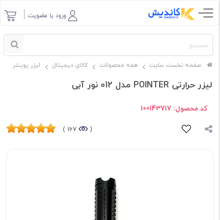
ورود یا عضویت
صفحه نخست سایت
همه محصولات
کالای دیجیتال
لیزر پوینتر
لیزر حرارتی POINTER مدل 012 نور آبی
کد محصول:
100143717
167 )
(