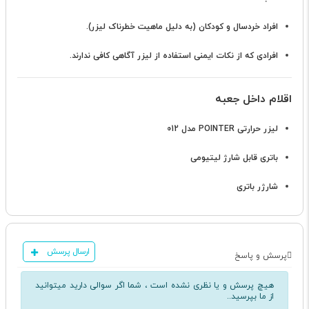
افراد خردسال و کودکان (به دلیل ماهیت خطرناک لیزر).
افرادی که از نکات ایمنی استفاده از لیزر آگاهی کافی ندارند.
اقلام داخل جعبه
لیزر حرارتی POINTER مدل 012
باتری قابل شارژ لیتیومی
شارژر باتری
ارسال پرسش
پرسش و پاسخ
هیچ پرسش و یا نظری نشده است ، شما اگر سوالی دارید میتوانید
از ما بپرسید..