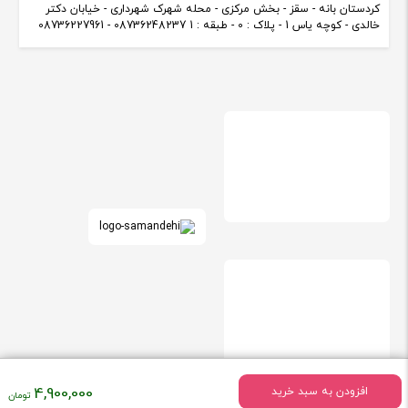
کردستان بانه - سقز - بخش مرکزی - محله شهرک شهرداری - خیابان دکتر
خالدی - کوچه یاس 1 - پلاک : 0 - طبقه : 1 08736248237 - 08736227961
قیمت
4,900,000
افزودن به سبد خرید