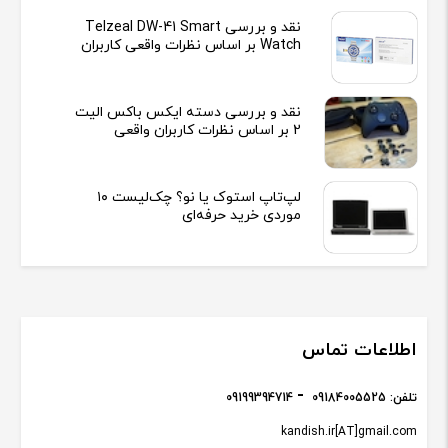
نقد و بررسی Telzeal DW-41 Smart
Watch بر اساس نظرات واقعی کاربران
نقد و بررسی دسته ایکس باکس الیت
2 بر اساس نظرات کاربران واقعی
لپ‌تاپ استوک یا نو؟ چک‌لیست ۱۰
موردی خرید حرفه‌ای
اطلاعات تماس
تلفن:
09184005525
09199394714
kandish.ir[AT]gmail.com