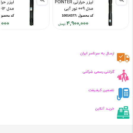
لیزر حرارتی POINTER
مدل 009 نور آبی
مدل 012 نور آبی
کد محصول :10014377
کد محصول :143717
,000
4,900,000
قیمت
قیمت
فعلی:
فعلی:
,۹۰۰,۰۰۰
۴,۹۰۰,۰۰۰
تومان
تومان
ارسـال به سرتاسر ایران
گارانتی رسمی شرکتی
تضـمین کیفـیفت
خریــد آنلاین