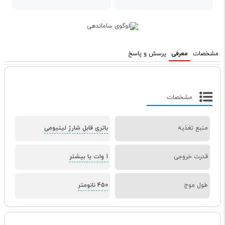
مشخصات
معرفی
پرسش و پاسخ
مشخصات
منبع تغذیه
باتری قابل شارژ لیتیومی
قدرت خروجی
1 وات یا بیشتر
طول موج
450 نانومتر