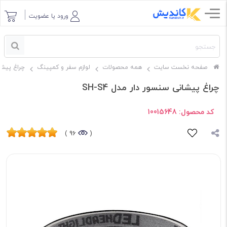
ورود یا عضویت
صفحه نخست سایت
همه محصولات
لوازم سفر و کمپینگ
چراغ پیشا
چراغ پیشانی سنسور دار مدل SH-S4
کد محصول:
10015648
96 )
(