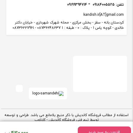
تلفن:
09184005525
09199394714
kandish.ir[AT]gmail.com
کردستان بانه - سقز - بخش مرکزی - محله شهرک شهرداری - خیابان دکتر
خالدی - کوچه یاس 1 - پلاک : 0 - طبقه : 1 08736248237 - 08736227961
استفاده از مطالب فروشگاه کاندیش با ذکر منبع بلامانع می باشد. طراحی و توسعه
توسط تیم فنی فروشگاه کاندیش -
کارناوب
قیمت
افزودن به سبد خرید