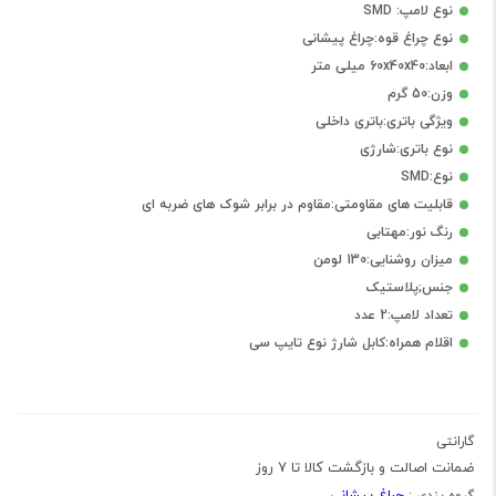
نوع لامپ: SMD
نوع چراغ قوه:چراغ پیشانی
ابعاد:60x40x40 میلی متر
وزن:50 گرم
ویژگی باتری:باتری داخلی
نوع باتری:شارژی
نوع:SMD
قابلیت های مقاومتی:مقاوم در برابر شوک های ضربه ای
رنگ نور:مهتابی
میزان روشنایی:130 لومن
جنس;پلاستیک
تعداد لامپ:2 عدد
اقلام همراه:کابل شارژ نوع تایپ سی
گارانتی
ضمانت اصالت و بازگشت کالا تا 7 روز