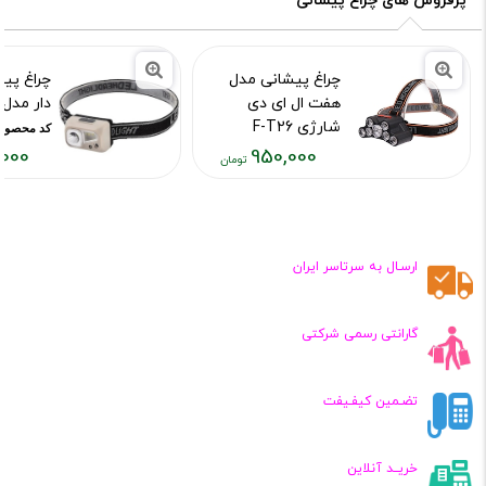
پرفروش های چراغ پیشانی
چراغ پیشانی مدل
چراغ پی
هفت ال ای دی
دار مدل SH-S4
شارژی F-T26
کد محصول :15648
000
950,000
کد محصول :13027
قیمت
قیمت
فعلی:
فعلی:
۴۳۰,۰۰۰
۹۵۰,۰۰۰
تومان
تومان
ارسـال به سرتاسر ایران
گارانتی رسمی شرکتی
تضـمین کیفـیفت
خریــد آنلاین