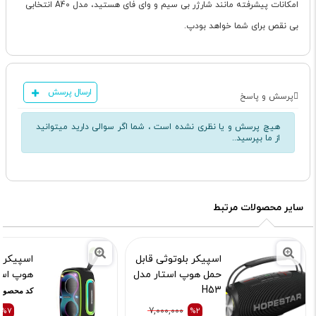
امکانات پیشرفته مانند شارژر بی سیم و وای فای هستید، مدل A40 انتخابی
بی نقص برای شما خواهد بودپ.
ارسال پرسش
پرسش و پاسخ
هیچ پرسش و یا نظری نشده است ، شما اگر سوالی دارید میتوانید
از ما بپرسید..
سایر محصولات مرتبط
اسپیکر بلوتوثی قابل
اسپیکر 
حمل هوپ استار مدل
هوپ استار
H53
کد محصول :15216
کد محصول :13360
%7
7,000,000
%2