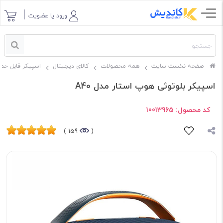
ورود یا عضویت
صفحه نخست سایت
همه محصولات
کالای دیجیتال
اسپیکر قابل حم
اسپیکر بلوتوثی هوپ استار مدل A40
کد محصول:
10013965
159 )
(