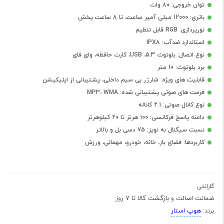
توان خروجی: 80 وات
باتری: 12000 میلی آمپر ساعت، تا 8 ساعت پخش
نورپردازی: RGB قابل تنظیم
استاندارد ضدآب: IPX8
نوع اتصال: بلوتوث 5.3، USB، کارت حافظه، وای فای
برد بلوتوث: 10 متر
قابلیت های ویژه: شارژر بی سیم داخلی، پشتیبانی از اپلیکیشن
فرمت های صوتی پشتیبانی شده: MP3، WMA
نوع کانال صوتی: 2.1 کاناله
دامنه پاسخ فرکانسی: 100 هرتز تا 20 کیلوهرتز
نسبت سیگنال به نویز: 75 دسی بل و بالاتر
کاربردها: فضای باز، خانه، خودرو، مهمانی، ورزش
گارانتی
ضمانت اصالت و بازگشت کالا تا 7 روز
هوپ استار
برند: