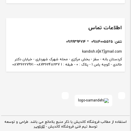
اطلاعات تماس
تلفن:
09184005525
09199394714
kandish.ir[AT]gmail.com
کردستان بانه - سقز - بخش مرکزی - محله شهرک شهرداری - خیابان دکتر
خالدی - کوچه یاس 1 - پلاک : 0 - طبقه : 1 08736248237 - 08736227961
استفاده از مطالب فروشگاه کاندیش با ذکر منبع بلامانع می باشد. طراحی و توسعه
توسط تیم فنی فروشگاه کاندیش -
کارناوب