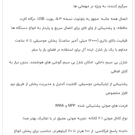
سرگرم کننده، به ویژه در مهمانی ها.
اتصال همه جانبه: مجهز به بلوتوث نسخه 5.3، پورت USB، درگاه کارت
حافظه، و پشتیبانی از وای فای برای اتصال سریع و پایدار به انواع دستگاه ها.
ظرفیت بالای باتری (12000 میلی آمپر ساعت): پخش موسیقی تا 8 ساعت
مداوم با یک بار شارژ، ایده آل برای استفاده در فضای باز یا سفر.
شارژر بی سیم داخلی: امکان شارژ بی سیم گوشی های هوشمند، بدون نیاز به
کابل اضافی.
پشتیبانی از اپلیکیشن موسیقی: قابلیت کنترل و مدیریت پخش از طریق نرم
افزار مخصوص.
فرمت های صوتی پشتیبانی شده: MP3 و WMA.
نوع کانال صوتی 2.1 کاناله: تجربه صوتی عمیق تر با تفکیک بهتر صدا.
دامنه پاسخ فرکانسی: از 100 هرتز تا 20 کیلوهرتز، مناسب برای پخش انواع