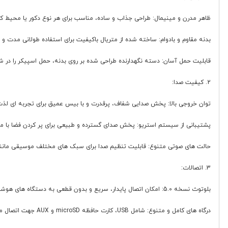
ظاهر مدرن و مینیمال: طراحی جذاب و ساده، مناسب برای هر نوع دکور یا محیط کا
بدنه مقاوم و بادوام: ساخته شده از متریال باکیفیت برای استفاده طولانی مدت و
قابلیت حمل آسان: دسته نگهدارنده طراحی شده بر روی بدنه، حمل اسپیکر را در 
2. کیفیت صدا:
توان خروجی بالا: پخش صدایی شفاف، پرقدرت و با بیس عمیق برای تجربه ای ل
پشتیبانی از سیستم استریو: پخش صدای گسترده و طبیعی برای پر کردن فضا با م
حالت های صوتی متنوع: قابلیت تنظیم صدا برای سبک های مختلف موسیقی مانند 
3. اتصالات:
بلوتوث نسخه 5.0: امکان اتصال پایدار، سریع و بدون قطعی به دستگاه های هوشمند تا شعاع 10 متری.
درگاه های کامل و متنوع: شامل USB، کارت حافظه microSD و AUX جهت اتصال مستقیم به منابع صوتی.