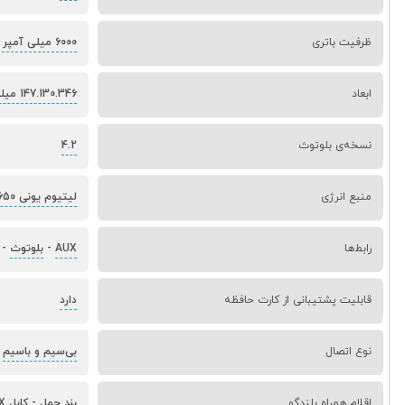
ظرفیت باتری
6000 میلی آمپر ساعت
ابعاد
147.130.346 میلی متر
نسخه‌ی بلوتوث
4.2
منبع انرژی
لیتیوم یونی 18650
رابط‌ها
AUX
-
بلوتوث
-
قابلیت پشتیبانی از کارت حافظه
دارد
نوع اتصال
بی‌سیم و با‌سیم
اقلام همراه بلندگو
بند حمل
-
کابل AUX