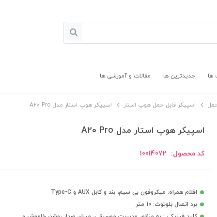
 ها
جدیدترین ها
مقالات و آموزشی ها
حمل
اسپیکر قابل حمل هوپ استار
اسپیکر هوپ استار مدل A20 Pro
اسپیکر هوپ استار مدل A20 Pro
کد محصول:
10014072
اقلام همراه: میکروفون بی سیم، بند و کابل AUX و Type-C
برد اتصال بلوتوث: 10 متر
کلید فیزیکی : به منظور مدیریت موسیقی، میزان صدا، روشن خاموش و ...