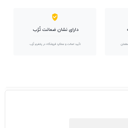
دارای نشان ضمانت تُرُب
مطمئن.
تأیید اصالت و عملکرد فروشگاه در پلتفرم تُرُب.