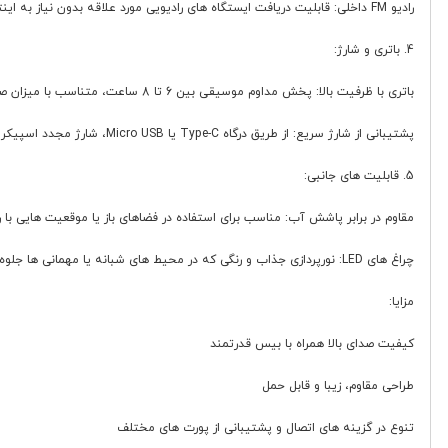
رادیو FM داخلی: قابلیت دریافت ایستگاه های رادیویی مورد علاقه بدون نیاز به اینترنت یا دستگاه اضافی.
4. باتری و شارژ:
باتری با ظرفیت بالا: پخش مداوم موسیقی بین 6 تا 8 ساعت، متناسب با میزان صدا و نوع استفاده.
پشتیبانی از شارژ سریع: از طریق درگاه Type-C یا Micro USB، شارژ مجدد اسپیکر به راحتی و با سرعت انجام می شود.
5. قابلیت های جانبی:
مقاوم در برابر پاشش آب: مناسب برای استفاده در فضاهای باز یا موقعیت هایی با رط
چراغ های LED: نورپردازی جذاب و رنگی که در محیط های شبانه یا مهمانی ها جلوه ای چشم نواز به فضا می دهد.
مزایا:
کیفیت صدای بالا همراه با بیس قدرتمند
طراحی مقاوم، زیبا و قابل حمل
تنوع در گزینه های اتصال و پشتیبانی از پورت های مختلف