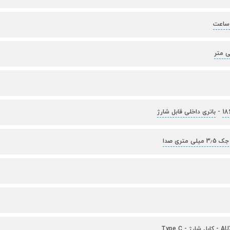
-
باتری داخلی قابل شارژ
جک 3٫5 میلی متری صدا
-
کابل شارژ
-
Type C