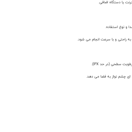
وبت سطحی (در حد IPX).