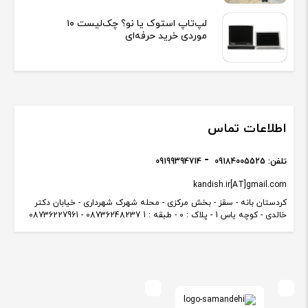
لپ‌تاپ استوک یا نو؟ چک‌لیست ۱۰
موردی خرید حرفه‌ای
اطلاعات تماس
تلفن:
09184005525
09199394714
kandish.ir[AT]gmail.com
کردستان بانه - سقز - بخش مرکزی - محله شهرک شهرداری - خیابان دکتر
خالدی - کوچه یاس 1 - پلاک : 0 - طبقه : 1 08736248237 - 08736227961