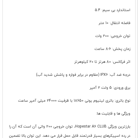
استاندارد بی سیم: 5.4
فاصله انتقال: 10 متر
توان خروجی: 200 وات
زمان پخش: 6-8 ساعت
اثر فرکانس: 80 هرتز تا 20 کیلوهرتز
درجه ضد آب: IPX6 (مقاوم در برابر فواره و پاشش شدید آب)
برق ورودی: 5 ولت 2 آمپر
نوع باتری: باتری لیتیوم یونی 18650 با ظرفیت 24000 میلی آمپر ساعت
ویژگی ها و قابلیت ها:
بارزترین ویژگی Hopestar A6 CLUB، توان خروجی 200 واتی آن است که آن را
در رده اسپیکرهای بسیار قدرتمند قابل حمل قرار می دهد. این توان بالا تضمین