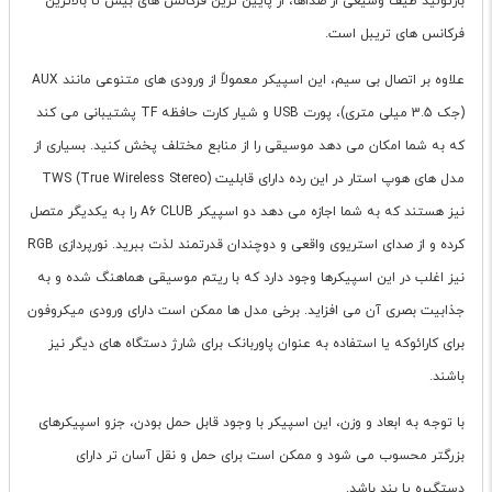
بازتولید طیف وسیعی از صداها، از پایین ترین فرکانس های بیس تا بالاترین
فرکانس های تریبل است.
علاوه بر اتصال بی سیم، این اسپیکر معمولاً از ورودی های متنوعی مانند AUX
(جک 3.5 میلی متری)، پورت USB و شیار کارت حافظه TF پشتیبانی می کند
که به شما امکان می دهد موسیقی را از منابع مختلف پخش کنید. بسیاری از
مدل های هوپ استار در این رده دارای قابلیت TWS (True Wireless Stereo)
نیز هستند که به شما اجازه می دهد دو اسپیکر A6 CLUB را به یکدیگر متصل
کرده و از صدای استریوی واقعی و دوچندان قدرتمند لذت ببرید. نورپردازی RGB
نیز اغلب در این اسپیکرها وجود دارد که با ریتم موسیقی هماهنگ شده و به
جذابیت بصری آن می افزاید. برخی مدل ها ممکن است دارای ورودی میکروفون
برای کارائوکه یا استفاده به عنوان پاوربانک برای شارژ دستگاه های دیگر نیز
باشند.
با توجه به ابعاد و وزن، این اسپیکر با وجود قابل حمل بودن، جزو اسپیکرهای
بزرگتر محسوب می شود و ممکن است برای حمل و نقل آسان تر دارای
دستگیره یا بند باشد.