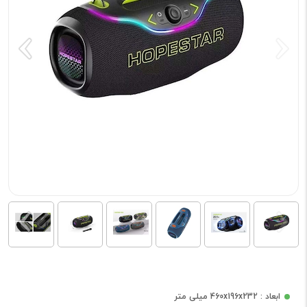
ابعاد : 460x196x232 میلی متر