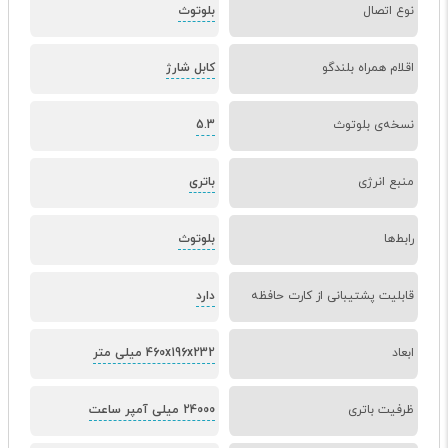
نوع اتصال
بلوتوث
اقلام همراه بلندگو
کابل شارژ
نسخه‌ی بلوتوث
5.3
منبع انرژی
باتری
رابط‌ها
بلوتوث
قابلیت پشتیبانی از کارت حافظه
دارد
ابعاد
460x196x232 میلی متر
ظرفیت باتری
24000 میلی آمپر ساعت