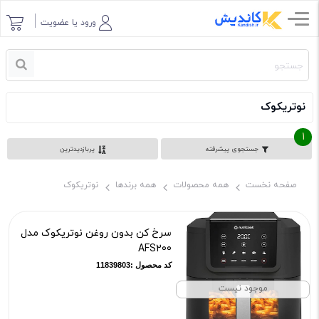
ورود یا عضویت
نوتریکوک
1
جستجوی پیشرفته
پربازدیدترین
صفحه نخست
همه محصولات
همه برندها
نوتریکوک
سرخ کن بدون روغن نوتریکوک مدل
AFS200
کد محصول :11839803
موجود نیست