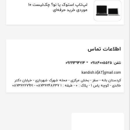
لپ‌تاپ استوک یا نو؟ چک‌لیست ۱۰
موردی خرید حرفه‌ای
اطلاعات تماس
تلفن:
09184005525
09199394714
kandish.ir[AT]gmail.com
کردستان بانه - سقز - بخش مرکزی - محله شهرک شهرداری - خیابان دکتر
خالدی - کوچه یاس 1 - پلاک : 0 - طبقه : 1 08736248237 - 08736227961