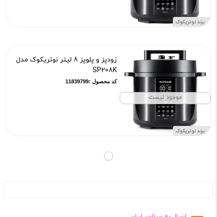
برند نوتریکوک
زودپز و پلوپز 8 لیتر نوتریکوک مدل
SP208K
کد محصول :11839799
موجود نیست
برند نوتریکوک
ارسـال به سرتاسر ایران