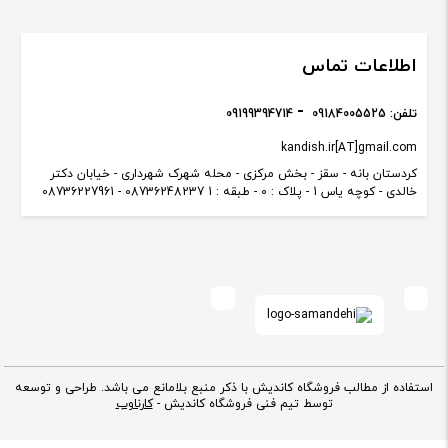
اطلاعات تماس
تلفن:
09184005525
09199394714
kandish.ir[AT]gmail.com
کردستان بانه - سقز - بخش مرکزی - محله شهرک شهرداری - خیابان دکتر
خالدی - کوچه یاس 1 - پلاک : 0 - طبقه : 1 08736248237 - 08736227961
استفاده از مطالب فروشگاه کاندیش با ذکر منبع بلامانع می باشد. طراحی و توسعه
توسط تیم فنی فروشگاه کاندیش -
کارناوب