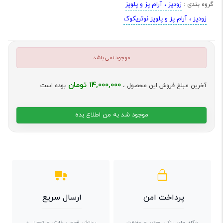
زودپز ، آرام پز و پلوپز
گروه بندی :
زودپز ، آرام پز و پلوپز نوتریکوک
موجود نمی باشد
14,000,000 تومان
آخرین مبلغ فروش این محصول ،
بوده است
موجود شد به من اطلاع بده
پرداخت امن
ارسال سریع
درگاه های بانکی معتبر و حفاظت
پردازش فوری سفارش و تحویل در