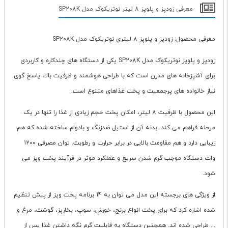
معرفی زودپز و پلوپز 8 لیتر نوتریکوک مدل SP208K
معرفی محصول: زودپز و پلوپز 8 لیتری نوتریکوک مدل SP208K
زودپز و پلوپز نوتریکوک مدل SP208K یکی از دستگاه های چندکاره و کاربردی
برای آشپزخانه های مدرن است که با طراحی هوشمند و ظرفیت بالا، پاسخ گوی
نیاز خانواده های پرجمعیت و پخت غذاهای متنوع است.
این محصول با ظرفیت 8 لیتر، امکان پخت حجم زیادی از غذا را تنها در یک
مرحله فراهم می کند. بدنه آن از استیل ضدزنگ و بادوام ساخته شده که هم
زیبایی دارد و هم مقاومت بالایی در برابر حرارت و رطوبت. توان مصرفی 1200
وات دستگاه موجب گرم شدن سریع و عملکرد موثر در فرآیند پخت وپز می
شود.
از ویژگی های برجسته این مدل می توان به 14 برنامه پخت وپز از پیش تنظیم
شده اشاره کرد که برای پخت انواع برنج، خورش، سوپ، بخارپز، گوشت، مرغ و
... طراحی شده اند. همچنین دستگاه به قابلیت گرم نگه داشتن غذا پس از