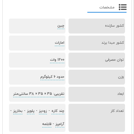
مشخصات
کشور سازنده
چین
کشور مبدا برند
امارات
توان مصرفی
1200 وات
وزن
حدود 6 کیلوگرم
ابعاد
تقریبی: 35 × 35 × 38 سانتی‌متر
تعداد کار
چند کاره
-
زودپز
-
پلوپز
-
بخارپز
-
آرام‌پز
-
قابلمه