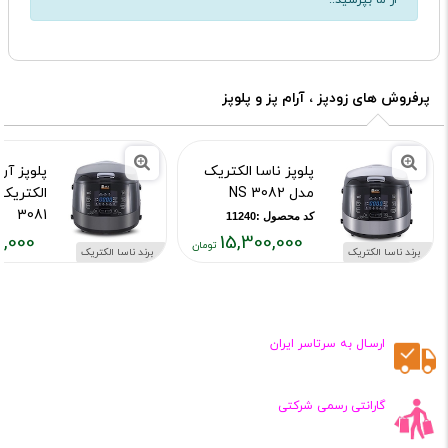
از ما بپرسید..
پرفروش های زودپز ، آرام پز و پلوپز
پلوپز ناسا الکتریک
پلوپز آرا
مدل NS 3082
3081
کد محصول :11240
0,000
15,300,000
کد محصول :937
برند ناسا الکتریک
برند ناسا الکتریک
قیمت
قیمت
فعلی:
فعلی:
,۶۳۰,۰۰۰
۱۵,۳۰۰,۰۰۰
تومان
تومان
ارسـال به سرتاسر ایران
گارانتی رسمی شرکتی