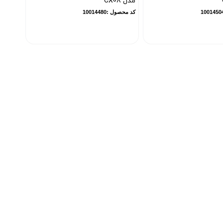
مدل CX08
کد محصول :10014480