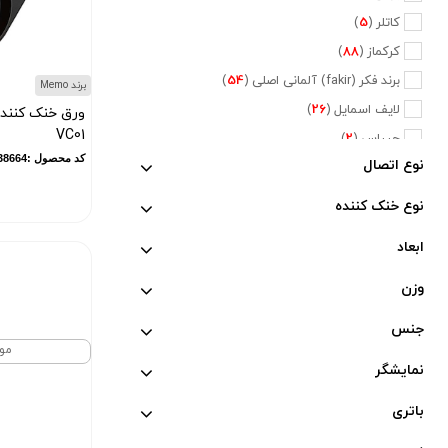
کاتلر (
5
)
کرکماز (
88
)
برند فکر (fakir) آلمانی اصلی (
54
)
برند Memo
لایف اسمایل (
26
)
ورق خنک کننده
VC01
جیپاس (
2
)
کد محصول :11838664
نوع اتصال
دلمونتی (
47
)
دلونگی (
5
)
نوع خنک کننده
تفال (
6
)
ابعاد
فیلیپس (
20
)
نسپرسو (
2
)
وزن
کراپس (
1
)
جنس
جی وی سی (
2
)
مو
نمایشگر
پایونیر (
5
)
کنوود (
3
)
باتری
متفرقه (
660
)