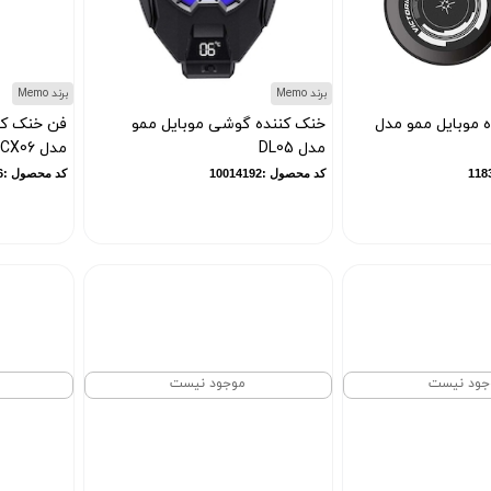
برند Memo
برند Memo
 موبایل ممو مدل
خنک کننده گوشی موبایل ممو
فن خنک کن
مدل DL05
مدل CX06
کد محصول :10014192
کد محصول :10014506
جود نیست
موجود نیست