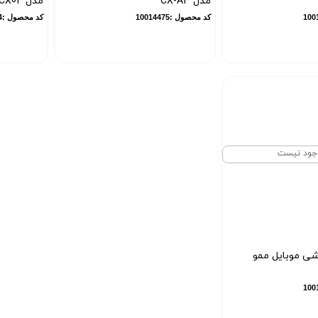
مدل CX-A3
مدل CX04
کد محصول :10014475
کد محصول :10014504
جود نیست
ی موبایل ممو