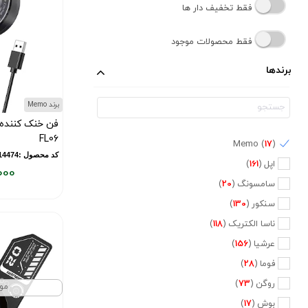
فقط تخفیف دار ها
فقط محصولات موجود
برندها
برند Memo
فن خنک کننده 
FL06
Memo (
17
)
کد محصول :10014474
اپل (
161
)
000
سامسونگ (
20
)
قیمت
فعلی:
سنکور (
130
)
۳۲۰,۰۰۰
ناسا الکتریک (
118
)
تومان
عرشیا (
156
)
فوما (
28
)
روگن (
73
)
مو
بوش (
17
)