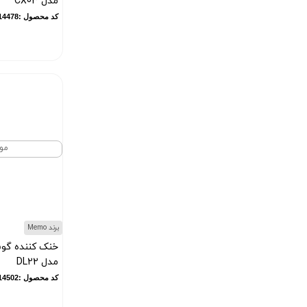
مدل CX03
HP (
8
)
کد محصول :10014478
Microsoft (
23
)
دنای (
1
)
آرگون (
6
)
میکرولب (
2
)
جی بی ال (
1
)
مینگو (
1
)
مو
ونزو (
1
)
ویکر (
3
)
هایسنس (
1
)
آریته (
1
)
برند Memo
اسبولی (
1
)
خنک کننده گوش
اونیکوما (
28
)
مدل DL22
JeDEL (
6
)
کد محصول :10014502
تاکاماتسو (
1
)