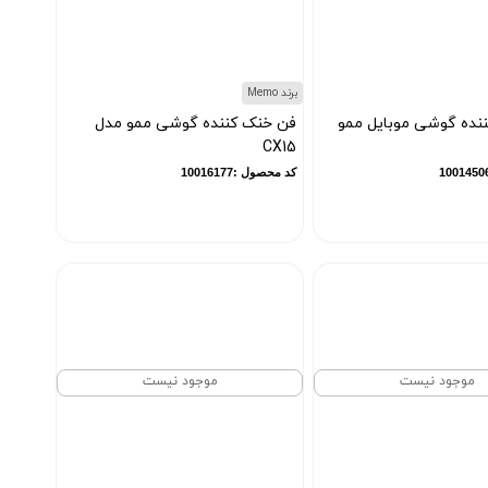
برند Memo
نده گوشی موبایل ممو
فن خنک کننده گوشی ممو مدل
CX15
کد محصول :10016177
موجود نیست
موجود نیست