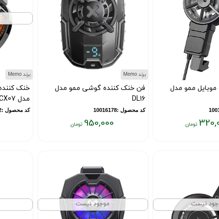
برند Memo
برند Memo
موبایل ممو مدل
فن خنک کننده گوشی ممو مدل
خنک کننده
DL16
مدل CX07
کد محصول :10016178
کد محصول :10014472
950,000
320,
قیمت
فعلی:
۹۵۰,۰۰۰
تومان
جود نیست
موجود نیست