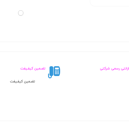
ارانتی رسمی شرکتی
تضـمین کیفـیفت
تضـمین کیفـیفت