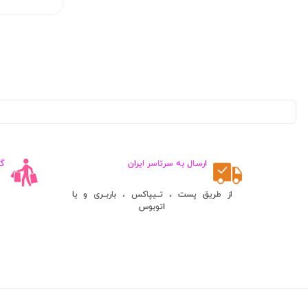
Fortec Star (
2
)
گربر (
1
)
دل (
2
)
اسمال سان (
15
)
کلمبیا (
4
)
Buck (
5
)
Browning (
1
)
یوکو (
1
)
ارسـال به سرتاسر ایران
گ
ارلدام (
5
)
MicroBT (
11
)
از طریق پست ، تــیپاکس ، باربــری و یا
اتوبوس
ناکامیچی (
1
)
دیوتر (
1
)
DeadSkull (
3
)
Play X (
10
)
Ekol (
4
)