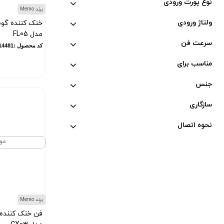
نوع پورت ورودی
ماجیکار (
1
)
برند Memo
مکسون (
1
)
ولتاژ ورودی
خنک کننده گوش
مدل FL05
جی آمیستار (
7
)
سرعت فن
کد محصول :10014481
سیل (
3
)
دوکسین (
1
)
مناسب برای
یویمو (
2
)
جنس
کالوس (
12
)
سازگاری
برگو (
8
)
GTMedia (
6
)
نحوه اتصال
هوپ استار (
95
)
مو
کاتلر (
1
)
سونی (
176
)
هکتور (
2
)
ال جی (
13
)
برند Memo
MDHL (
12
)
فن خنک کننده
پکینیو (
3
)