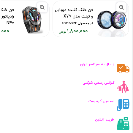
فن خنک کننده موبایل
فن خنک 
و تبلت مدل X77
رادیاتور
N40
کد محصول :10015889
,000
1,800,000
کد محصول :15892
قیمت
قیمت
فعلی:
فعلی:
,۴۵۰,۰۰۰
۱,۸۰۰,۰۰۰
تومان
تومان
ارسـال به سرتاسر ایران
گارانتی رسمی شرکتی
تضـمین کیفـیفت
خریــد آنلاین