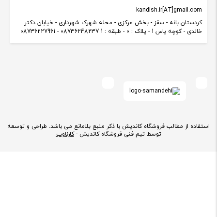
kandish.ir[AT]gmail.com
کردستان بانه - سقز - بخش مرکزی - محله شهرک شهرداری - خیابان دکتر
خالدی - کوچه یاس 1 - پلاک : 0 - طبقه : 1 08736248237 - 08736227961
استفاده از مطالب فروشگاه کاندیش با ذکر منبع بلامانع می باشد. طراحی و توسعه
توسط تیم فنی فروشگاه کاندیش -
کارناوب