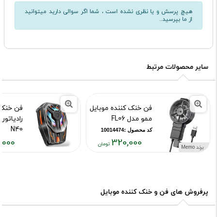
هیچ پرسش و یا نظری نشده است ، شما اگر سوالی دارید میتوانید
از ما بپرسید..
سایر محصولات مرتبط
فن خنک کننده موبایل
فن خنک 
ممو مدل FL06
رادیاتور
N40
کد محصول :10014474
,000
320,000
کد محصول :15892
برند Memo
قیمت
قیمت
فعلی:
فعلی:
,۴۵۰,۰۰۰
۳۲۰,۰۰۰
تومان
تومان
پرفروش های فن و خنک کننده موبایل