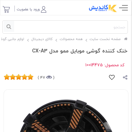
ورود یا عضویت
صفحه نخست سایت
همه محصولات
کالای دیجیتال
لوازم جانبی گوش
خنک کننده گوشی موبایل ممو مدل CX-A3
کد محصول:
10014475
47 )
(