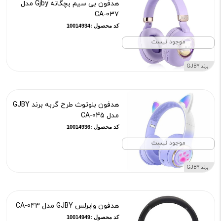
هدفون بی سیم بچگانه Gjby مدل
CA-037
کد محصول :10014934
موجود نیست
برند GJBY
هدفون بلوتوث طرح گربه برند GJBY
مدل CA-045
کد محصول :10014936
موجود نیست
برند GJBY
هدفون وایرلس GJBY مدل CA-043
کد محصول :10014949