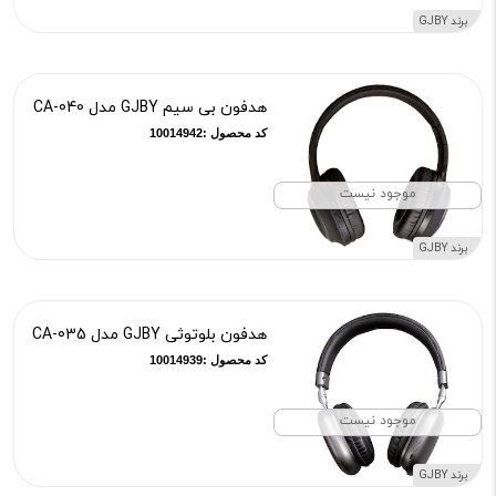
برند GJBY
هدفون بی سیم GJBY مدل CA-040
کد محصول :10014942
موجود نیست
برند GJBY
هدفون بلوتوثی GJBY مدل CA-035
کد محصول :10014939
موجود نیست
برند GJBY