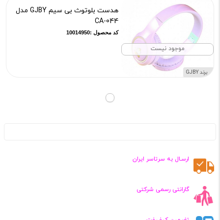
هدست بلوتوث بی سیم GJBY مدل
CA-044
کد محصول :10014950
موجود نیست
برند GJBY
ارسـال به سرتاسر ایران
گارانتی رسمی شرکتی