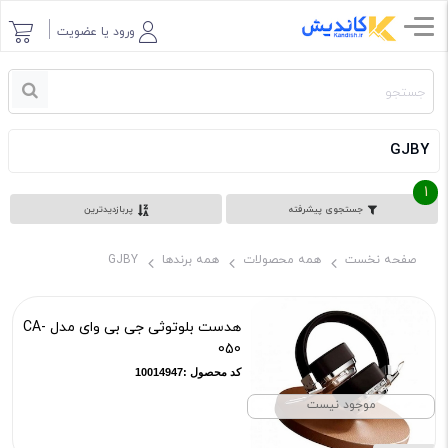
ورود یا عضویت
GJBY
1
جستجوی پیشرفته
پربازدیدترین
صفحه نخست
همه محصولات
همه برندها
GJBY
هدست بلوتوثی جی بی وای مدل CA-
050
کد محصول :10014947
موجود نیست