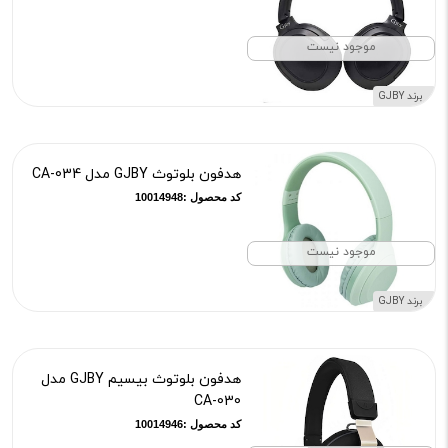
موجود نیست
برند GJBY
هدفون بلوتوث GJBY مدل CA-034
کد محصول :10014948
موجود نیست
برند GJBY
هدفون بلوتوث بیسیم GJBY مدل
CA-030
کد محصول :10014946